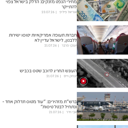
מחירי הנפט מזנקים: הדלק בישראל צפוי
להתייקר
אוריאל פיליפ
23.07.26
חברות תעופה אמריקאיות יטוסו ישירות
ללבנון, לישראל עדיין לא
יענקי פרבר
21.07.26
העונש החריג לרוכב שטס בכביש
יצחק וייס
21.07.26
ברש"ת מזהירים: "עוד מטוס תדלוק אחד -
ונתחיל לבטל טיסות"
אבי וידר
21.07.26