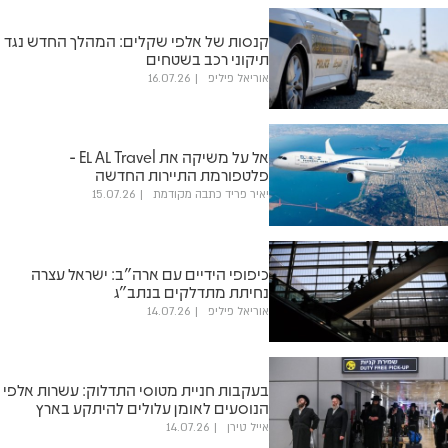
קנסות של אלפי שקלים: המהלך החדש נגד
תיקוני רכב בשטחים
אוריאל פיליפ
16.07.26
אל על משיקה את EL AL Travel -
פלטפורמת התיירות החדשה
יאיר פריד כתבה מקודמת
15.07.26
כיפופי הידיים עם ארה"ב: ישראל עצרה
נחיתת מתדלקים בנתב"ג
אוריאל פיליפ
14.07.26
בעקבות חניית מטוסי התדלוק: עשרות אלפי
הנוסעים לאומן עלולים להיתקע בארץ
אייל טירן
14.07.26