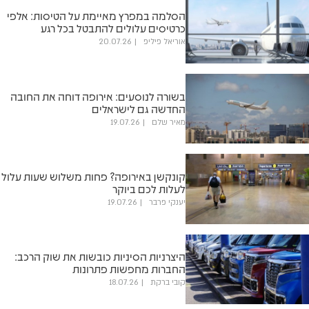
הסלמה במפרץ מאיימת על הטיסות: אלפי
כרטיסים עלולים להתבטל בכל רגע
אוריאל פיליפ
20.07.26
בשורה לנוסעים: אירופה דוחה את החובה
החדשה גם לישראלים
מאיר שלם
19.07.26
קונקשן באירופה? פחות משלוש שעות עלול
לעלות לכם ביוקר
יענקי פרבר
19.07.26
היצרניות הסיניות כובשות את שוק הרכב:
החברות מחפשות פתרונות
קובי ברקת
18.07.26