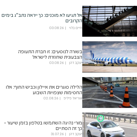
אל תגיעו לא מוכנים: כך ייראה נתב"ג בימים
הקרובים
חיים בלוי
03.08.26
בשורה לנוסעים: זו חברת התעופה
הצבעונית שחוזרת לישראל
יעקב דהן
03.08.26
הלילה סוגרים את איילון וכביש החוף: אלו
החסימות שצפויות השבוע
אוריאל פיליפ
02.08.26
מורי נהיגה השתמשו בטלפון בזמן שיעור -
כך זה הסתיים
יעקב דהן
31.07.26