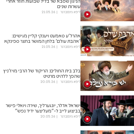
הניגון שסבא שר בליל שבועות חוזר אחרי
עשרות שנים
ליפא גינסברגר
21.05.26
אהרל'ע סאמעט ויענקי קליין מגישים:
'אהבת עולם' בלחן המושר בחצר ספינקא
ליפא גינסברגר
21.05.26
בלב בית החולים: הריקוד של הרבי מויז'ניץ
שהפך ללהיט מרטיט
ליפא גינסברגר
20.05.26
ישראל אדלר, יונגערליך, שירה ויואלי פישר
בביצוע לייב ל-"מעליצער ידיד נפש"
ליפא גינסברגר
20.05.26