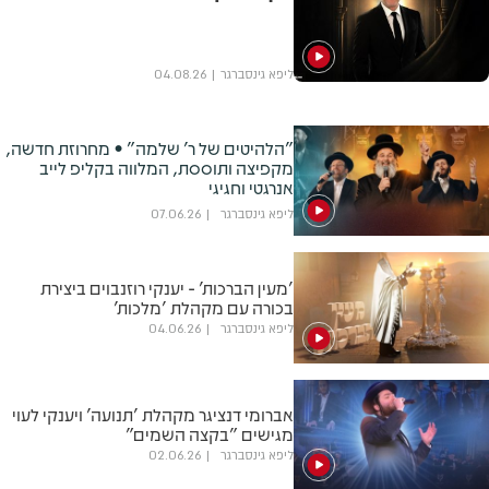
ליפא גינסברגר
04.08.26
"הלהיטים של ר' שלמה" • מחרוזת חדשה,
מקפיצה ותוססת, המלווה בקליפ לייב
אנרגטי וחגיגי
ליפא גינסברגר
07.06.26
'מעין הברכות' - יענקי רוזנבוים ביצירת
בכורה עם מקהלת 'מלכות'
ליפא גינסברגר
04.06.26
אברומי דנציגר מקהלת 'תנועה' ויענקי לעוי
מגישים "בקצה השמים"
ליפא גינסברגר
02.06.26