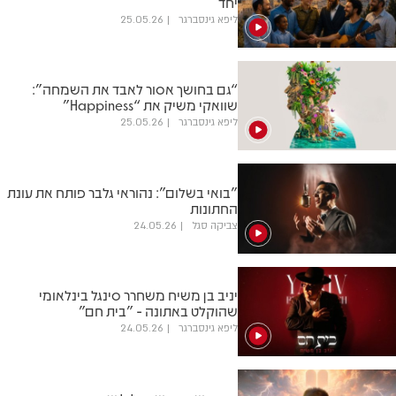
יחד
ליפא גינסברגר
25.05.26
“גם בחושך אסור לאבד את השמחה”:
שוואקי משיק את “Happiness”
ליפא גינסברגר
25.05.26
"בואי בשלום": נהוראי גלבר פותח את עונת
החתונות
צביקה סגל
24.05.26
יניב בן משיח משחרר סינגל בינלאומי
שהוקלט באתונה - "בית חם"
ליפא גינסברגר
24.05.26