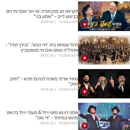
לקראת חג מתן תורה: שי וינר ואברימי רוט
בביצוע לייב - "שמע בני"
ליפא גינסברגר
19.05.26
לרגל שמחת בית 'חיי נפש': 'ובידך לגדל' -
אהרל'ה סמט ואברמי מושקוביץ
ליפא גינסברגר
19.05.26
מאיר אדלר מארח לסינגל חדש - "חזק
חזק"
ליפא גינסברגר
19.05.26
אמני הרגש מוטי ויזל & מענדי ויזל בדואט
מרגש במיוחד - 'זיי גוט!'
ליפא גינסברגר
18.05.26