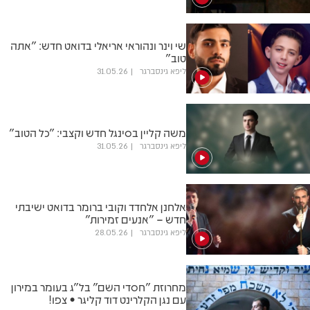
שי וינר ונהוראי אריאלי בדואט חדש: ״אתה
טוב״
ליפא גינסברגר
31.05.26
משה קליין בסינגל חדש וקצבי: "כל הטוב"
ליפא גינסברגר
31.05.26
אלחנן אלחדד וקובי ברומר בדואט ישיבתי
חדש – "אנעים זמירות"
ליפא גינסברגר
28.05.26
מחרוזת "חסדי השם" בל"ג בעומר במירון
עם נגן הקלרינט דוד קליגר • צפו!