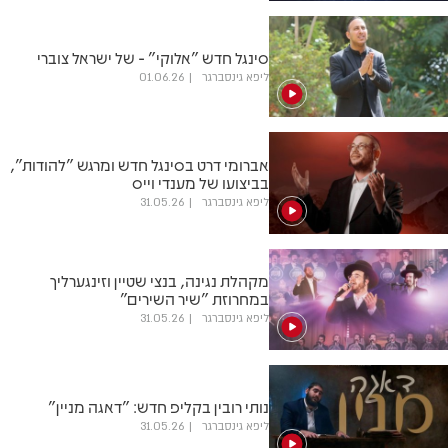
סינגל חדש "אלוקי" - של ישראל צוברי
ליפא גינסברגר
01.06.26
אברומי דרט בסינגל חדש ומרגש "להודות",
בביצועו של מענדי וייס
ליפא גינסברגר
31.05.26
מקהלת נגינה, בנצי שטיין וזינגערליך
במחרוזת "שיר השירים"
ליפא גינסברגר
31.05.26
נותי רובין בקליפ חדש: "דאגה מניין"
ליפא גינסברגר
31.05.26