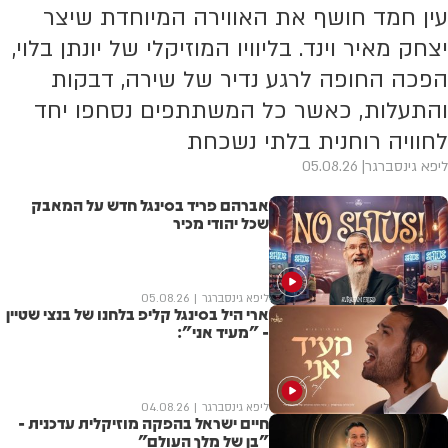
עין חמד חושף את האווירה המיוחדת שיצר
יצחק מאיר וינד. בליוויו המוזיקלי של יונתן בלוי,
הפכה החופה לרגע נדיר של שירה, דבקות
והתעלות, כאשר כל המשתתפים נסחפו יחד
לחוויה רוחנית בלתי נשכחת
ליפא גינסברגר
05.08.26
אברהם פריד בסינגל חדש על המאבק
שכל יהודי מכיר
ליפא גינסברגר
05.08.26
ארי היל בסינגל קליפ בלחנו של בנצי שטיין
- "מעיד אני":
ליפא גינסברגר
04.08.26
חיים ישראל בהפקה מוזיקלית עדכנית -
"בן של מלך העולם"