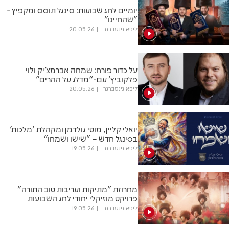
יומיים לחג שבועות: סינגל תוסס ומקפיץ -
"שהחיינו"
ליפא גינסברגר
20.05.26
על כדור פורח: שמחה אברמצ׳יק ולוי
פלקוביץ׳ עם-“מדלג על ההרים”
ליפא גינסברגר
20.05.26
יואלי קליין, מוטי גולדמן ומקהלת 'מלכות'
בסינגל חדש – "שישו ושמחו"
ליפא גינסברגר
19.05.26
מחרוזת "מתיקות ועריבות טוב התורה"
פרויקט מוזיקלי יחודי לחג השבועות
ליפא גינסברגר
19.05.26