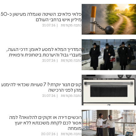
פלאי פלאים: השיטה שגמלה מעישון כ-50
מיליון איש ברחבי העולם
כתבה מקודמת
21.07.26
המדריך המלא למסע לאומן: דרכי הגעה,
מעברי גבול והיערכות ביטחונית ורפואית
כתבה מקודמת
21.07.26
קונים תנור יוקרתי? 7 טעויות שכדאי להימנע
מהן לפני הרכישה
כתבה מקודמת
21.07.26
רוכשים דירה או זקוקים להלוואה? למה
אסור לכם לקחת משכנתא ללא יועץ
מומחה
כתבה מקודמת
20.07.26