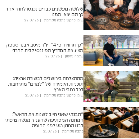
שלושה מעשנים כבדים נכנסו לחדר אחד -
כך הם יצאו ממנו
שימי פרקש כתבה מקודמת
22.07.26
"כך תרוויחו פי 4": יו"ר מיטב אבנר סטפק
מציג את המדריך הפיננסי לבית החרדי
שלמה נחשון
22.07.26
מההצלחה בירושלים לבשורה ארצית:
תוכניות הלמידה של "למדם" מתרחבות
לכל רחבי הארץ
שימי פרקש כתבה מקודמת
21.07.26
"הבנתי שאני חייב לשנות את הראש":
המתנה המפתיעה שהעניק מנשה צרפתי
לבנו החתן רגע לפני החופה
כתבה מקודמת
21.07.26