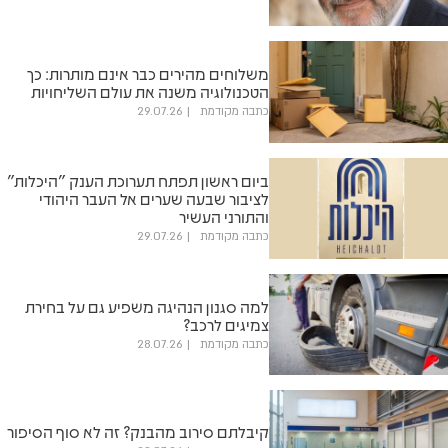
משלוחים מהירים כבר אינם מותרות: כך
הטכנולוגיה משנה את עולם השליחויות
כתבה מקודמת
29.07.26
ביום ראשון תפתח תערוכת הענק "היכלות"
לציבור שבעה שערים אל העבר היהודי
והתורני העשיר
כתבה מקודמת
29.07.26
למה סגנון הנהיגה משפיע גם על בחירת
צמיגים לרכב?
כתבה מקודמת
28.07.26
קיבלתם סירוב מהבנק? זה לא סוף הסיפור