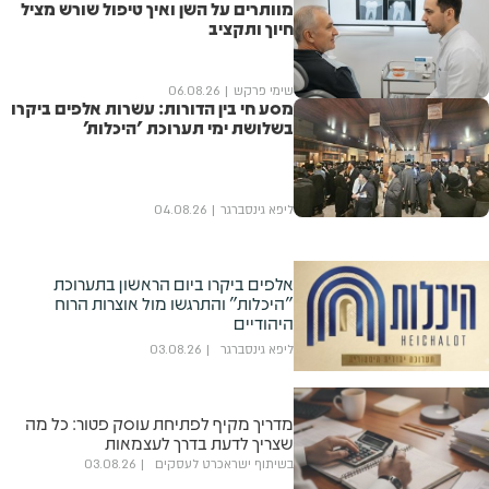
מוותרים על השן ואיך טיפול שורש מציל
חיוך ותקציב
שימי פרקש
06.08.26
מסע חי בין הדורות: עשרות אלפים ביקרו
בשלושת ימי תערוכת 'היכלות'
ליפא גינסברגר
04.08.26
אלפים ביקרו ביום הראשון בתערוכת
"היכלות" והתרגשו מול אוצרות הרוח
היהודיים
ליפא גינסברגר
03.08.26
מדריך מקיף לפתיחת עוסק פטור: כל מה
שצריך לדעת בדרך לעצמאות
בשיתוף ישראכרט לעסקים
03.08.26