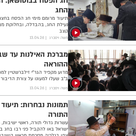
חג הפסח בבוטושאן: ה
החג
תיעוד מרומם מימי חג הפסח בחצר
נעילת החג, בהבדלה, ובחלוקת מצ
קצב
משה ויסברג
13.04.26
מברכת האילנות עד שבי
ההוראה
מדוע מקפיד הגר"י זילברשטיין למכ
ב"ב שעלו למעונו על צורת הדיבור
משה ויסברג
13.04.26
תמונות נבחרות: תיעוד
התורה
עשרות גדולי תורה, ראשי ישיבות, 
ישראל באו להקביל פני רבו בחג ב
צפו בגלריה מסכמת מראש הישיבה