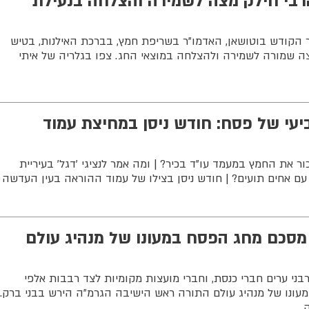
רבי חילק מצה לשמירה והצלחה בנעילת
 הקודש בוטושאן, האדמו"ר בשריפת חמץ, בברכת האילנות, בטיש
ה שמורה לשמירה ולהצלחה במוצאי החג. צפו בגלריה של איתי
עי של פסח: חודש ניסן במחיצת עמוד
ור את החמץ במעמד עו"ד בכיר? | ומה אמר לנציגי 'דגל' בעיריית
 עם אחים תועים? | חודש ניסן בצילו של עמוד ההוראה בעין העדשה
 מסכם מחג הפסח במעונו של מנהיג עולם
רבני ערים חברי כנסת, וחברי מועצות מקומיות לצד רבבות אלפי
מעונו של מנהיג עולם התורה ראש הישיבה הגרמ"ה הירש בבני ברק.