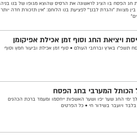
 חג הפסח בו הציג לראשונה את הרסיס שהוצא מגופו של בנו בניה
ן מצוות "והגדת לבנך" לפציעת בנו הלוחם: "אין תזכורת חדה יותר
ם"
יסת ויציאת החג וסוף זמן אכילת אפיקומן
סח תשפ"ו בארץ וברחבי העולם • סוף זמן אכילת וביעור חמץ וסוף
 הכותל המערבי בחג הפסח
ך ימי החג שער יפו ושער האשפות ייחסמו ומעמד ברכת הכהנים