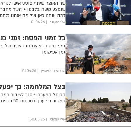
שר האוצר שיתף פוסט אישי לקראת
שנפצע קשה בלבנון • השר מחבר בי
למה אנחנו כאן ועל מה אנחנו נלחמי
אלי יעקובי
01.04.26
כל זמני הפסח: זמני כנ
זמני כניסת ויציאת חג ראשון של פ
זמן אפיקומן
אברמי פרלשטיין
01.04.26
בצל המלחמה: כך יפעל
הכותל המערבי ייסגר לציבור במהל
המסורתי ייערך בנוכחות 50 כהנים בלבד ויועבר בשידור חי • כל הפרטים
אלי יעקובי
30.03.26