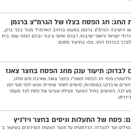
 החג: חג הפסח בצלו של הגרמ"צ ברגמן
אש הישיבה הגרמ"צ ברגמן במעונו ברחוב האדמו"ר מגור בבני ברק,
ולי ישראל וראשי ישיבות, רבנים ואישי ציבור ובהם המוני עמך בית
תברך בברכת החג. צפו בתיעוד מסכם
 לבדוק: תיעוד ענק מחג הפסח בחצר צאנז
דשטיין מימי חג הפסח תשפ"ו בחצר צאנז, שאיבת מים שלנו,
חורים שיבדקו במוסדות, סיומים לאחר שחרית וטיש לפני סוף זמן
ץ לגוי, הטישים בחול המועד ונעילת שביעי של פסח לצד מעמד
ידרמן
: פסח של התעלות וניסים בחצר ויז'ניץ
ילים ועד להכרזה הדרמטית על מועד הצעות השידוכים בשיעור ב'