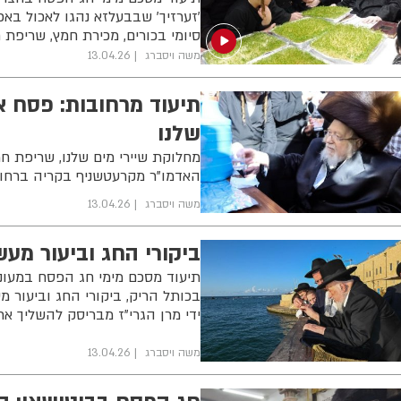
'זערזיך' שבבעלזא נהגו לאכול באכ
סיומי בכורים, מכירת חמץ, שריפת 
משה ויסברג
13.04.26
תיעוד מרחובות: פסח א
שלנו
מחלוקת שיירי מים שלנו, שריפת חמ
האדמו"ר מקרעטשניף בקריה ברחוב
משה ויסברג
13.04.26
ביקורי החג וביעור מע
תיעוד מסכם מימי חג הפסח במעונ
בכותל הריק, ביקורי החג וביעור מ
ידי מרן הגרי"ז מבריסק להשליך את
משה ויסברג
13.04.26