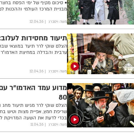
• סיכום מקיף של ימי הפסח בחצר 
מבניית המרכז העולמי וההכנות למ
משה ויסברג
12.04.26
תיעוד מחסידות לעלוב:
הצלם שוקי לרר תיעד במוצאי שבת
ערבית והבדלה במחיצת האדמו"ר מ
משה ויסברג
12.04.26
מדוע עמד האדמו"ר עם 
80
שריפת חמץ, אפיית מצות וטיש בחו
בכדי לדעת את השעה המדויקת לסוף
משה ויסברג
11.04.26