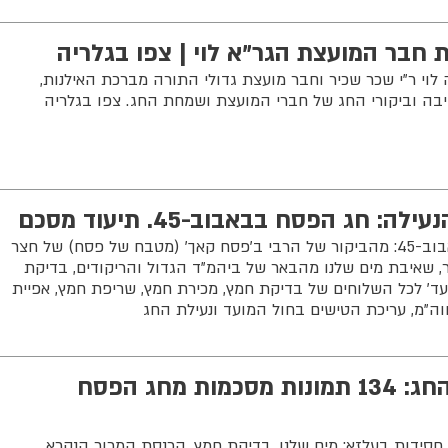
חבר המועצת הגר"א לוי | צפו בגלריה
לוי ר"י שכר שכיר וחבר מועצת גדולי התורה מברכת האילנות,
בה וביקורי החג של חברי המועצת ושמחת החג. צפו בגלריה
 חג הפסח בבאבוב-45. תיעוד מסכם
תיעוד מסכם מחג הפסח בחצר באבוב-45: מהביקור של הרבי ב'פסח קאך' (מטבח של פסח) של חצר
, שאיבת מים שלנו מהבאר של ביהמ"ד הגדול והריקודים, בדיקת
ד' לכל השלוחים של בדיקת חמץ, מכירת חמץ, שריפת חמץ, אפיית
ה"מ, עריכת הטישים בחול המועד ונעילת החג
מה'זערזיך' ועד נעילת החג: 134 תמונות מסכמות מחג הפסח
חסידות בעלזא: מים שלנו, בדיקת חמץ, הכנסת המרור הנקרא