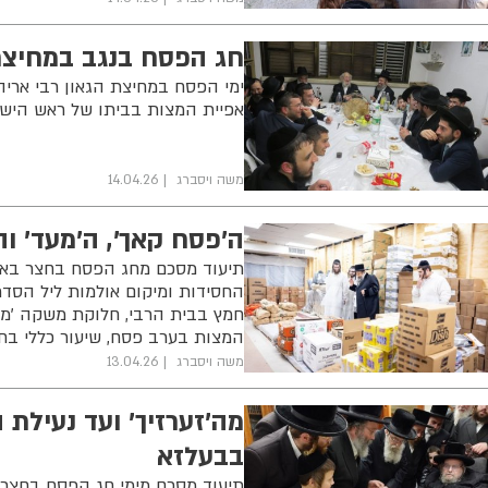
חג הפסח בנגב במחיצת 
ימי הפסח במחיצת הגאון רבי אריה 
אפיית המצות בביתו של ראש הישי
משה ויסברג
14.04.26
ה'פסח קאך', ה'מעד' והנעילה:
החסידות ומיקום אולמות ליל הסדר
חמץ בבית הרבי, חלוקת משקה 'מע
המצות בערב פסח, שיעור כללי בחו
משה ויסברג
13.04.26
בבעלזא
תיעוד מסכם מימי חג הפסח בחצר 