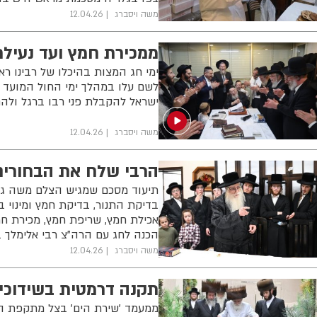
משה ויסברג
12.04.26
ממכירת חמץ ועד נעילת
ימי חג המצות בהיכלו של רבינו ר
לשם עלו במהלך ימי החול המועד גד
ישראל להקבלת פני רבו ברגל ולה
משה ויסברג
12.04.26
הרבי שלח את הבחורים
תיעוד מסכם שמגיש הצלם משה גול
בדיקת התנור, בדיקת חמץ ומינוי ב
אכילת חמץ, שריפת חמץ, מכירת חמ
הכנה לחג עם הרה"צ רבי אלימלך ב
משה ויסברג
12.04.26
תקנה דרמטית בשידוכים
ממעמד 'שירת הים' בצל מתקפת הט