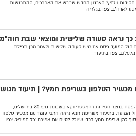
חסידות ויז'ניץ: הארגון החדש שכבש את האברכים, ההתרגשות
סע לארה"ב. צפו בגלריה
 כך נראה סעודה שלישית ומוצאי שבת חוה"מ
 חול המועד פסח את טיש סעודה שלישית ולאחר מכן תפילת
לעלוב. צפו בתיעוד
מכשיר הטלפון בשריפת חמץ? | תיעוד מגוש
הצלם שוקי לרר מגיש תיעוד מחג הפסח בחצר חסידות רחמסטריווקא בשכונת גוש 80 בירושלים,
ל המועד, בתיעוד משריפת חמץ נראה הרבי עומד עם מכשיר טלפון
 זמן שריפת חמץ בכדי שיוכל לסיים את אמירת 'כל חמירא'. צפו