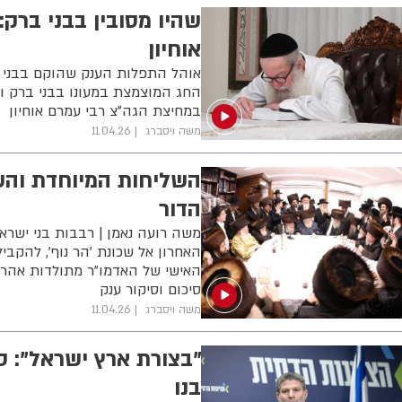
שהיו מסובין בבני ברק
אוחיון
אוהל התפלות הענק שהוקם בבני 
החג המוצמצת במעונו בבני ברק ו
במחיצת הגה"צ רבי עמרם אוחיון
משה ויסברג
11.04.26
השליחות המיוחדת וה
הדור
משה רועה נאמן | רבבות בני ישרא
האחרון אל שכונת 'הר נוף', להקבי
האישי של האדמו"ר מתולדות אהרן
סיכום וסיקור ענק
משה ויסברג
11.04.26
"בצורת ארץ ישראל": 
בנו