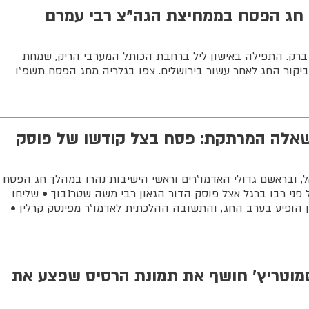
: חג הפסח בממחיצת הגה"צ רבי עמרם
ברק. התפילה באישון ליל ברחבת הכותל המערבי הריק, שמחת
ביקור החג לאחר עשור בירושלים. צפו בגלריה מחג הפסח תשפ"ו
שאלה המרתקת: פסח בצל קודשו של פוסק
ל, ובראשם גדולי האדמו"רים וראשי הישיבות נהרו במהלך חג הפסח
ל פני רבו ברגל אצל פוסק הדור הגאון רבי משה שטרנבוך • שליחו
 הופיע בערב החג, והתשובה ההלכתית לאדמו"ר מפינסק קרלין •
סמוטריץ׳ חושף את תמונת הרסיס שפצע את