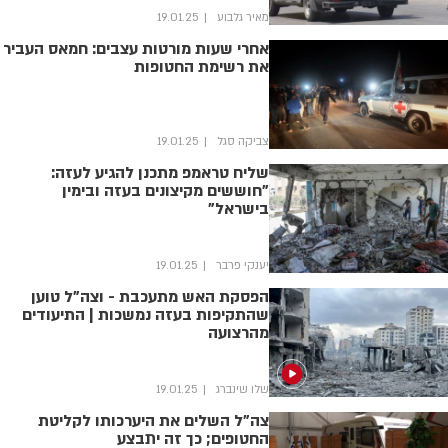
מאיר גלבוע
19.01.25
אחרי שעות מורטות עצבים: חמאס העביר
את רשימת החטופות
צביקה סגל
19.01.25
שליח טראמפ מתכנן להגיע לעזה:
"חוששים מקיצונים בעזה ובימין
בישראל"
יענקי פרבר
19.01.25
הפסקת האש מתעכבת - וצה"ל טוען
שהתקיפות בעזה נמשכות | התיעודים
מהרצועה
שלו שינברג
19.01.25
צה"ל השלים את היערכותו לקליטת
החטופים; כך זה יתבצע