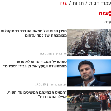
עמוד הבית
תגיות
עזה
עזה
עזה
מפגן הכוח של חמאס התברר כהתקהלות
מצומצמת של כמה עזתים
אלי קליין
20.01.25
סמוטריץ' מסביר מדוע לא פרש
מהממשלה ועוקץ את בן גביר: "ספינים"
אברהם פריינד
19.01.25
"חמאס מבחינתם ממשיכים עד הסוף,
אפילו התאבדות"