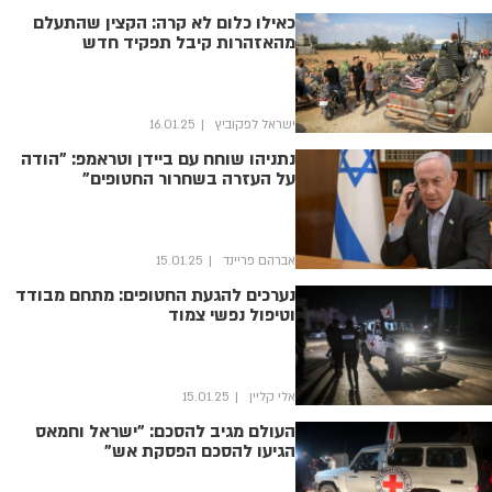
כאילו כלום לא קרה: הקצין שהתעלם
מהאזהרות קיבל תפקיד חדש
ישראל לפקוביץ
16.01.25
נתניהו שוחח עם ביידן וטראמפ: "הודה
על העזרה בשחרור החטופים"
אברהם פריינד
15.01.25
נערכים להגעת החטופים: מתחם מבודד
וטיפול נפשי צמוד
אלי קליין
15.01.25
העולם מגיב להסכם: "ישראל וחמאס
הגיעו להסכם הפסקת אש"