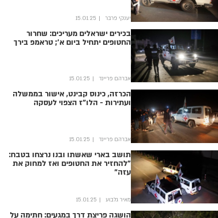
יענקי פרבר
15.01.25
בכירים ישראלים מעריכים: שחרור
החטופים יתחיל ביום א'; טראמפ בירך
אברהם פריינד
15.01.25
הכרזה, כינוס קבינט, אישור בממשלה
ועתירות - הלו"ז הצפוי לעסקה
אברהם פריינד
15.01.25
תושב בארי שאשתו ובנו נרצחו בטבח:
"להחזיר את החטופים ואז למחוק את
עזה"
מאיר גלבוע
15.01.25
הושגה פריצת דרך במגעים: חתימה על