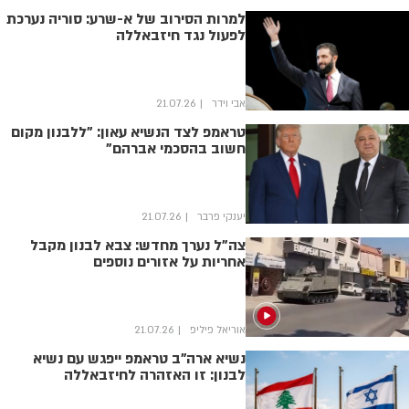
למרות הסירוב של א-שרע: סוריה נערכת
לפעול נגד חיזבאללה
אבי וידר
21.07.26
טראמפ לצד הנשיא עאון: "ללבנון מקום
חשוב בהסכמי אברהם"
יענקי פרבר
21.07.26
צה"ל נערך מחדש: צבא לבנון מקבל
אחריות על אזורים נוספים
אוריאל פיליפ
21.07.26
נשיא ארה"ב טראמפ ייפגש עם נשיא
לבנון: זו האזהרה לחיזבאללה