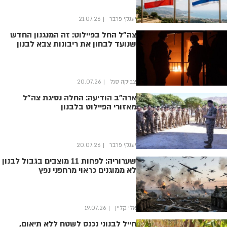
יענקי פרבר
21.07.26
צה”ל החל בפיילוט: זה המנגנון החדש
שנועד לבחון את ריבונות צבא לבנון
צביקה סגל
20.07.26
ארה"ב הודיעה: החלה נסיגת צה"ל
מאזורי הפיילוט בלבנון
יענקי פרבר
20.07.26
שערוריה: לפחות 11 מוצבים בגבול לבנון
לא ממוגנים כראוי מרחפני נפץ
אלי קליין
19.07.26
חייל לבנוני נכנס לשטח ללא תיאום,