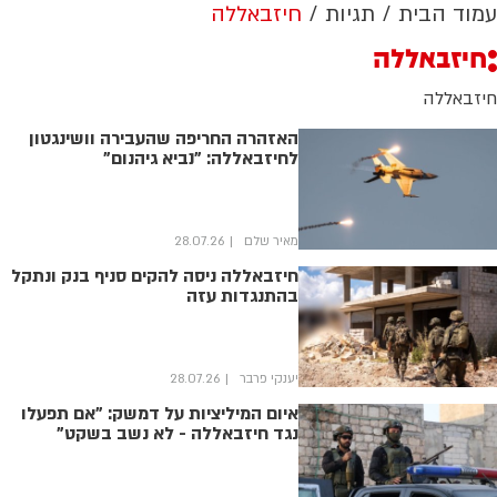
עמוד הבית
תגיות
חיזבאללה
חיזבאללה
חיזבאללה
האזהרה החריפה שהעבירה וושינגטון
לחיזבאללה: "נביא גיהנום"
מאיר שלם
28.07.26
חיזבאללה ניסה להקים סניף בנק ונתקל
בהתנגדות עזה
יענקי פרבר
28.07.26
איום המיליציות על דמשק: "אם תפעלו
נגד חיזבאללה - לא נשב בשקט"