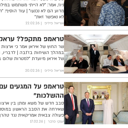
ניוז, אמר: "לא הייתי משתמש במיל
מדוע הם לא נכנעו" | עוד הוסיף:
לא נאפשר זאת"
אוריאל פיליפ
22.02.26
טראמפ מתקפל? עראקצ
שר החוץ של איראן אמר כי ארצות
במהלך השיחות בז'נבה | לדבריו, הד
של איראן מיועדת "למטרות שלום ב
אוריאל פיליפ
20.02.26
טראמפ על המגעים עם 
ההשלכות"
סבב חדש של משא ומתן בין ארצות 
שאירחה את הסבב הראשון במוסקט
פעולה צבאית אמריקאית נגד טהרן
יענקי פרבר
17.02.26