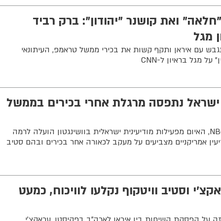
חלאה" ואת קושנר "יהודון": ברק רביד
גבש עם איראן ותקף קשות את בכירי ממשל טראמפ, העיתונאי
על מגל בראיון ל-CNN
שראל נתפסה מרגלת אחרי בכירים בממשל
לפי דיווחים ב"ניו יורק טיימס" וב-NBC, האיום מפעילות מודיעינית ישראלית בוושינגטון הועלה לרמה
ודיעין אמריקניים מצביעים על מעקב לכאורה אחר בכירים ובהם סטיב
צ'י וסטיב וויטקוף נקלעו לוויכוח, כמעט
רזה על הפסקת השיחות בין איראן לארה"ב בפקיסטן, עראקצ'י