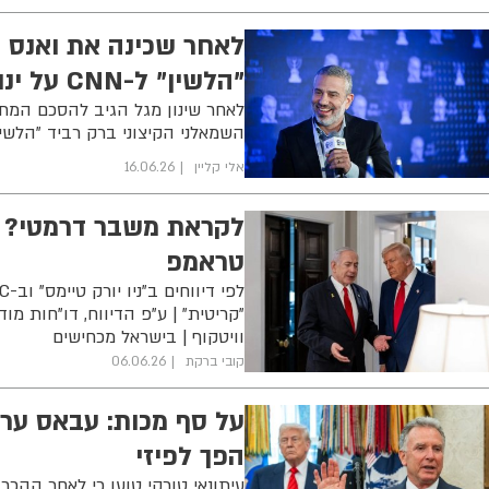
לאחר שכינה את ואנס "
"הלשין" ל-CNN על ינון מגל
לאחר שינון מגל הגיב להסכם המת
השמאלני הקיצוני ברק רביד "הלשין" 
אלי קליין
16.06.26
לקראת משבר דרמטי? י
טראמפ
"קריטית" | ע"פ הדיווח, דו"חות מ
וויטקוף | בישראל מכחישים
קובי ברקת
06.06.26
על סף מכות: עבאס עראק
הפך לפיזי
עיתונאי טורקי טוען כי לאחר ההכ