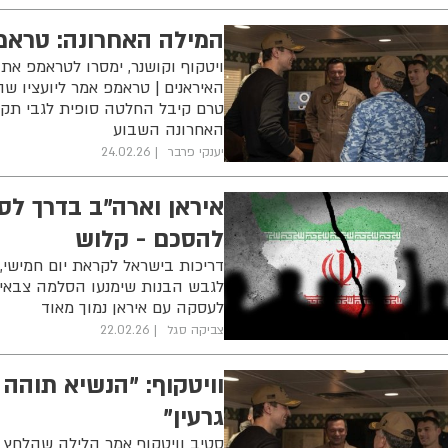
המילה האחרונה: טראמפ
ויטקוף וקושנר, ימסרו לטראמפ את
האיראנים | טראמפ אמר ליועציו שה
טרם קיבל החלטה סופית לגבי תק
האחרונה השבוע
יענקי פרבר
24.02.26
איראן וארה"ב בדרך לס
להסכם - קלוש
דריכות בישראל לקראת יום חמישי, 
לגבש הבנות שימנעו הסלמה צבאית |
לעסקה עם איראן נמוך מאוד
צביקה סגל
22.02.26
וויטקוף: "הנשיא תוהה
גרעין"
סטיב וויטקוף אמר הלילה שהלחץ 