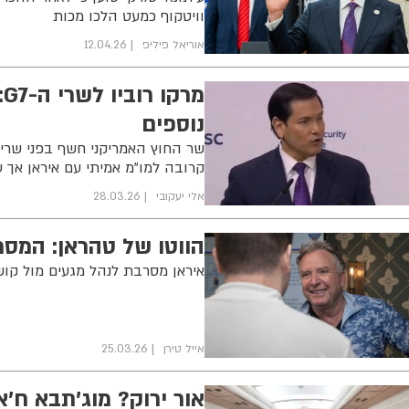
וויטקוף כמעט הלכו מכות
אוריאל פיליפ
12.04.26
נוספים
קרובה למו"מ אמיתי עם איראן אך 
אלי יעקובי
28.03.26
הווטו של טהראן: המסר
איראן מסרבת לנהל מגעים מול קושנר
אייל טירן
25.03.26
אור ירוק? מוג'תבא ח'