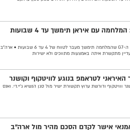
מרקו רוביו לשרי ה-G7: המלחמה עם איראן תימשך עד 4 שבועות
שר החוץ האמריקני חשף בפני שרי ה-G7 שהמלחמה תימשך מעבר לטווח של 4 עד 6 שבועות • ארה"ב
עדיין מתקשרת איתה באמצעות מתווכים ולא ישירות
 האיראני לטראמפ בנוגע לוויטקוף וקושנר
 ווויטקוף ודורשת ערוץ תקשורת ישיר מול סגן הנשיא ג'יי.די. ואנס
אמנאי אישר לקדם הסכם מהיר מול ארה"ב