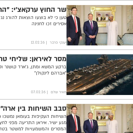
שר החוץ ערקאצ'י: "ה
טען כי לא בוצעו הוצאות להורג נג
אסירים זכו לחנינה
יענקי פרבר
12.02.26
מסר לאיראן: שליחי ט
ברקע המשא ומתן, ג'ארד קושנר וס
"אברהם לינקולן"
מאיר שלם
07.02.26
סבב השיחות בין ארה"ב
השיחות העקיפות בעומאן נמשכו 
מגע ישיר. איראן התריעה מפני לחץ
המסרים והמשמעויות למשטר בטה