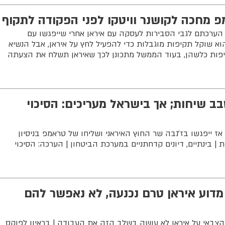
 מחכה לקושנר וויטקו לפני הפקודה לתקוף
 הערכתם לגבי הסבירות לעסקה עם איראן אחרי שייפגשו עם
וא שוקל תקיפות מוגבלות כדי להפעיל לחץ על איראן, אבל הנשיא
יפות כלשהן, בעוד הממשל מתכונן לכך שאיראן תשלח את הצעתה
בב שיחות; אך בישראל מעריכים: הסיכוי
אז ייפגשו בז'נבה שר החוץ האיראני ושליחו של טראמפ בניסיון
 בינתיים, דיונים קדחתניים במערכת הביטחון | הערכה: הסיכוי
 מדוע איראן טרם נכנעה, לא נאפשר להם
הצבאי על איראן לא עושה בשלב הזה את העבודה | בראיון לפוקס