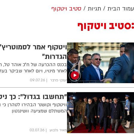
עמוד הבית
תגיות
סטיב ויטקוף
סטיב ויטקוף
ויטקוף אמר לסמוטריץ׳:
הגדרות״
בכנס ההכרעה של ח״כ אוהד טל, ח
לאחר מינויו, ויום לאחר שביקר בע
יענקי פרבר
09.07.26
"תחשבו בגדול": כך ני
וויטקוף וקושנר הבהירו לטהרן כ
המשתלם שמציעה וושינגטון
מאיר גלבוע
02.07.26