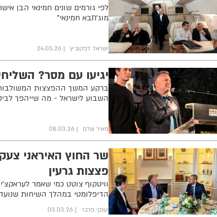
לפי גורמים שונים חמינאי הבן איש
מוג'תבא חמינאי"
ישראל לפקוביץ
24.03.26
יגיעו עם מסר? השליח
ברקע המשך ההפצצות המשולבות על
השבוע לישראל - מה שייהפך לביקו
מאיר שלם
08.03.26
פצצות גרעין
וויטקוף צוטט כמי שאמר לעראקצ'י,
הדיפלומטי במהלך השיחות שנועדו
יענקי פרבר
03.03.26