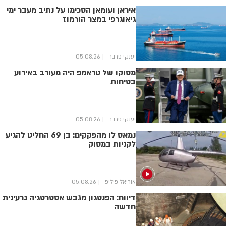
איראן ועומאן הסכימו על נתיב מעבר ימי
גיאוגרפי במצר הורמוז
יענקי פרבר
05.08.26
מסוקו של טראמפ היה מעורב באירוע
בטיחות
יענקי פרבר
05.08.26
נמאס לו מהפקקים: בן 69 החליט להגיע
לקניות במסוק
אוריאל פיליפ
05.08.26
דיווח: הפנטגון מגבש אסטרטגיה גרעינית
חדשה