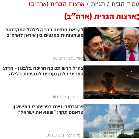
עמוד הבית
תגיות
ארצות הברית (ארה"ב)
ארצות הברית (ארה"ב)
לקראת חתימה כבר הלילה? התקדמות
משמעותית במגעים בין איראן לארה"ב
מאיר שלם
00:07
צה"ל דרש תגובה חריפה בלבנון - הדרג
המדיני בלם; נערכים לתקיפות בלילה
אבי וידר
05.08.26
פרוגרסיבי ניצח בפריימריז במישיגן;
טראמפ תקף: "שונא את ישראל"
יענקי פרבר
05.08.26