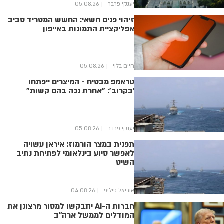
יענקי פרבר
05.08.26
זיהוי פנים חשאי: החשש המטריד סביב
אפליקציית התמונות באייפון
חיים בלוי
05.08.26
טראמפ מבטיח - המיצרים ייפתחו
'בקרוב': "אחרת נכה בהם קשות"
יענקי פרבר
05.08.26
תפנית במצר הורמוז: איראן עשויה
לאפשר סיוע בינלאומי לפתיחת נתיב
השיט
אוריאל פיליפ
04.08.26
חברות ה-Ai יתבקשו למסור מרצונן את
המודלים לממשל ארה"ב