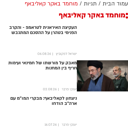
עמוד הבית
תגיות
מוחמד באקר קאליבאף
מוחמד באקר קאליבאף
העקיצה האיראנית לטראמפ - והקרב
הפנימי בטהרן על ההסכם המתגבש
ישראל לפקוביץ
06.08.26
מאבק על מורשתו של חמינאי ועימות
חריף בין המחנות
יענקי פרבר
02.08.26
ניצחון לקאליבאף: מבקרי המו"מ עם
ארה"ב הודחו
יענקי פרבר
16.07.26