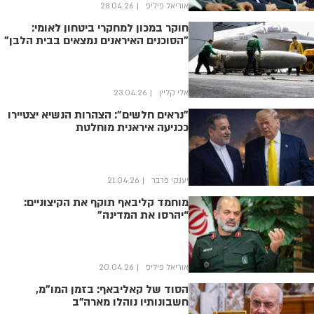
אוריאל פיליפ
28.04.26
חוקר במכון למחקרי ביטחון לאומי:
"הסוכנים האיראנים נמצאים בבית הלבן"
אלי קליין
23.04.26
"נראים חלשים": הצהרות הנשיא יצטיירו
ככניעה איראנית מוחלטת
יענקי פרבר
21.04.26
מוחמד קליבאף תוקף את הקיצוניים:
“יהרסו את המדינה”
אוריאל פיליפ
20.04.26
הסוד של קאליבאף: בזמן המו”מ,
חשבונותיו נוהלו מארה”ב