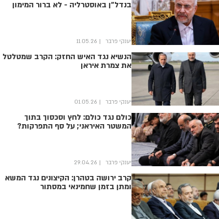
בנדל"ן באוסטרליה - לא ברור המימון
יענקי פרבר
11.05.26
הנשיא נגד האיש החזק: הקרב שמטלטל
את צמרת איראן
יענקי פרבר
01.05.26
כולם נגד כולם: לחץ וסכסוך בתוך
המשטר האיראני; על סף התפרקות?
יענקי פרבר
29.04.26
קרב ירושה בטהרן: הקיצונים נגד המשא
ומתן בזמן שחמינאי במסתור