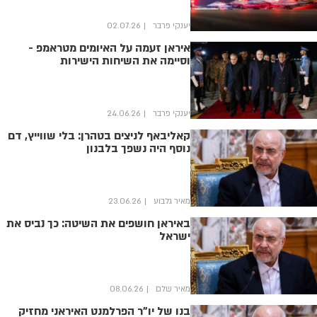
יענקי פרבר
02.07.26
איראן זעמה על האיומים מטראמפ -
וסיימה את השיחות הישירות
יענקי פרבר
24.06.26
קאליבאף לניצים בטהרן: בלי שווייץ, דם
נוסף היה נשפך בלבנון
מאיר גלבוע
23.06.26
באיראן חושפים את השיטה: כך נביס את
ישראל
מאיר שלם
08.06.26
בנו של יו"ר הפרלמנט האיראני מחזיק