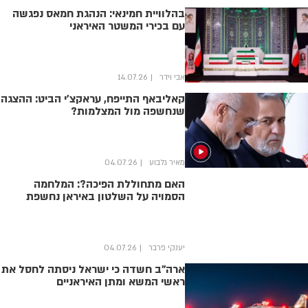
בהלוויית חמינאי: הנהגת חמאס נפגשה
עם בכירי המשטר האיראני
אבי וידר
14.07.26
קאליבאף התייפח, עראקצ'י הביט: ההצגה
שנחשפה מול המצלמות?
מאיר גלבוע
04.07.26
האם מתחוללת הפיכה?: המלחמה
הסמויה על השלטון באיראן נחשפת
יענקי פרבר
04.07.26
ארה"ב חשדה כי ישראל ניסתה לחסל את
ראשי המשא ומתן האיראניים