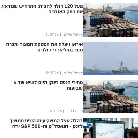
מעל 120 דולר לחבית: התרחיש שמדאיג
את שוק האנרגיה
אוריאל פיליפ
21.07.26
איראן ניצלה את הפסקת המצור ומכרה
נפט במיליארדי דולרים
אוריאל פיליפ
19.07.26
מחירי הנפט זינקו היום לשיא של 4
שבועות
קובי ברקת
14.07.26
בהלה אצל המשקיעים: הנפט ממשיך
לזנק - הנאסד"ק וה-S&P 500 ירדו