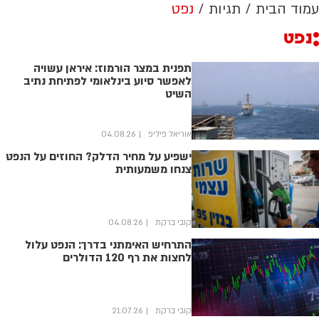
עמוד הבית
תגיות
נפט
נפט
תפנית במצר הורמוז: איראן עשויה
לאפשר סיוע בינלאומי לפתיחת נתיב
השיט
אוריאל פיליפ
04.08.26
ישפיע על מחיר הדלק? החוזים על הנפט
צנחו משמעותית
קובי ברקת
04.08.26
התרחיש האימתני בדרך: הנפט עלול
לחצות את רף 120 הדולרים
קובי ברקת
21.07.26