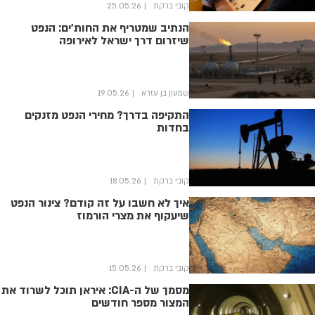
קובי ברקת
25.05.26
הנתיב שמטריף את החות’ים: הנפט
שיזרום דרך ישראל לאירופה
שמעון בן עזרא
19.05.26
התקיפה בדרך? מחירי הנפט מזנקים
בחדות
קובי ברקת
18.05.26
איך לא חשבו על זה קודם? צינור הנפט
שיעקוף את מצרי הורמוז
קובי ברקת
15.05.26
מסמך של ה-CIA: איראן תוכל לשרוד את
המצור מספר חודשים