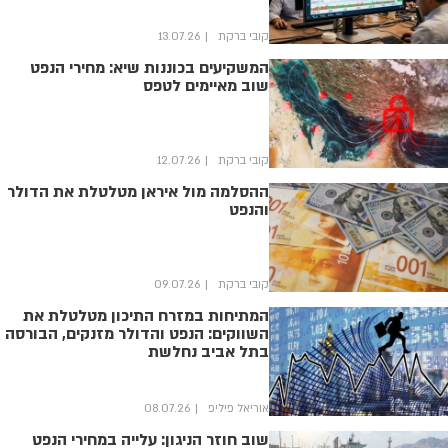
קובי ברקת
13.07.26
המשקיעים בכוננות שיא: מחירי הנפט
שוב מאיימים לטפס
קובי ברקת
12.07.26
ההסלמה מול איראן מטלטלת את הדולר
והנפט
קובי ברקת
09.07.26
המתיחות במזרח התיכון מטלטלת את
השווקים: הנפט והדולר מזנקים, הבורסה
בתל אביב נחלשת
אוריאל פיליפ
08.07.26
שוב חוזר הניגון: עלייה במחירי הנפט