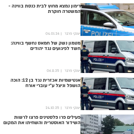
רימון נמצא מחוץ לבית כנסת בווינה -
המשטרה חוקרת
יענקי פרבר
04.01.26
מטמון נשק של חמאס נחשף בווינה:
חשד לפיגועים נגד יהודים
יענקי פרבר
06.11.25
אנטישמיות אכזרית נגד בן 12: הוכה
הושפל וניצל ע"י עוברי אורח
יענקי פרבר
24.10.25
פעילים פרו פלסטינים פרצו לרשות
השידור האוסטרית והשחיתו את המקום