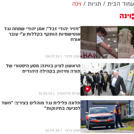
עמוד הבית
תגיות
וינה
וינה
"חזיר יהודי זבל": אמן יהודי שמחה נגד
אנטישמיות הותקף בקללות ע"י עובר
אורח
יענקי פרבר
06.07.26
הראשון לציון בווינה: מסע היסטורי של
תורה וחיזוק בקהילה היהודית
אברמי פרלשטיין
14.06.26
תלונה פלילית נגד מוהלים בציריך: "חשד
לפגיעה בתינוקות"
יענקי פרבר
10.05.26