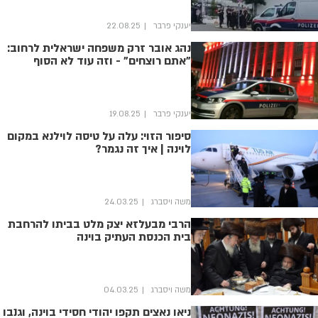
יענקי פרבר
22.08.25
נהג אובר זרק משפחה ישראלית לרחוב:
"אתם רוצחים" - וזה עוד לא הסוף
יענקי פרבר
19.08.25
סיפור הזוי: עלה על טיסה לוילנא במקום
לוינה | איך זה נגמר?
משה ויסברג
24.03.25
הרבי מבעלזא יצק מלט בביתו להרחבת
בית הכנסת העתיק בוינה
משה ויסברג
04.03.25
ניאו נאצים תקפו יהודי חסידי בוינה, וגנבו