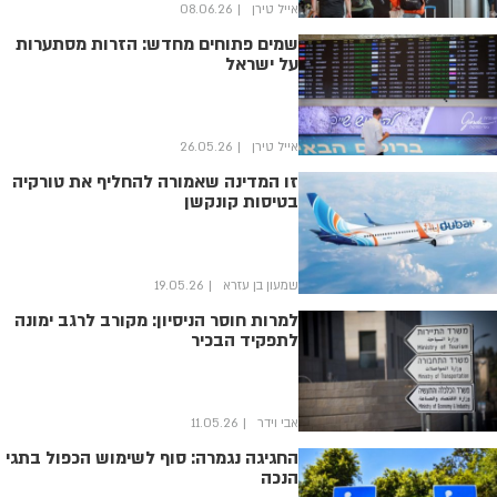
אייל טירן
08.06.26
שמים פתוחים מחדש: הזרות מסתערות
על ישראל
אייל טירן
26.05.26
זו המדינה שאמורה להחליף את טורקיה
בטיסות קונקשן
שמעון בן עזרא
19.05.26
למרות חוסר הניסיון: מקורב לרגב ימונה
לתפקיד הבכיר
אבי וידר
11.05.26
החגיגה נגמרה: סוף לשימוש הכפול בתגי
הנכה