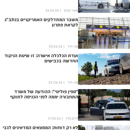
מאיר שלם
26.06.26
משבר המתדלקים האמריקניים בנתב"ג
לקראת פתרון
אבי וידר
23.06.26
ועדת הכלכלה אישרה: זו שיטת הניקוד
החדשה בכבישים
אבי וידר
22.06.26
"ספין פוליטי": ההודעה של משרד
התחבורה יממה לפני הכניסה לתוקף
חיים בלוי
17.06.26
לא רק דוחות: הממצאים המדאיגים לגבי