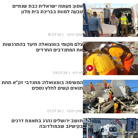
אסון: פעוטה ישראלית כבת שנתיים
טבעה למוות בבריכת בית מלון
יענקי פרבר
15.07.26
צלם מקומי בוונצואלה תיעד בהתרגשות
את המתנדבים החרדים
חני לוין
09.07.26
המשימה בוונצואלה: מתנדבי זק"א תחת
תנאים קשים לחלץ נספים
יענקי פרבר
07.07.26
תושב ירושלים נהרג בתאונת דרכים
בקישינב שבמולדובה