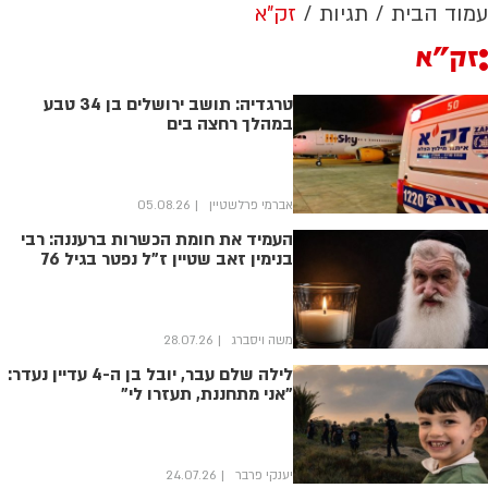
עמוד הבית
תגיות
זק"א
זק"א
טרגדיה: תושב ירושלים בן 34 טבע
במהלך רחצה בים
אברמי פרלשטיין
05.08.26
העמיד את חומת הכשרות ברעננה: רבי
בנימין זאב שטיין ז"ל נפטר בגיל 76
משה ויסברג
28.07.26
לילה שלם עבר, יובל בן ה-4 עדיין נעדר:
"אני מתחננת, תעזרו לי"
יענקי פרבר
24.07.26