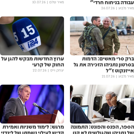
עבודה בניחוח חרדי״
מאיר שלם
10.07.26
מאיר גלבוע
26.07.26
ברק סרי מאשים: הדמות
ערוץ החדשות מבקש להגן על
בסרטון נתניהו הזכירה את גל
החוק של קרעי
אייזנקוט ז”ל
יצחק וייס
22.07.26
מאיר גלבוע
21.07.26
הספר, הפנס והפונט: התמונה
מרגש: לימוד משניות ואמירת
של נתניהו שהגולשים לא קנו
קדיש לעילוי נשמתו של לינדזי