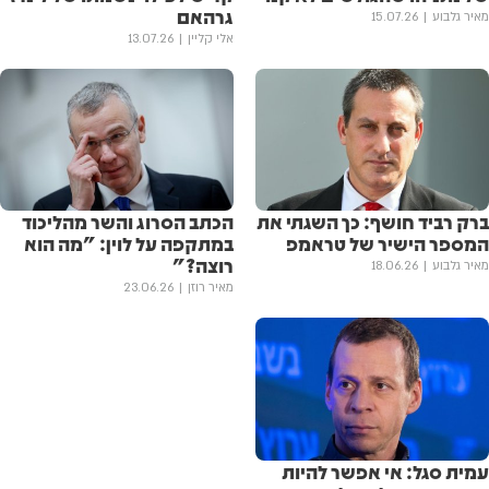
גרהאם
מאיר גלבוע
15.07.26
אלי קליין
13.07.26
ברק רביד חושף: כך השגתי את
הכתב הסרוג והשר מהליכוד
המספר הישיר של טראמפ
במתקפה על לוין: "מה הוא
רוצה?"
מאיר גלבוע
18.06.26
מאיר רוזן
23.06.26
עמית סגל: אי אפשר להיות