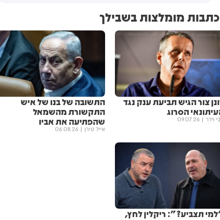
כתבות מומלצות בשבילך
נן צור הגיש תביעת ענק נגד
התשובה של בנו של איש
עיתונאי הסרוג
התקשורת מהשמאל
שהפתיעה את אביו
י וידר
09.07.26
אייל טירן
06.08.26
למי תצביע?": ריקלין לחץ,