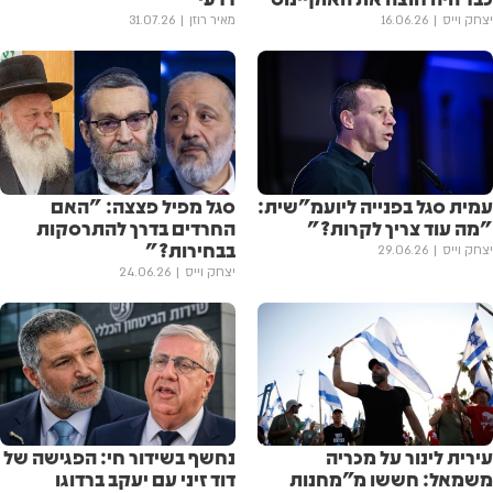
יצחק וייס
16.06.26
מאיר רוזן
31.07.26
עמית סגל בפנייה ליועמ"שית:
סגל מפיל פצצה: "האם
"מה עוד צריך לקרות?"
החרדים בדרך להתרסקות
בבחירות?"
יצחק וייס
29.06.26
יצחק וייס
24.06.26
עירית לינור על מכריה
נחשף בשידור חי: הפגישה של
משמאל: חששו מ״מחנות
דוד זיני עם יעקב ברדוגו