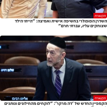
תקשורת
השדרן הפופולרי בחשיפה אישית ואמיצה: "הייתי הילד
שצוחקים עליו, עברתי חרם"
תקשורת
הקמפיין החדש של 'דה מרקר': "לוקחים מהחילונים ונותנים