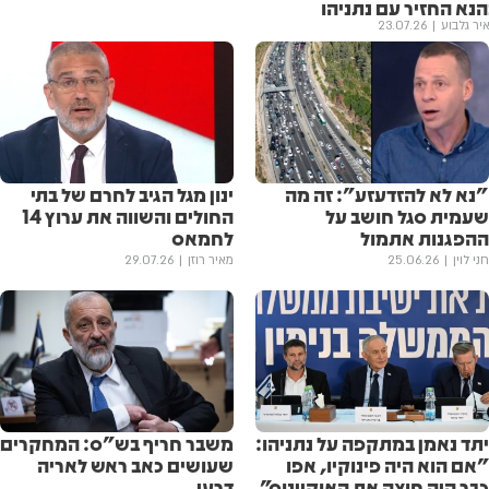
הנא החזיר עם נתניהו
יר גלבוע
23.07.26
"נא לא להזדעזע": זה מה
ינון מגל הגיב לחרם של בתי
שעמית סגל חושב על
החולים והשווה את ערוץ 14
ההפגנות אתמול
לחמאס
חני לוין
25.06.26
מאיר רוזן
29.07.26
יתד נאמן במתקפה על נתניהו:
משבר חריף בש"ס: המחקרים
״אם הוא היה פינוקיו, אפו
שעושים כאב ראש לאריה
כבר היה חוצה את האוקיינוס״
דרעי