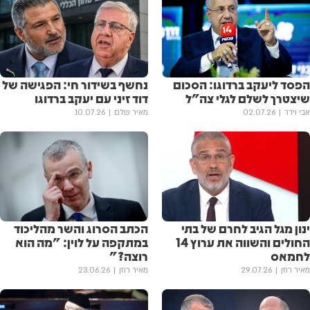
הפסד ליעקב ברדוגו: הסכום
נחשף בשידור חי: הפגישה של
שיצטרך לשלם לגלי צה"ל
דוד זיני עם יעקב ברדוגו
אבי וידר
02.07.26
מאיר שלם
10.07.26
ינון מגל הגיב לחרם של בתי
הכתב הסרוג והשר מהליכוד
החולים והשווה את ערוץ 14
במתקפה על לוין: "מה הוא
לחמאס
רוצה?"
מאיר רוזן
29.07.26
מאיר רוזן
23.06.26