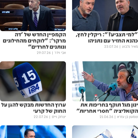
"למי תצביע?": ריקלין לחץ,
הקמפיין החדש של 'דה
כהנא החזיר עם נתניהו
מרקר': "לוקחים מהחילונים
ונותנים לחרדים"
מאיר גלבוע
23.07.26
אבי וידר
29.07.26
ינון מגל תוקף בחריפות את
ערוץ החדשות מבקש להגן על
הקואליציה "חסרי אחריות"
החוק של קרעי
שמעון בן עזרא
21.06.26
יצחק וייס
22.07.26