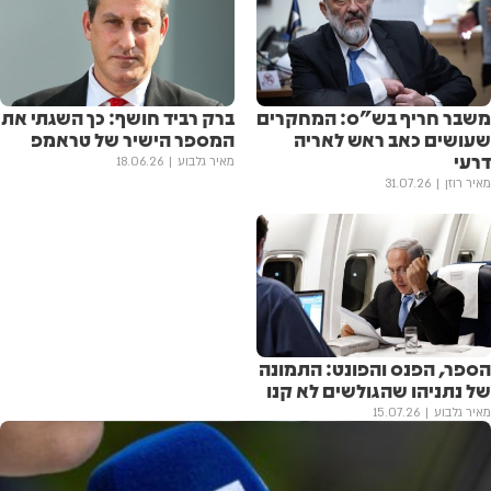
משבר חריף בש"ס: המחקרים
ברק רביד חושף: כך השגתי את
שעושים כאב ראש לאריה
המספר הישיר של טראמפ
דרעי
מאיר גלבוע
18.06.26
מאיר רוזן
31.07.26
הספר, הפנס והפונט: התמונה
של נתניהו שהגולשים לא קנו
מאיר גלבוע
15.07.26