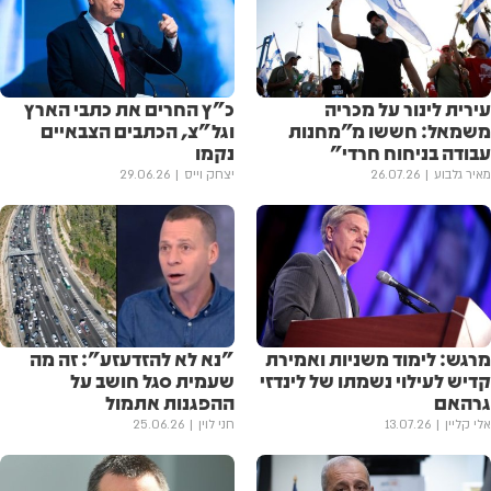
עירית לינור על מכריה
כ"ץ החרים את כתבי הארץ
משמאל: חששו מ״מחנות
וגל"צ, הכתבים הצבאיים
עבודה בניחוח חרדי״
נקמו
מאיר גלבוע
26.07.26
יצחק וייס
29.06.26
מרגש: לימוד משניות ואמירת
"נא לא להזדעזע": זה מה
קדיש לעילוי נשמתו של לינדזי
שעמית סגל חושב על
גרהאם
ההפגנות אתמול
אלי קליין
13.07.26
חני לוין
25.06.26