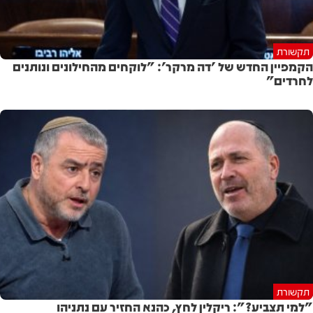
תקשורת
הקמפיין החדש של 'דה מרקר': "לוקחים מהחילונים ונותנים
לחרדים"
תקשורת
"למי תצביע?": ריקלין לחץ, כהנא החזיר עם נתניהו