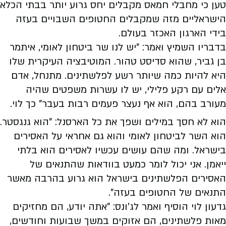
טען כי מחבלי חמאס מקבלים יחס גרוע יותר בבתי הכלא
הישראליים מזה שמקבלים החטופים השבויים בעזה
בידי הארגון האכזר בעולם.
בדבריו השמיץ ואמר: "יש לנו שר ביטחון לאומי, איתמר
בן גביר, שהוא סדיסט טהור. המוטיבציה העיקרית שלו
היא להיות כמה שיותר רשע לפלשתינים. מתנחל, אדם
אלים עם רקע פלילי, יש לו עשרות משפטים שהיה
מעורב בהם, הוא אף נעצר פעמים רבות בעבר" כך לוי.
הוא לא חסך במילים ושפך את כל הארסנל: "הוא גנגסטר.
הוא השר לביטחון לאומי והוא גם אחראי על האסירים
בישראל. ומה שהם עושים עכשיו לאסירים הוא בלתי
ייאמן. אני יכול לומר כמעט בוודאות שהתנאים של
האסירים הפלשתינים בישראל הוא גרוע בהרבה מאשר
התנאים של החטופים בעזה".
גדעון לוי הוסיף ואמר לג'ונס: "אתה יודע, הם מחזיקים
מאות פלשתינים, הם אזוקים במשך שבועות וחודשים,