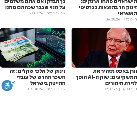
הישראלים פתחו ארנקים:
כך תבדקו אם אתם משלמים
זינוק חד בהוצאות בכרטיסי
על מנוי שכבר שכחתם ממנו
האשראי
אוריאל פיליפ
27.07.26
חיים בלוי
06.08.26
וורן באפט מזהיר את
זינוק של אלפי שקלים: זה
המשקיעים: שוק ה-AI הופך
השכר החדש של עובדי
לזירת הימורים
ההייטק בישראל
קובי ברקת
19.07.26
אוריאל פיליפ
04.08.26
סגירה
ביטול הבהובים
מונוכרום
ספיה
ניגודיות גבוהה
שחור צהוב
היפוך צבעים
הדגשת כותרות