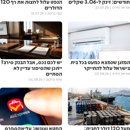
חודשים: זינק ל-3.06 שקלים
הנפט עלול לחצות את רף 120
הדולרים
אוריאל פיליפ
22.07.26
קובי ברקת
21.07.26
המזגן שנמצא כמעט בכל בית
יש לכם נכס, אבל הבנק סירב?
בישראל עלול להתייקר
ייתכן שהסיפור עדיין לא
הסתיים
אוריאל פיליפ
02.08.26
שימי פרקש
04.08.26
מעל 120 דולר לחבית:
החטא ועונשו: עליאקספרס