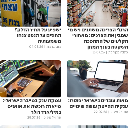
הרגלי הצריכה משתנים ויש מי
ישפיע על מחיר הדלק?
שמבין את הצרכים: מאחורי
החוזים על הנפט צנחו
הקלעים של המהפכה
משמעותית
השקטה בענף המזון
קובי ברקת
04.08.26
כתבה מקודמת
16.07.26
מאות עובדים בישראל יפוטרו:
עסקת ענק בסייבר הישראלי:
ענקית ההייטק עושה שינויים
סייארה רוכשת את אואזיס
במיליארד דולר
אוריאל פיליפ
22.07.26
אוריאל פיליפ
28.07.26