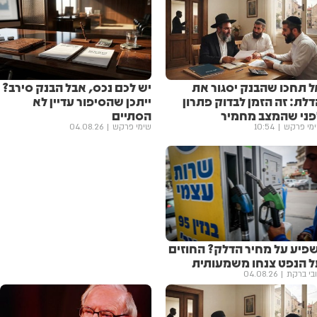
ל תחכו שהבנק יסגור את
יש לכם נכס, אבל הבנק סירב?
לת: זה הזמן לבדוק פתרון
ייתכן שהסיפור עדיין לא
פני שהמצב מחמיר
הסתיים
מי פרקש
10:54
שימי פרקש
04.08.26
שפיע על מחיר הדלק? החוזים
ל הנפט צנחו משמעותית
בי ברקת
04.08.26