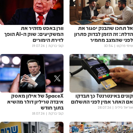
אל תחכו שהבנק יסגור את
וורן באפט מזהיר את
הדלת: זה הזמן לבדוק פתרון
המשקיעים: שוק ה-AI הופך
לפני שהמצב מחמיר
לזירת הימורים
שימי פרקש
10:54
קובי ברקת
19.07.26
קונים באינטרנט? כך תבדקו
SpaceX של אילון מאסק
אם האתר אמין לפני התשלום
איבדה טריליון דולר מהשיא
בתוך חודש
אוריאל פיליפ
28.07.26
קובי ברקת
18.07.26