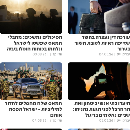
עורכת דין נעצרה בחשד
הסיכולים נמשכים: מחבלי
שזייפה ראיות לטובת חשוד
חמאס שפשטו לישראל
בטרור
ונלחמו בכוחות חוסלו בעזה
יצחק וייס
04.08.26
אלי קליין
03.08.26
תיעדו בתי אנשי ביטחון ואת
חמאס שלח מחסלים לחדור
הר הרצל לפני הגעת נתניהו:
למיליציות - ישראל תפסה
שניים נאשמים בריגול
אותם
יצחק וייס
06.08.26
אלי קליין
04.08.26