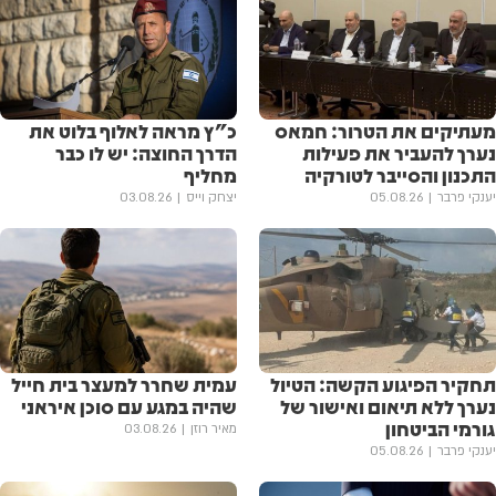
מעתיקים את הטרור: חמאס
כ"ץ מראה לאלוף בלוט את
נערך להעביר את פעילות
הדרך החוצה: יש לו כבר
התכנון והסייבר לטורקיה
מחליף
יענקי פרבר
05.08.26
יצחק וייס
03.08.26
תחקיר הפיגוע הקשה: הטיול
עמית שחרר למעצר בית חייל
נערך ללא תיאום ואישור של
שהיה במגע עם סוכן איראני
גורמי הביטחון
מאיר רוזן
03.08.26
יענקי פרבר
05.08.26