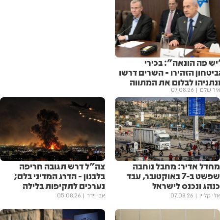
יש פה הונאה": בכירי
יטחון הזהירו - השרים דרשו
נתניהו לבלום את המתווה
יר שלם
07.08.26
מחדל אדיר: מחבל נוחבה
צה"ל דרש תגובה חריפה
שפשט ב-7 באוקטובר, עבד
בלבנון - הדרג המדיני בלם;
כנהג ונכנס לישראל
נערכים לתקיפות בלילה
אלי קליין
07.08.26
אבי וידר
05.08.26