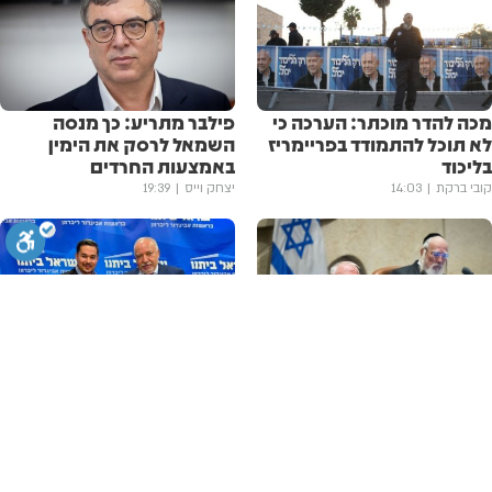
מכה להדר מוכתר: הערכה כי
פילבר מתריע: כך מנסה
לא תוכל להתמודד בפריימריז
השמאל לרסק את הימין
בליכוד
באמצעות החרדים
קובי ברקת
14:03
יצחק וייס
19:39
סגירה
ביטול הבהובים
מונוכרום
ספיה
דודי אמסלם: "הייתי שמח אם
מהליכוד לליברמן: ח"כ דן
איזנקוט יצטרף לליכוד"
אילוז מצטרף לישראל ביתנו
אבי וידר
05.08.26
אבי וידר
05.08.26
ניגודיות גבוהה
שחור צהוב
היפוך צבעים
הדגשת כותרות