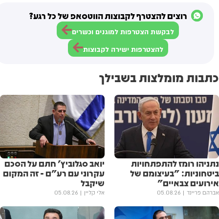
רוצים להצטרף לקבוצות הווטסאפ של כל רגע?
לבקשת הצטרפות למוגנים וכשרים
להצטרפות ישירה לקבוצות
כתבות מומלצות בשבילך
נתניהו רומז להתפתחויות
יואב סגלוביץ' חתם על הסכם
ביטחוניות: "בעיצומם של
עקרוני עם רע"ם - זה המקום
אירועים צבאיים"
שיקבל
אברהם פריינד
05.08.26
אלי קליין
05.08.26