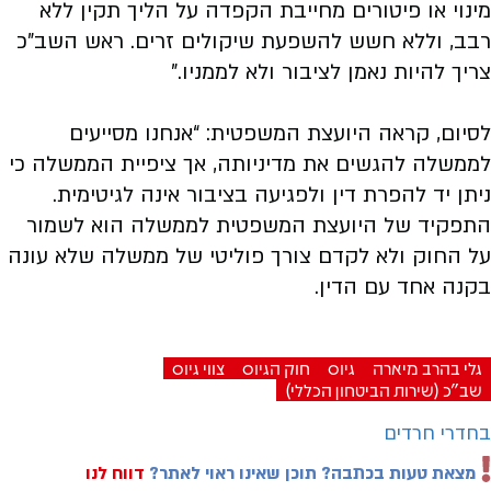
מינוי או פיטורים מחייבת הקפדה על הליך תקין ללא
רבב, וללא חשש להשפעת שיקולים זרים. ראש השב”כ
צריך להיות נאמן לציבור ולא לממניו.”
לסיום, קראה היועצת המשפטית: “אנחנו מסייעים
לממשלה להגשים את מדיניותה, אך ציפיית הממשלה כי
ניתן יד להפרת דין ולפגיעה בציבור אינה לגיטימית.
התפקיד של היועצת המשפטית לממשלה הוא לשמור
על החוק ולא לקדם צורך פוליטי של ממשלה שלא עונה
בקנה אחד עם הדין.
גלי בהרב מיארה
גיוס
חוק הגיוס
צווי גיוס
שב"כ (שירות הביטחון הכללי)
בחדרי חרדים
מצאת טעות בכתבה? תוכן שאינו ראוי לאתר?
דווח לנו