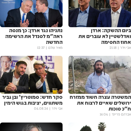
ביום ההשקה: ארדן
נתניהו נגד ארדן: כך מנסה
ואדלשטיין לא עוברים את
ראה"מ לסנדל את הרשימה
אחוז החסימה
החדשה
אבי וידר
21:18
מאיר שלם
12:37
המשטרה עצרה חשוד ממזרח
סקר חדש: סמוטריץ' ובן גביר
ירושלים שאיים לרצוח את
משתווים, יציבות בגוש הימין
ח"כ סוכות
אבי וידר
04.08.26
אברהם פריינד
16:04