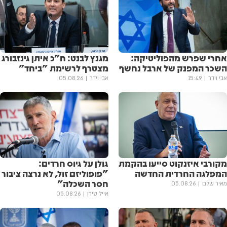
אחרי שפרש מהפוליטיקה:
מגנץ לבנט: ח"כ איתן גינזבורג
השכר המפנק של ארבל נחשף
מצטרף לרשימת "ביחד"
אבי וידר
15:49
אבי וידר
05.08.26
מקורבי איזנקוט סייעו בהקמת
גולן ‏על גיוס חרדים:
המפלגה החרדית החדשה
"פופוליזם זול, לא נרצה ציבור
חסר השכלה"
מאיר שלם
05.08.26
אייל טירן
05.08.26