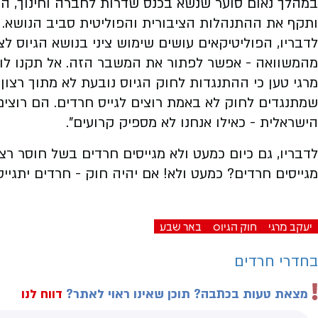
במהלך נאום סוער שנשא בכנס שדרות לחברה וחינוך, התי
ותקף את ההתנהלות הציבורית והפוליטית סביב הנושא.
לדבריו, הפוליטיקאים עושים שימוש ציני בנושא הגיוס לצ
מהמשוואה - אפשר לפתור את המשבר הזה. אל תקנו לוקש
מרגי טען כי ההתנגדות לחוק הגיוס נובעת לא מתוך רצון 
שמתנגדים לחוק לא באמת רוצים לגייס חרדים. הם רוצי
הישראלית - כאילו אנחנו לא מספיק קרועים".
לדבריו, גם כיום כמעט ולא מגייסים חרדים בשל חוסר רצון
מגייסים חרדים? כמעט ולא! אם יהיה חוק - חרדים יתגייסו
יעקב מרגי
חוק הגיוס
באר שבע
בחדרי חרדים
מצאת טעות בכתבה? תוכן שאינו ראוי לאתר?
דווח לנו