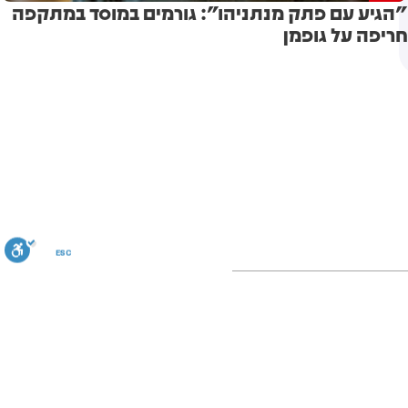
"הגיע עם פתק מנתניהו": גורמים במוסד במתקפה
חריפה על גופמן
ESC
הדגשת קישורים
הצגת תיאור
תיאור קבוע
אתר
האינטרנט
אינו זמין
בפרוטוקול
IPv6