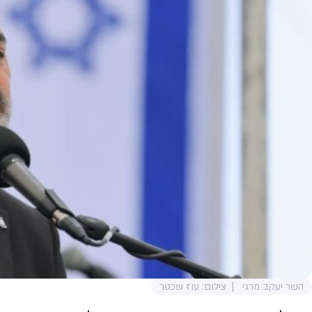
השר יעקב מרגי
צילום: עוז שכטר