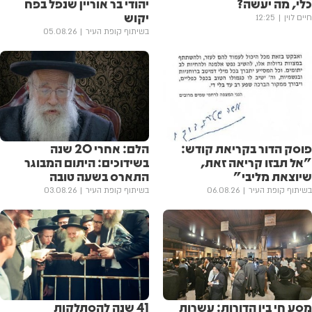
כלי, מה יעשה?
יהודי בר אוריין שנפל בפח
יקוש
חיים לוין
12:25
בשיתוף קופת העיר
05.08.26
פוסק הדור בקריאת קודש:
הלם: אחרי 20 שנה
"אל תבזו קריאה זאת,
בשידוכים: היתום המבוגר
שיוצאת מליבי"
התארס בשעה טובה
בשיתוף קופת העיר
06.08.26
בשיתוף קופת העיר
03.08.26
מסע חי בין הדורות: עשרות
41 שנה להסתלקות