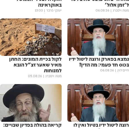
ל'זמן אלול'
באוקראינה
משה ויסברג
06.08.26
יענקי פרבר
13:03
נמצא בפארק ורוצה ליטול ידיו
לקול בכיית המונים: החתן
בכוס חד פעמי: מה הדין?
מאיר שאער זצ"ל הובא
למנוחות
חיים לוין
06.08.26
משה ויסברג
05.08.26
רוצה ליטול ידיו בטיול ואין לו
קריאה בהולה בפדיון שבויים: