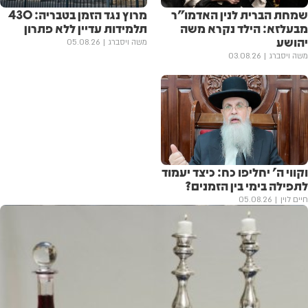
שמחת הברית לנין האדמו"ר
מרוץ נגד הזמן בטבריה: 430
מבעלזא: הילד נקרא משה
תלמידות עדיין ללא פתרון
יהושע
משה ויסברג
05.08.26
משה ויסברג
03.08.26
וקווי ה' יחליפו כח: כיצד יעמוד
לתפילה בימי בין הזמנים?
חיים לוין
05.08.26