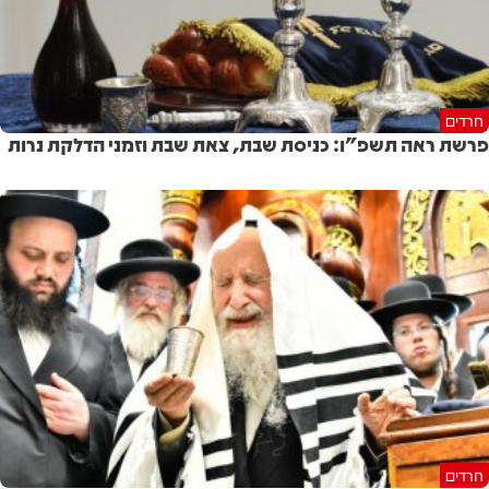
חרדים
פרשת ראה תשפ"ו: כניסת שבת, צאת שבת וזמני הדלקת נרות
חרדים