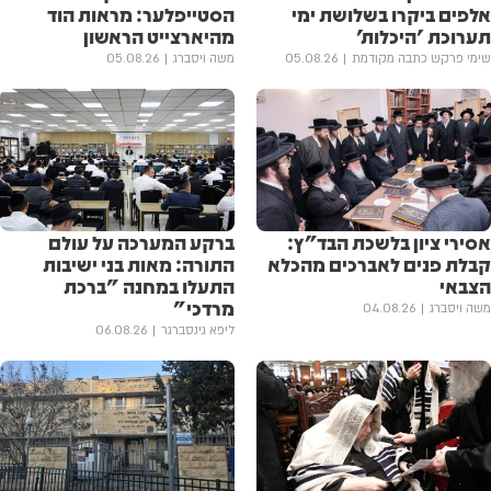
אלפים ביקרו בשלושת ימי
הסטייפלער: מראות הוד
תערוכת 'היכלות'
מהיארצייט הראשון
שימי פרקש כתבה מקודמת
05.08.26
משה ויסברג
05.08.26
אסירי ציון בלשכת הבד"ץ:
ברקע המערכה על עולם
קבלת פנים לאברכים מהכלא
התורה: מאות בני ישיבות
הצבאי
התעלו במחנה "ברכת
מרדכי"
משה ויסברג
04.08.26
ליפא גינסברגר
06.08.26