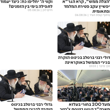
הצלה ממש", קרא הגר"א
וקווי ה' יחליפו כח: כיצד יעמוד
יפשיץ עקב פטירת המלמד
לתפילה בימי בין הזמנים?
פתאומית
חיים לוין
05.08.26
יתוף קופת העיר
06.08.26
ולי רבני ברסלב בכינוס הוקרה
בכירי הממשל באוקראינה
נקי פרבר
13:03
מעל 200 בחורי בעלזא
גדולי רבני ברסלב בכינוס
מארה"ב הגיעו בטיסת צ'רטר
הוקרה לבכירי הממשל