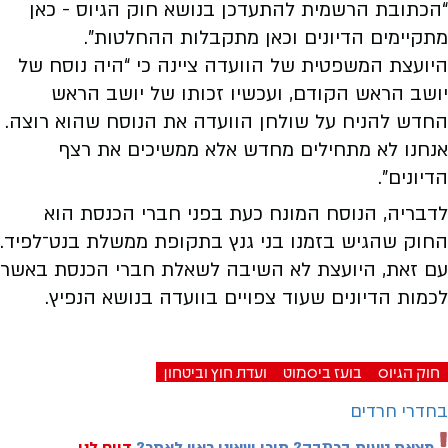
“הכתובת הרשמית להתעדכן בנושא חוק הגיוס - כאן
מתקיימים הדיונים וכאן מתקבלות ההחלטות”.
היועצת המשפטית של הוועדה ציינה כי “היה נוסח של
יושב הראש הקודם, ועכשיו זכותו של יושב הראש
החדש להניח על שולחן הוועדה את הנוסח שהוא רוצה.
אנחנו לא מתחילים מחדש אלא ממשיכים את רצף
הדיונים”.
לדבריה, הנוסח המונח כעת בפני חברי הכנסת הוא
החוק שהגיש בזמנו בני גנץ בתקופת ממשלת בנט־לפיד.
עם זאת, היועצת לא השיבה לשאלת חברי הכנסת באשר
לכמות הדיונים שעוד צפויים בוועדה בנושא הנפיץ.
חוק הגיוס
בועז ביסמוט
ועדת חוץ וביטחון
בחדרי חרדים
מצאת טעות בכתבה? תוכן שאינו ראוי לאתר?
דווח לנו