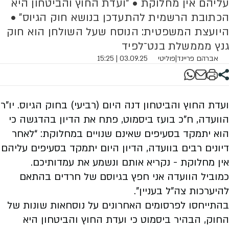
עליהם אין מחלוקת • “ועדת החוץ והביטחון היא
הכתובת הרשמית להתעדכן בנושא חוק הגיוס” •
היועצת המשפטית: הנוסח שעל השולחן הוא חוק
גנץ מממשלת בנט־לפיד
אברהם פריינד
|
פוליטי
03.09.25 | 15:25
ועדת החוץ והביטחון דנה היום (רביעי) בחוק הגיוס. יו”ר
הוועדה, ח”כ בועז ביסמוט, פתח את הדיון בהדגשה כי
הוא יתמקד בסעיפים שאינם שנויים במחלוקת: “לאחר
דיונים רבים בוועדה, הדיון היום יתמקד בסעיפים עליהם
אין מחלוקת - נקריא אותם ונשמע את עמדותיכם.
כמוביל הוועדה אני חפץ בגיוסם של חרדים בהתאם
להיערכות צה”ל בעניין”.
בהתייחסו לפרסומים האחרונים על נוסחאות שונות של
החוק, הבהיר ביסמוט כי ועדת החוץ והביטחון היא