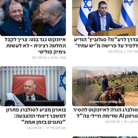
בדרך לרע"מ? סגלוביץ' הודיע
איזנקוט נגד בנט: צריך לקבל
ללפיד על פרישה מ'יש עתיד'
החלטה רצינית - לא לעשות
גימיק פוליטי
אבי וידר
06.08.26
מאיר שלם
05.08.26
סולברג הורה לאיזנקוט להסיר
בוארון מציע לסולברג פתרון
סרטון AI שדימה חיילי צה"ל
למשבר דיווחי ההצבעה:
"נתונים בזמן אמת"
יצחק וייס
06.08.26
אברהם פריינד
06.08.26