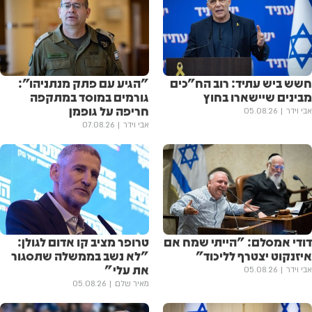
חשש ביש עתיד: רוב הח"כים
"הגיע עם פתק מנתניהו":
מבינים שיישארו בחוץ
גורמים במוסד במתקפה
חריפה על גופמן
אבי וידר
05.08.26
אבי וידר
07.08.26
דודי אמסלם: "הייתי שמח אם
טרופר מציב קו אדום לגולן:
איזנקוט יצטרף לליכוד"
"לא נשב בממשלה שתסגור
את עלי"
אבי וידר
05.08.26
מאיר שלם
05.08.26