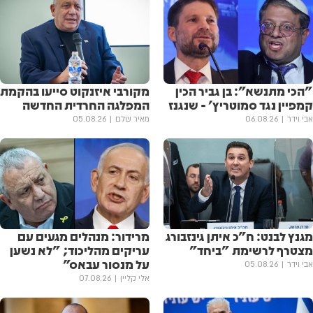
"הכי מתנשא": בן גביר הכין
מקורבי איזנקוט סייעו בהקמת
קמפיין נגד סמוטריץ' - שנגנז
המפלגה החרדית החדשה
אבי וידר
06.08.26
מאיר שלם
05.08.26
מגנץ לבנט: ח"כ איתן גינזבורג
מרידור: מנהלים מגעים עם
מצטרף לרשימת "ביחד"
עריקים מהליכוד; "לא נשען
על מנסור עבאס"
אבי וידר
05.08.26
אלי קליין
07.08.26