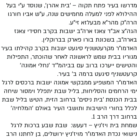
מדרשו בעיר פתח תקוה – 'בית אהרן', שנוסד ע"י בעל
ההילולא לפני למעלה מחמישים שנה, ע"ש אביו חורגו
הרה"ק מהר"א מבעלזא זי"ע.
הגה"צ אב"ד צאנז ארה"ב ישבות בקרב חסידי צאנז
בארה"ב, בשכונת בורו פארק בברוקלין.
האדמו"ר מקרעטשניף סיגעט ישבות בקרב קהילתו בעיר
מגוריו בבית שמש לראשונה לאחר שהוכתר, התפילות
והטישים ייערכו ברוב עם בביהמ"‘ד 'נחלי אמונה'
קרעטשניף סיגעט ברמה ב' בעיר.
האדמו"ר המשפיע ממבקשי אמונה ישבות ברכסים לרגל
ימי הרחמים והסליחות, בליל שבת יתפלל וימסור שיחה
בבית הכנסת 'בית ניסים' ברחוב הזית, הטיש בליל שבת
לכלל בחורי הישיבות ותושבי העיר באולם 'המלחיה'
ברחוב דרך הרב 1.
שמחת בית ויז'ניץ – דעעש: שבת שבע ברכות לרגל
נישואי נכדת האדמו"ר מויז'ניץ ירושלים, בן לחתנו הרב