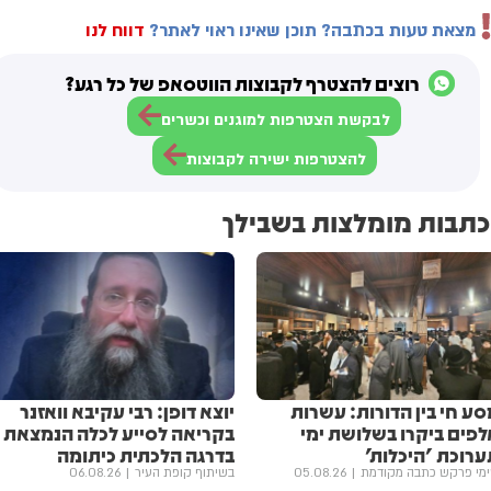
מצאת טעות בכתבה? תוכן שאינו ראוי לאתר?
דווח לנו
רוצים להצטרף לקבוצות הווטסאפ של כל רגע?
לבקשת הצטרפות למוגנים וכשרים
להצטרפות ישירה לקבוצות
כתבות מומלצות בשבילך
ע חי בין הדורות: עשרות
יוצא דופן: רבי עקיבא וואזנר
לפים ביקרו בשלושת ימי
בקריאה לסייע לכלה הנמצאת
ערוכת 'היכלות'
בדרגה הלכתית כיתומה
מי פרקש כתבה מקודמת
05.08.26
בשיתוף קופת העיר
06.08.26