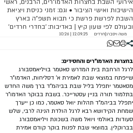
אירועי השבת בחצרות האדמו"רים, הרבנים, ראשי
הישיבות ואישי הציבור • וגם: זמני כניסת ויציאת
השבת לפרשת פרשת כי תבוא תשפ"ה בארץ
ובעולם לפי שעון קיץ | באדיבות: 'בחדרי חרדים'
משה ויסברג
|
חרדים
12.09.25 | 10:26
בחצרות האדמו"רים והחסידים:
לרגל הרחבת בית המדרש סאטמר בויליאמסבורג
שייפתח במוצאי שבת לאמירת א' דסליחות, האדמו"ר
מסאטמר יתפלל בליל שבת בביהמ"ד ברך משה החדש
בתלמוד תורה בניין עסטרייכר. בשבת בבוקר האדמו"ר
יתפלל בביהמ"ד תהלות יואל סאטמר, כמו כן ייערך
שמחת הקידושא רבא לרגל הולדת הנינה לרבי, שלש
סעודות באולמי ויואל משה בשכונת ויליאמסבורג
בברוקלין. במוצאי שבת לפנות בוקר קודם אמירת