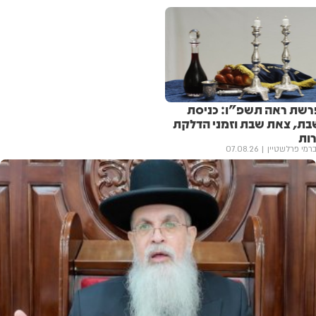
רשת ראה תשפ"ו: כניסת
בת, צאת שבת וזמני הדלקת
רות
רמי פרלשטיין
07.08.26