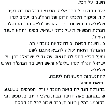
חשבו על הכל.
לצד ניהולו של הרב אליהו מס נציג דגל התורה בעיר
לוד, ופיקוח הלכתי הדוק של הרה"ג רבי יעקב לנדו
שליט"א רב השכונה ורב ההכשר 'גלאט הון', מתנהלת
הגרלת המשאלות של גדולי ישראל, בסימן "תהא השנה
הזאת".
כן. השנה ה
זאת
יכולה להיות טובה יותר.
ההגרלה ה
זאת
יכולה להביא אתכם לשם.
ומעל הכל- התפילה ה
זאת
של גדולי ישראל : רבן של
ישראל הגר"ד לנדו שליט"א וראש הישיבה הגרמ"ה הירש
שליט"א
להתגשמות המשאלות לטובה,
בזאת חנוכה!
בהגרלה הגדולה בזאת חנוכה יוגרלו הפרסים: 50,000
₪ במזומן, פאה חדשה מבית מילכי גרינבוים, נופש זוגי
בסופ"ש במלון כינורות, רכב שכור לכל חג הפסח,