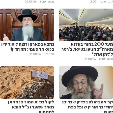
יענקי פרבר
13:03
משה ויסברג
03.08.26
מעל 200 בחורי בעלזא
נמצא בפארק ורוצה ליטול ידיו
מארה"ב הגיעו בטיסת צ'רטר
בכוס חד פעמי: מה הדין?
ל'זמן אלול'
חיים לוין
06.08.26
משה ויסברג
06.08.26
קריאה בהולה בפדיון שבויים:
לקול בכיית המונים: החתן
יהודי בר אוריין שנפל בפח
מאיר שאער זצ"ל הובא
יקוש
למנוחות