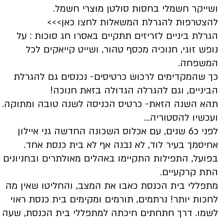
ושייקר חשמלי בחסות סולטן מוצרי חשמל.
להצטרפות להגרלת המשאלות לחצו כאן>>>
הגרלת ביניים לזריזים תתקיים באסרו חג סוכות : על
נופש זוגי, חנוכיה מכסף טהור, ושייט קייאקים לכל
המשפחה.
כך שהמקדימים לרכוש כרטיסים- נכנסים גם להגרלת
הביניים, וגם להגרלה הגדולה בזאת חנוכה!
תהא השנה הזאת- כרטיס הכניסה לשנה טובה ומתוקה.
ועכשיו להסטוריה...
לפני כ6 שנים, עם אכלוס השכונה החדשה גני איילון
אחיסמך בעיר לוד, לא נבנה אף לא בית כנסת אחד.
בפועל, התפילות התקיימו באהלים מאולתרים ובחניונים
התת קרקעיים.
מתפללי בית הכנסת כאבו את המצב, והחליטו שאין מה
לחכות יותר! נרתמים, תורמים ומקימים בית כנסת ראוי
לשמו. דרך חתחתים חיכתה למתפללי בית הכנסת, שעה