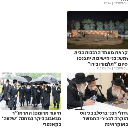
ה ויסברג
12:16
קראת מעמד הרבבות בבית
מש: בני הישיבות יתכנסו
יום "תלמודו בידו"
ה ויסברג
06.08.26
גדולי רבני ברסלב בכינוס
תיעוד מרומם: האדמו"ר
הוקרה לבכירי הממשל
מבאבוב ביקר במחנה 'שלווה'
באוקראינה
בקאנטרי