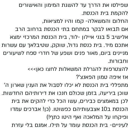
שפילסו את הדרך עד להשגת המימון והאישורים
להקמת בית הכנסת.
החלום והמשאלה- קמו והיו למציאות,
אם תבואו לבקר במתחם בתי הכנסת ברחוב הרב
אלישיב 5 בגני איילון -לוד, בית הכנסת המרכזי ימצא
אתכם מיד. בית כנסת גדול, שוקק, שטיבלאך עם עשרות
מניינים ביום, מאור פנים ושפע של חדרי ספח לשיעורים
וחבורות.
להצטרפות להגרלת המשאלות לחצו כאן>>>
אז איפה טמון הפאנצ'?
מתפללי בית הכנסת לא יכלו לסבול את הענין שארון ה'
שוכן ביריעה, בזמן שכולם חנכו את דירותיהם החדשות.
לכן במאמצים כבירים, עשו הכל כדי להקים את בית
הכנסת ב10 אצבעותיהם כפשוטו. (כן! אברכים עמדו
ופיקחו על המלאכה ואף היטו כתף!)
לעיניים- בית הכנסת עומד על תילו. אמנם בלי עזרת