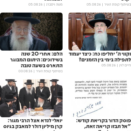
בשיתוף קופת העיר
05.08.26
משה ויסברג
05.08.26
וקווי ה' יחליפו כח: כיצד יעמוד
הלם: אחרי 20 שנה
לתפילה בימי בין הזמנים?
בשידוכים: היתום המבוגר
התארס בשעה טובה
חיים לוין
05.08.26
בשיתוף קופת העיר
03.08.26
פוסק הדור בקריאת קודש:
יואלי לנדא אצל הרבי מגור:
"אל תבזו קריאה זאת,
קרן מיליון דולר למאבק בגיוס