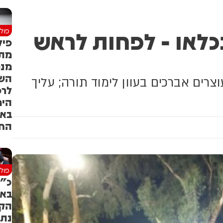
כלאו - לפחות לראש
פולי
פיל
מתר
מנ
הש
רים אברכים בעוון לימוד תורה; עליך
לרס
הימ
בא
החר
פולי
כ"ץ
בא
הקב
נתנ