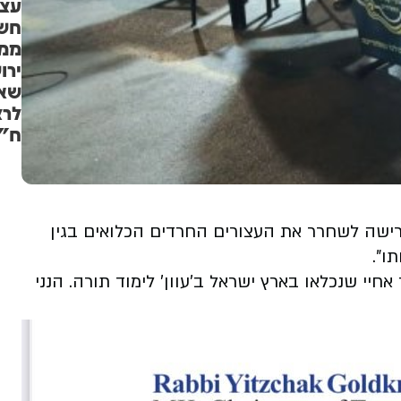
עצ
חשו
ממ
ירו
שאי
לרצ
ח"כ
דרישה לשחרר את העצורים החרדים הכלואים בגין
ו”.
יי שנכלאו בארץ ישראל ב’עוון’ לימוד תורה. הנני