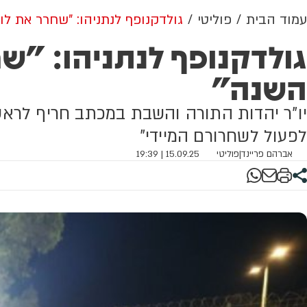
עמוד הבית
פוליטי
גולדקנופף לנתניהו: "שחרר את ל
גולדקנופף לנתניהו: "ש
השנה"
יו"ר יהדות התורה והשבת במכתב חריף לראש 
לפעול לשחרורם המיידי"
אברהם פריינד
|
פוליטי
15.09.25 | 19:39