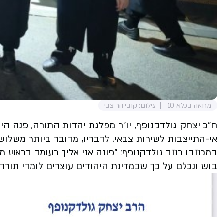
מחאה בכלא 10
צילום: קובי הר צבי
ח”כ יצחק גולדקנופף, יו”ר מפלגת יהדות התורה, פנה ה
אי-התייצבות לשירות צבאי. לדבריו, מדובר ביותר משלוש
במכתבו כתב גולדקנופף: “פונה אני אליך כעומד בראש ממ
בוש ונכלם על כך שבמדינת היהודים עוצרים לומדי תורה