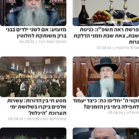
פרשת ראה תשפ"ו: כניסת
מזעזע: אם לשני ילדים בבני
שבת, צאת שבת וזמני הדלקת
ברק משותקת לחלוטין
נרות
בשיתוף קופת העיר
04.08.26
אברמי פרלשטיין
07.08.26
וקווי ה' יחליפו כח: כיצד יעמוד
מסע חי בין הדורות: עשרות
לתפילה בימי בין הזמנים?
אלפים ביקרו בשלושת ימי
תערוכת 'היכלות'
חיים לוין
05.08.26
שימי פרקש כתבה מקודמת
05.08.26