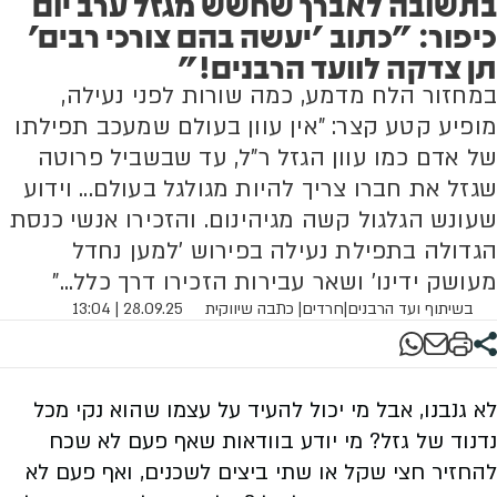
בתשובה לאברך שחשש מגזל ערב יום
כיפור: "כתוב 'יעשה בהם צורכי רבים'
תן צדקה לוועד הרבנים!"
במחזור הלח מדמע, כמה שורות לפני נעילה,
מופיע קטע קצר: "אין עוון בעולם שמעכב תפילתו
של אדם כמו עוון הגזל ר"ל, עד שבשביל פרוטה
שגזל את חברו צריך להיות מגולגל בעולם... וידוע
שעונש הגלגול קשה מגיהינום. והזכירו אנשי כנסת
הגדולה בתפילת נעילה בפירוש 'למען נחדל
מעושק ידינו' ושאר עבירות הזכירו דרך כלל..."
בשיתוף ועד הרבנים
|
חרדים
| כתבה שיווקית
28.09.25 | 13:04
לא גנבנו, אבל מי יכול להעיד על עצמו שהוא נקי מכל
נדנוד של גזל? מי יודע בוודאות שאף פעם לא שכח
להחזיר חצי שקל או שתי ביצים לשכנים, ואף פעם לא