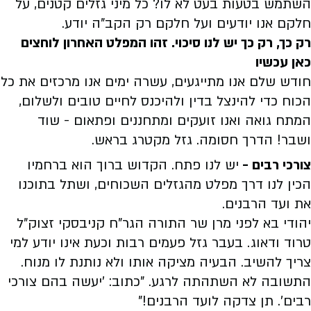
השתמש בטעות בעט לא לו? כל מיני גזלים קטנים, על
חלקם אנו יודעים ועל חלקם רק הקב"ה יודע.
רק כך, רק כך יש לנו סיכוי. זהו המפלט האחרון לוחצים
כאן עכשיו
חודש שלם אנו מתייגעים, עשרה ימים אנו מרכזים את כל
הכוח כדי להינצל בדין ולהיכנס לחיים טובים ולשלום,
המתח גואה ואנו זועקים ומתחננים ופתאום - שוד
ושבר! הדרך חסומה. גזל מקטרג בראש.
צורכי רבים -
יש לנו פתח. הקדוש ברוך הוא ברחמיו
הכין לנו דרך מפלט מהגזלים השכוחים, ושתל בתוכנו
את ועד הרבנים.
יהודי בא לפני מרן שר התורה הגר"ח קניבסקי זצוק"ל
טרוד ודאוג. בעבר גזל פעמים רבות וכעת אינו יודע למי
צריך להשיב. הבעיה מציקה אותו ולא נותנת לו מנוח.
התשובה לא השתהתה לרגע. "כתוב: 'יעשה בהם צורכי
רבים'. תן צדקה לועד הרבנים!"