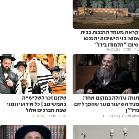
קראת מעמד הרבבות בבית
מש: בני הישיבות יתכנסו
יום "תלמודו בידו"
ה ויסברג
06.08.26
תורה וגדולה במקום אחד:
שלום זכר לשלישייה
מגיד השיעור מגור שהפך ליזם
באמשינוב | כל אירועי וזמני
נדל"ן
שבת מברכים אלול
משה ויסברג
08.08.26
משה ויסברג
07.08.26