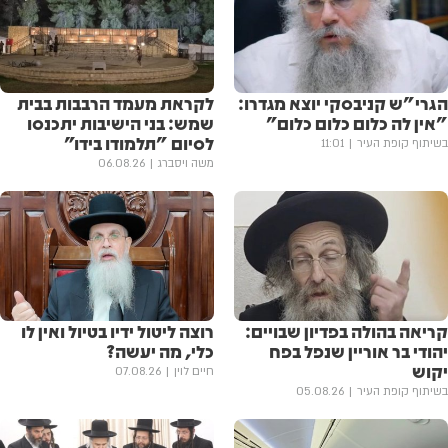
הגרי"ש קניבסקי יוצא מגדרו:
לקראת מעמד הרבבות בבית
"אין לה כלום כלום כלום"
שמש: בני הישיבות יתכנסו
לסיום "תלמודו בידו"
בשיתוף קופת העיר
11:01
משה ויסברג
06.08.26
קריאה בהולה בפדיון שבויים:
רוצה ליטול ידיו בטיול ואין לו
יהודי בר אוריין שנפל בפח
כלי, מה יעשה?
יקוש
חיים לוין
07.08.26
בשיתוף קופת העיר
05.08.26