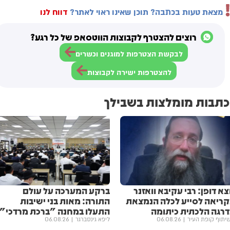
מצאת טעות בכתבה? תוכן שאינו ראוי לאתר?
דווח לנו
רוצים להצטרף לקבוצות הווטסאפ של כל רגע?
לבקשת הצטרפות למוגנים וכשרים
להצטרפות ישירה לקבוצות
כתבות מומלצות בשבילך
צא דופן: רבי עקיבא וואזנר
ברקע המערכה על עולם
קריאה לסייע לכלה הנמצאת
התורה: מאות בני ישיבות
דרגה הלכתית כיתומה
התעלו במחנה "ברכת מרדכי"
יתוף קופת העיר
06.08.26
ליפא גינסברגר
06.08.26