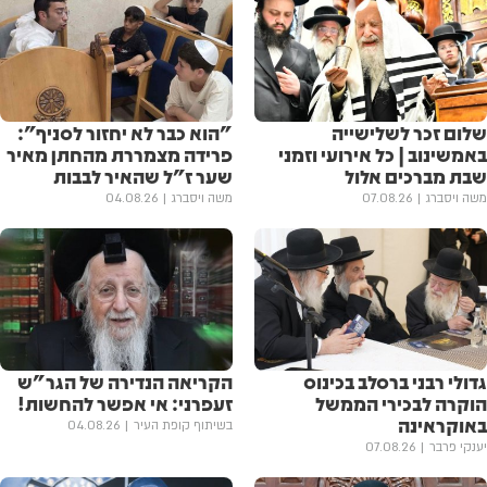
שלום זכר לשלישייה
"הוא כבר לא יחזור לסניף":
באמשינוב | כל אירועי וזמני
פרידה מצמררת מהחתן מאיר
שבת מברכים אלול
שער ז"ל שהאיר לבבות
משה ויסברג
07.08.26
משה ויסברג
04.08.26
גדולי רבני ברסלב בכינוס
הקריאה הנדירה של הגר"ש
הוקרה לבכירי הממשל
זעפרני: אי אפשר להחשות!
באוקראינה
בשיתוף קופת העיר
04.08.26
יענקי פרבר
07.08.26