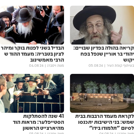
קריאה בהולה בפדיון שבויים:
הבדיל בשני לפנות בוקר ומיהר
יהודי בר אוריין שנפל בפח
לציון בטבריה: מעמד ההוד ש
יקוש
הרבי מאמשינוב
בשיתוף קופת העיר
05.08.26
משה ויסברג
04.08.26
לקראת מעמד הרבבות בבית
41 שנה להסתלקות
שמש: בני הישיבות יתכנסו
הסטייפלער: מראות הוד
לסיום "תלמודו בידו"
מהיארצייט הראשון
משה ויסברג
06.08.26
משה ויסברג
05.08.26