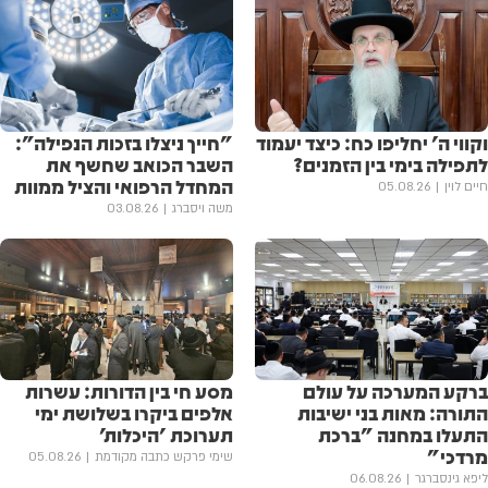
וקווי ה' יחליפו כח: כיצד יעמוד
"חייך ניצלו בזכות הנפילה":
לתפילה בימי בין הזמנים?
השבר הכואב שחשף את
המחדל הרפואי והציל ממוות
חיים לוין
05.08.26
משה ויסברג
03.08.26
ברקע המערכה על עולם
מסע חי בין הדורות: עשרות
התורה: מאות בני ישיבות
אלפים ביקרו בשלושת ימי
התעלו במחנה "ברכת
תערוכת 'היכלות'
מרדכי"
שימי פרקש כתבה מקודמת
05.08.26
ליפא גינסברגר
06.08.26