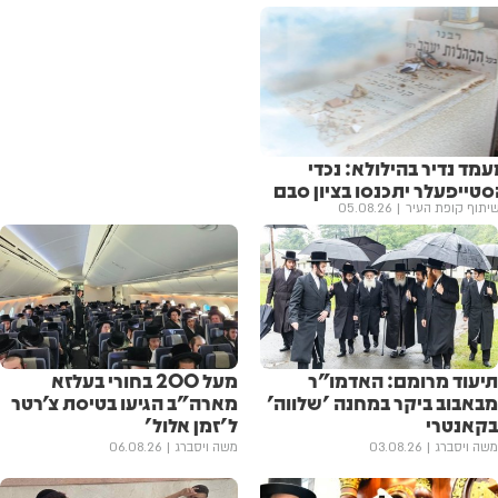
מד נדיר בהילולא: נכדי
סטייפעלר יתכנסו בציון סבם
יתוף קופת העיר
05.08.26
תיעוד מרומם: האדמו"ר
מעל 200 בחורי בעלזא
מבאבוב ביקר במחנה 'שלווה'
מארה"ב הגיעו בטיסת צ'רטר
בקאנטרי
ל'זמן אלול'
משה ויסברג
03.08.26
משה ויסברג
06.08.26