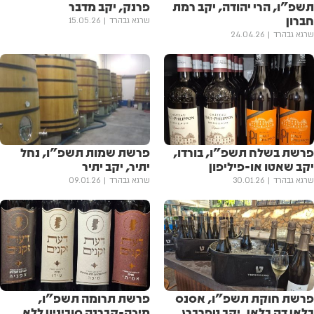
תשפ"ו, הרי יהודה, יקב רמת
פרנק, יקב מדבר
חברון
שרגא גבהרד
15.05.26
שרגא גבהרד
24.04.26
פרשת בשלח תשפ"ו, בורדו,
פרשת שמות תשפ"ו, נחל
יקב שאטו או-פיליפון
יתיר, יקב יתיר
שרגא גבהרד
30.01.26
שרגא גבהרד
09.01.26
פרשת חוקת תשפ"ו, אסנס
פרשת תרומה תשפ"ו,
בלאן דה בלאן, יקב טפרברג.
מיכה-קברנה סוביניון ללא