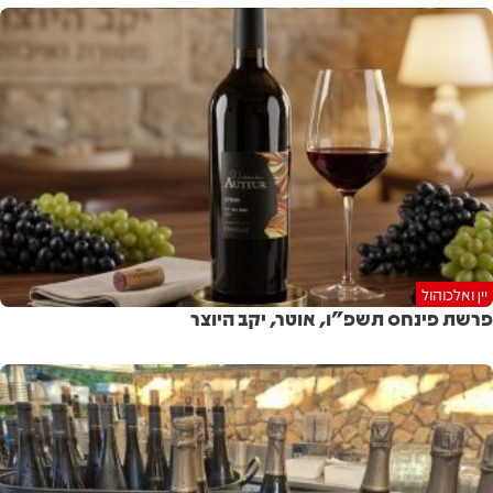
יין ואלכוהול
פרשת פינחס תשפ"ו, אוטר, יקב היוצר