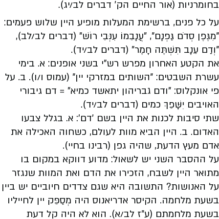
בחומרניות (אור החיים הק' דברים לב/יג).
על כל פנים, ברשימת המעלות מופיע היין שלוש פעמים:
"מִגֶּפֶן סְדֹם גַּפְנָם", "עֲנָבֵמוֹ עִנְּבֵי רוֹשׁ" (דברים לב/לב),
"וְדַם עֵנָב תִּשְׁתֶּה חָמֶר" (דברים לב/יד).
את הקטע האחרון מפרש רש"י בשני אופנים: א. בימי
עשרת השבטים: "השותים במזרקי יין" (עמוס ו/ו). ב. על
פי אונקלוס: "ודם גבריהון יתאשד כמיא" = דם גיבורי
האויבים יִשָּׁפֵךְ כמים (דברים לב/יד).
שתי סיבות לכנות את היין בשם 'דם': א. בגלל צבעו
האדום. ב. היין הביא מוות לעולם, כשחוה האכילה את
אדם מעץ הדעת, שהיה גפן (רבינו בחיי).
על ההסבר השני יש לשאול: מדוע דווקא במקום בו
מתואר היין לשבח, הזכירו את הדם ואת המוות שנגזר
על האנושות? התשובה היא שגם צדדים חיוביים יש ביין
בשעת מלחמה. הקיסר אדריאנוס היה מְסַפֵּק יין לחייליו
בשעת מלחמתם (ע"ז לב/א). הוא לא היה קל דעת