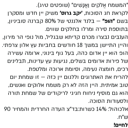
"המשמח אֱלֹקִים וַאֲנָשִׁים" (שופטים ט/יג).
לקראת חג הסוכות,
'יקב גרוס'
משיק יין חדש ומסקרן
בשם
"הופ"
— בלנד אלגנטי של 80% קברנה סוביניון,
בתוספת סירה ומרלו בחלקים שווים.
הענבים נבצרו מכרם קדיתא שבגליל, מול נופי הר מירון,
והיין התיישן במשך 18 חודשים בחביות עץ אלון צרפתי.
הופ הוא יין אדום כהה, בעל גוף בינוני, ארומה עשירה
של פירות אדומים בשלים, נגיעות עץ עדינות, תבלינים
רכים, חומצה נעימה, וסיומת ארוכה ומלטפת.
להריח את האתרוגים וללגום יין כזה — זו שמחת יום
טוב אמיתית. היין הזה לא רק משמח אלוקים ואנשים,
הוא גם מוסיף ניחוח חגיגי לריקודים של שמחת תורה
ולסעודות הסוכה.
אלכוהול: 14% כשרות:בד"צ העדה החרדית והמחיר 90
ש"ח.
לחיים!