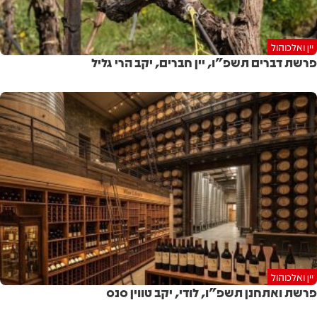
יין ואלכוהול
פרשת דברים תשפ"ו, יין חברים, יקב הרי גליל
יין ואלכוהול
פרשת ואתחנן תשפ"ו, לודי, יקב טווין סנס