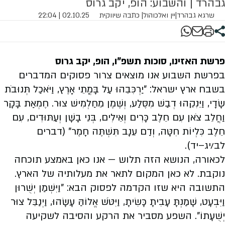
גבהרד | והשבוע: הופ, יקב גרוס
שרגא גבהרד
|
יין ואלכוהול
| כתבה שיווקית
02.10.25 | 22:04
פרשת האזינו, סוכות תשפ"ו, הופ, יקב גרוס
בפרשת השבוע אנו מוצאים צרור פסוקים המדברים
בשבח ארץ ישראל: "יַרְכִּבֵהוּ עַל בָּמֳתֵי אָרֶץ, וַיֹּאכַל תְּנוּבֹת
שָׂדָי, וַיֵּנִקֵהוּ דְבַשׁ מִסֶּלַע, וְשֶׁמֶן מֵחַלְמִישׁ צוּר. חֶמְאַת בָּקָר
וַחֲלֵב צֹאן עִם חֵלֶב כָּרִים וְאֵילִים, בְּנֵי בָשָׁן וְעַתּוּדִים, עִם
חֵלֶב כִּלְיוֹת חִטָּה, וְדַם עֵנָב תִּשְׁתֶּה חָמֶר" (דברים
לב/יג–יד).
לכאורה, הנושא הזה תלוש — אנו כאן באמצע תוכחה
נוקבת. לא כאן המקום לתאר את מעלותיה של הארץ.
התשובה היא שזו הקדמה לפסוק הבא: "וַיִּשְׁמַן יְשֻׁרוּן
וַיִּבְעָט, שָׁמַנְתָּ עָבִיתָ כָּשִׂיתָ, וַיִּטֹּשׁ אֱלוֹהַּ עָשָׂהוּ, וַיְנַבֵּל צוּר
יְשֻׁעָתוֹ". השפע מסביר את הרקע והסיבה לשקיעה