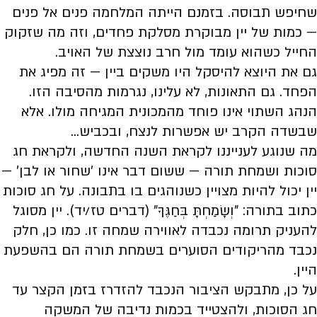
שחיפש תבוסה. בזמנם הייתה המלחמה פנים אל פנים
— כמות של יין מבוקרת מסלקת פחדים, וזה מה שזקוק
החייל כשהוא עומד מול חרב נוצצת של האויב.
גם את היוצא להיסקל היו משקים ביין — זה מפיג את
הפחד. גם התאונות, לא עלינו, נגרמות מהסיבה הזו.
הנהג השתוי אינו פוחד מהמכונית המגיחה מולו. אלא
שבשדה הקרב יש אפשרות לנצח, ובכביש...
מה שנוגע לענייננו לקראת השנה החדשה, ולקראת חג
סוכות ושמחת תורה — ששום דבר אינו 'שחור או לבן' —
יין יכול להיות מצויין כשנוהגים בו בתבונה. על חג סוכות
כתוב בתורה: "וְשָׂמַחְתָּ בְּחַגֶּךָ" (דברים טז/יד). יין מסוגל
להעניק תרומה נכבדה לאווירה שמחה זו. כמו כן, חלק
נכבד מהריקודים הסוערים בשמחת תורה הם בהשפעת
היין.
על כן, מתבקש הציבור הנכבד להזדרז בזמן הקצר עד
חג הסוכות, ולהצטייד בכמות נדיבה של המשקה