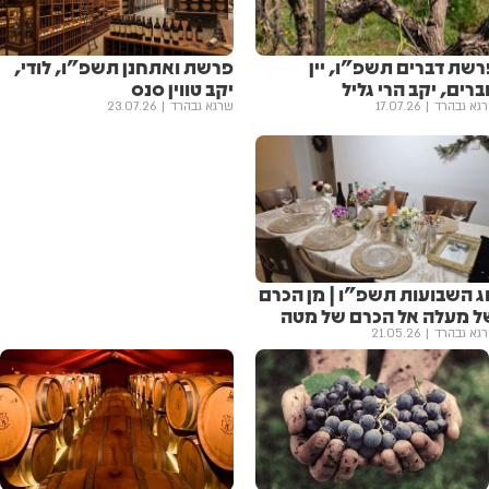
רשת דברים תשפ"ו, יין
פרשת ואתחנן תשפ"ו, לודי,
רים, יקב הרי גליל
יקב טווין סנס
גא גבהרד
17.07.26
שרגא גבהרד
23.07.26
ג השבועות תשפ"ו | מן הכרם
ל מעלה אל הכרם של מטה
גא גבהרד
21.05.26