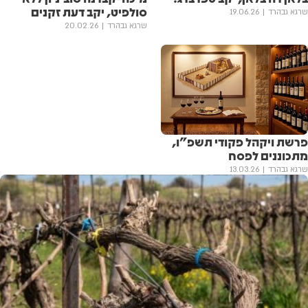
סולפיט, יקב דעת זקנים
שרגא גבהרד
19.06.26
שרגא גבהרד
20.02.26
פרשת ויקהל פקודי תשפ"ו,
מתכוננים לפסח
שרגא גבהרד
13.03.26