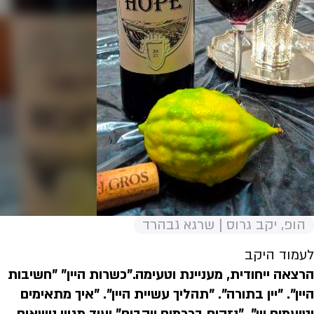
הופ, יקב גרוס | שרגא גבהרד
לעמוד היקב
הרצאה ייחודית, מעניינת וטעימה."כשרות היין" "חשיבות
היין". "יין בתורה". "תהליך עשיית היין". "איך מתאימים
וטועמים יין". "נזקים בכרמים ויקבים" ועוד מגוון נושאים