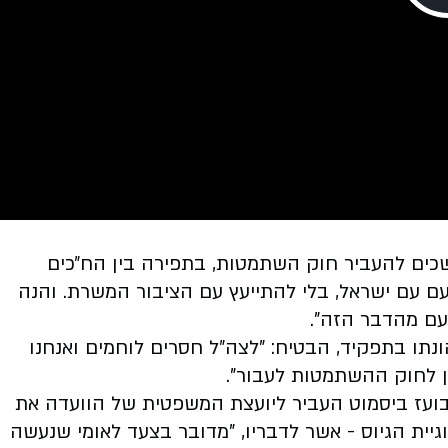
 הלאומי ל-7.10 היא מנסה במחשכים להעביר חוק השתמטות, בתפירה בין הח״כים
 עם עם ישראל, בלי להתייעץ עם הציבור המשרת. והנה
העם מהדבר הזה".
ו בתפקיד, הבטיח: "לצה״ל חסרים לוחמים ואנחנו
תן לחוק ההשתמטות לעבור".
כ בועז ביסמוט העביר ליועצת המשפטית של הוועדה את
ת הגיוס - אשר לדבריו, "מדובר בצעד לאומי שנעשה