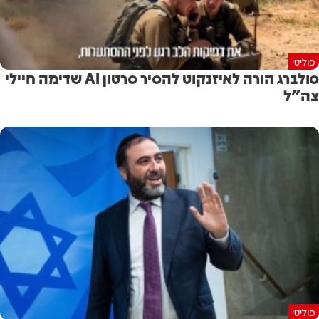
פוליטי
סולברג הורה לאיזנקוט להסיר סרטון AI שדימה חיילי
צה"ל
פוליטי