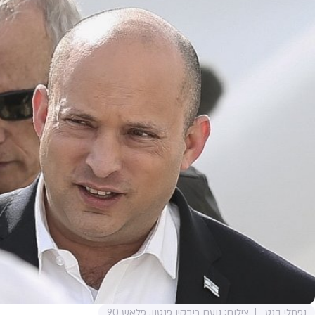
נפתלי בנט
צילום: נועם ריבקין פנטון, פלאש 90