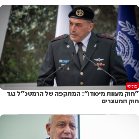
פוליטי
"חוק מעוות מיסודו": המתקפה של הרמטכ"ל נגד
חוק המעצרים