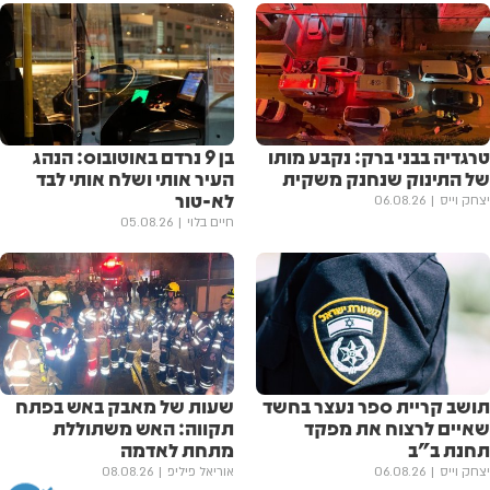
טרגדיה בבני ברק: נקבע מותו
בן 9 נרדם באוטובוס: הנהג
של התינוק שנחנק משקית
העיר אותי ושלח אותי לבד
לא-טור
יצחק וייס
06.08.26
חיים בלוי
05.08.26
תושב קריית ספר נעצר בחשד
שעות של מאבק באש בפתח
שאיים לרצוח את מפקד
תקווה: האש משתוללת
תחנת ב"ב
מתחת לאדמה
יצחק וייס
06.08.26
אוריאל פיליפ
08.08.26