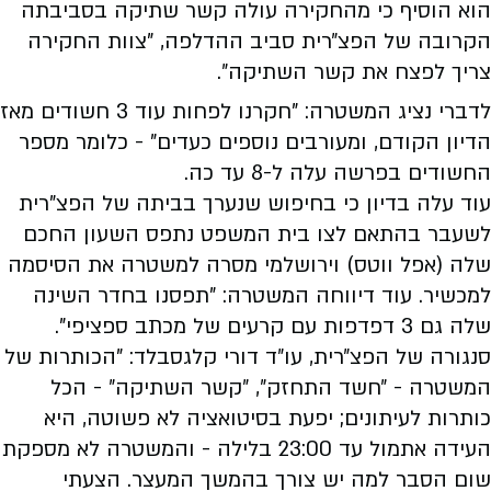
הוא הוסיף כי מהחקירה עולה קשר שתיקה בסביבתה
הקרובה של הפצ״רית סביב ההדלפה, "צוות החקירה
צריך לפצח את קשר השתיקה״.
לדברי נציג המשטרה: "חקרנו לפחות עוד 3 חשודים מאז
הדיון הקודם, ומעורבים נוספים כעדים" - כלומר מספר
החשודים בפרשה עלה ל-8 עד כה.
עוד עלה בדיון כי בחיפוש שנערך בביתה של הפצ"רית
לשעבר בהתאם לצו בית המשפט נתפס השעון החכם
שלה (אפל ווטס) וירושלמי מסרה למשטרה את הסיסמה
למכשיר. עוד דיווחה המשטרה: "תפסנו בחדר השינה
שלה גם 3 דפדפות עם קרעים של מכתב ספציפי".
סנגורה של הפצ״רית, עו״ד דורי קלגסבלד: "הכותרות של
המשטרה - ״חשד התחזק״, ״קשר השתיקה״ - הכל
כותרות לעיתונים; יפעת בסיטואציה לא פשוטה, היא
העידה אתמול עד 23:00 בלילה - והמשטרה לא מספקת
שום הסבר למה יש צורך בהמשך המעצר. הצעתי