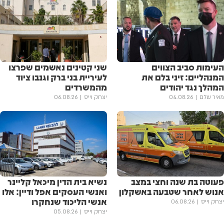
העימות סביב הצווים
שני קטינים נאשמים שפרצו
המנהליים: זיני בלם את
לעיריית בני ברק וגנבו ציוד
המהלך נגד יהודים
מהמשרדים
מאיר שלם
04.08.26
יצחק וייס
06.08.26
פעוטה בת שנה וחצי במצב
נשיא בית הדין מיכאל קליינר
אנוש לאחר שטבעה באשקלון
ואנשי העסקים אפל ודיין: אלו
אנשי הליכוד שנחקרו
יצחק וייס
06.08.26
יצחק וייס
05.08.26