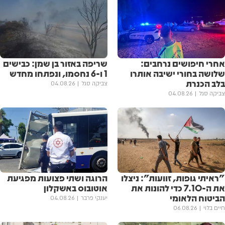
אחרי חיפושים נרחבים:
שריפה באזור בן שמן: כבישים
שלושה בחורי ישיבה אותרו
1 ו-6 נחסמו, ונפתחו מחדש
בלב הכנרת
צביקה סגל
04.08.26
צביקה סגל
04.08.26
"ראיתי גופות, זוועות": ניצלו
הרוגה ושתי פצועות מפגיעת
את ה-7.10 כדי להונות את
אוטובוס באשקלון
הביטוח הלאומי
יענקי פרבר
04.08.26
חיים בלוי
06.08.26