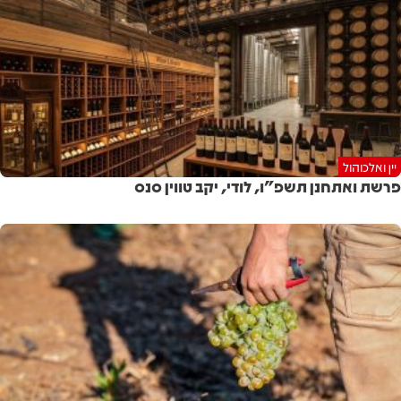
יין ואלכוהול
פרשת ואתחנן תשפ"ו, לודי, יקב טווין סנס