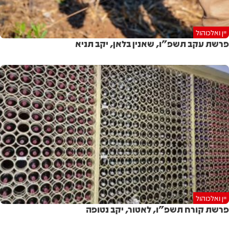
יין ואלכוהול
פרשת עקב תשפ"ו, שאנין בלאן, יקב תניא
יין ואלכוהול
פרשת קורח תשפ"ו, לאטור, יקב נטופה