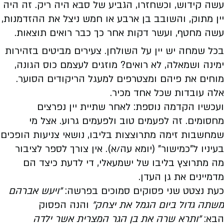
עשה קידוש, וכשחזרו, הגביע של סבא היה ריק. זה היה
יין מתוק, והשובב בן ארבע או חמש ניצל את ההזדמנות,
עשה מחטף, ועשר דקות אחר כך כבר רואים תוצאות.
בכל שמחה יש יין על השולחן. צעירים מביטים בזהירות
ימינה ושמאלה, לא רואים? מוזגים לעצמם כוס הגונה,
מוחים את פיהם ומצטרפים למעגל הריקודים הסוער.
אלה עובדות שכל אחד מכיר.
ועכשיו הקדמה נוספת: לאחר שתיית יין נפרצים
מחסומים. זה לפעמים טוב ולפעמים גרוע. אצל מי
שמחשבות זימה מתרוצצות בליבו, נושאי צניעות הופכים
בעיניו ל"כמישור" (יומא עה/א). אין צורך לספר לציבור
מה מתרוצץ בליבו של ישמעאלי, די לדעת כיצד הם
מדמיינים את גן העדן.
כעת נצטט שני פסוקים סמוכים בפרשה:
"ויעש אברהם
משתה גדול ביום הגמל את יצחק"
והנה הפסוק
הבא:
"ותרא שרה את בן הגר המצרית אשר ילדה