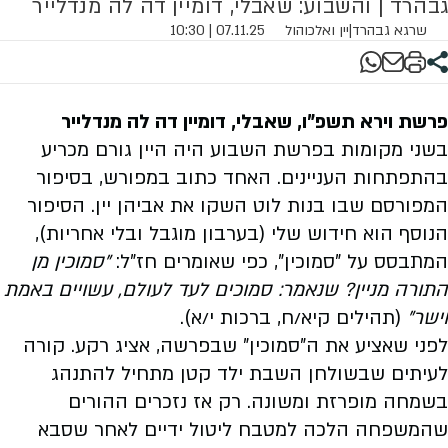
גבהרד | והשבוע: שאבלי, דומיין דה לה מנדלייר
שרגא גבהרד
|
יין ואלכוהול
07.11.25 | 10:30
פרשת וירא תשפ"ו, שאבלי, דומיין דה לה מנדלייר
בשני מקומות בפרשת השבוע היה היין גורם מכריע
בהתפתחות העניינים. האחד כתוב במפורש, בסיפור
המפורסם שבו בנות לוט השקו את אביהן יין. הסיפור
הנוסף הוא חידוש שלי (בערבון מוגבל ובלי אחריות),
המתבסס על "סמוכין", כפי שאומרים חז"ל:
"סמוכין מן
התורה מניין? שנאמר: סמוכים לעד לעולם, עשויים באמת
וישר"
(תהילים קיא/ח, ברכות י/א).
לפני שאציע את ה"סמוכין" שבפרשה, אציג רקע. קורה
לעיתים שבשולחן השבת ילד קטן מתחיל להתנהג
בשמחה מופרזת ומשונה. רק אז נזכרים ההורים
שהמשפחה הלכה למטבח ליטול ידיים לאחר שסבא