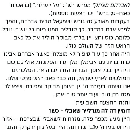
לאברהם מצחק"
מפרש רש"י: "גילוי עריות" (בראשית
כא:ח–ט; ברש"י יש הצעות נוספות).
בעקבות מאורע זה גורש ישמעאל מבית אברהם, והפך
לפרא אדם במדבר. כך סובלים ממנו כיום כל יושבי תבל.
כלומר, כוס וחצי יין בלתי מבוקר הוליד את כל כאב
הראש הזה של העולם כולו.
היה אחר כך עוד סיפור לא מוצלח, כאשר אברהם אבינו
כרת ברית עם אבימלך מלך גרר הפלשתי. אולי גם שם
היה יין. בכל אופן, הברית הזו חיברה את הפלשתים
הפולשים לארץ ישראל, וזה כבר כאב ראש פרטי שלנו.
אנו נשתה בעזרת ה' יין באופן מבוקר ומפוכח, וייצא לנו
מזה רק טוב, ועוד יותר טוב. אמן.
והנה ההצעה השבועית
דומיין דה לה מנדלייר שאבלי - כשר
היין מגיע מכפר פלה, מזרחית לשאבלי שבצרפת – אזור
הידוע בגידול ענבי שרדונה. היין בעל גוון ירקרק-זהוב