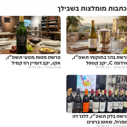
כתבות מומלצות בשבילך
רשת בהר בחוקותי תשפ"ו,
פרשת מטות מסעי תשפ"ו,
ונה C, יקב קסטל
אקו, יקב דומיין רוז קמיל
גא גבהרד
07.05.26
שרגא גבהרד
10.07.26
רשת בלק תשפ"ו, ללנד דה
מרול, שאטו ברטינו
גא גבהרד
26.06.26