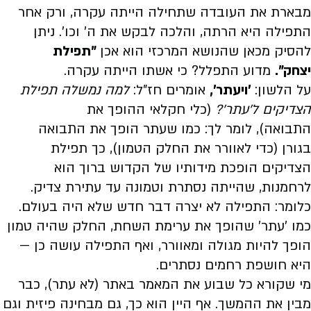
מבארת את העובדה שתחילה הייתה עקרה, ורק אחר
התפילה היא הרתה, והלכה לבקש את ה' וכו'. ניתן
להסיק מכאן שהנושא המרכזי הוא אכן
"תפילת
יצחק".
מדוע התפלל? כי אשתו הייתה עקרה.
על הלשון:
'ויעתר',
אומרים חז"ל:
למה נמשלה תפילת
הצדיקים ל'עתר'?
(כלי חקלאי ההופך את
התבואה), לומר לך: כמו שעתר הופך את התבואה
בגורן (כדי לאוורר את החלק הטמון), כך תפילת
הצדיקים הופכת מידותיו של הקדוש ברוך הוא
לרחמנות, שהייתה נסתרת וטמונה עד עתירת צדיק.
כלומר: התפילה לא יצרה דבר חדש שלא היה בעולם.
כמו 'עתר' שהופך את ערימת השחת, החלק שהיה טמון
הופך להיות מגולה ומאוורר, ואף התפילה עושה כן —
היא חושפת רחמים נסתרים.
מי שקורא כל שבוע את המאמר באתר (לא עתר), כבר
מבין את ההמשך. אף היין הוא כך, גם מבחינה פיזית וגם