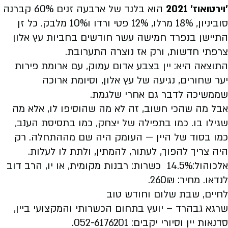
'וירטואוז' 2021
הוא בלנד של ארבעה זנים 60% קברנה
סוביניון, 18% מרלו, 12% פטי ורדו ו10% מלבק. כל זן
התיישן בנפרד חמישה עשר חודשים בחביות עץ אלון
צרפתי חדשות, ורק אז נוצרה התערובת.
התוצאה היא: יין בצבע אדום עמוק, עם ארומת פירות
יער שחורים, נגיעה של עץ אלון, וסיומת ארוכה
שממשיכה לדבר גם אחרי שלגמת.
אבל מה שהכי חשוב, זה לא מה שהוסיפו לו, אלא מה
שגילו בו. כמו בתפילה של יצחק, כמו בתסיסת הענב,
כמו בסוד של היין — העומק היה שם מההתחלה. רק
היה צריך להפוך, לעתור, להמתין, ולתת לו לעלות.
אלכוהול:14.5% כשרות: רבנות מקומית, או יו, הרב דוב
לנדאו. מחיר: 260₪.
לחיים, שבת שלום וחודש טוב
שרגא גבהרד – יועץ בתחום הכשרותי והמקצועי ביין,
סדנאות יין וסיורי יקבים: 052-6176201
.