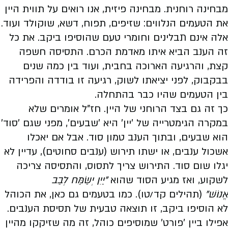
מבחינה רוחנית. מבחינה פיזית, אנו רואים על תווית היין
את הטעמים הנלווים: שזיפים, תפוח, דשא, שוקולד ועוד.
אלה אינם תבלינים וחומרי טעם שהוסיפו ביקב. את כל
זה הענב הביא איתו מאדמת הכרם. התסיסה חשפה
קצת, והרגיעה הארוכה בחבית, ועוד בין כמה שנים
בבקבוק, לפני יציאתו לשוק, רגיעה זו בודדה והפרידה
בין הטעמים שהיו כבר בהתחלה.
כך זה גם בצד הרוחני של היין. חז"ל אומרים שלא
במקרה הגימטרייה של 'יין' היא 'שבעים', מפני שגם 'סוד'
הוא שבעים, ובתוך הענב טמון סוד. אבל אם יאכלו
אשכול ענבים, או ישתו תירוש (ענבים סחוטים), עדיין לא
יגלו שום סוד. התירוש צריך לתסוס, והתסיסה צריכה
לשקוע, ואז מגיע הסוד שהוא
"יַיִן יְשַׂמַּח לְבַב
אֱנוֹשׁ"
(תהילים קד/טו). כמו בטעמים גם כאן, את הכוהל
לא הוסיפו ביקב, זו תוצאה טבעית של תסיסת הענבים.
אפילו ביין 'פורט' שמוסיפים כוהל, זה מה שזיקקו מהיין