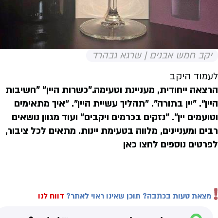
יקב חמש אבנים | שרגא גבהרד
לעמוד היקב
הרצאה ייחודית, מעניינת וטעימה."כשרות היין" "חשיבות
היין". "יין בתורה". "תהליך עשיית היין". "איך מתאימים
וטועמים יין". "נזקים בכרמים ויקבים" ועוד מגוון נושאים
רבים ומעניינים, מלווה בטעימת יינות. מתאים לכל ציבור,
לפרטים נוספים לחצו כאן
מצאת טעות בכתבה? תוכן שאינו ראוי לאתר?
דווח לנו