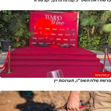
יין ואלכוהול
פרשת שלח תשפ"ו, תערוכות יין