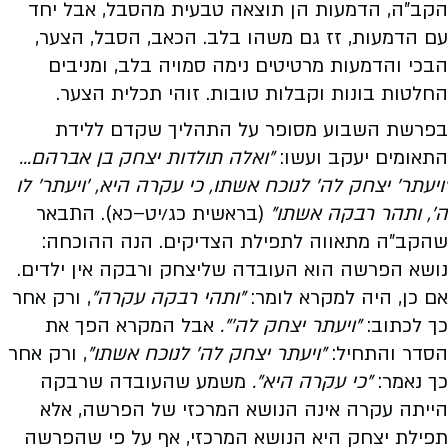
הקב"ה, הדמעות הן תוצאה טבעית מהסבל, אבל יחד
עם הדמעות, זז גם משהו בלב. הכאב, הסבל, הצער,
הבכי והדמעות מרטיטים נימה סמויה בלב, ומניבים
החלטות בונות וקבלות טובות. זוהי תכלית הצער.
בפרשת השבוע מסופר על התהליך שקדם ללידת
התאומים יעקב ועשו:
"ואלה תולדות יצחק בן אברהם...
'ויעתר' יצחק לה' לנוכח אשתו, כי עקרה היא, 'ויעתר' לו
ה', ותהר רבקה אשתו"
(בראשית כג/יט–כא). התבאר
שהקב"ה מתאווה לתפילת הצדיקים. הנה ההוכחה:
נושא הפרשה הוא העובדה שליצחק ורבקה אין ילדים.
אם כן, היה למקרא לומר:
"ותהי רבקה עקרה"
, ורק אחר
כך לכתוב:
"ויעתר יצחק לה'".
אבל המקרא הפך את
הסדר והתחיל:
"ויעתר יצחק לה' לנוכח אשתו"
, ורק אחר
כך נאמר:
"כי עקרה היא".
משמע שהעובדה שרבקה
הייתה עקרה אינה הנושא המרכזי של הפרשה, אלא
תפילת יצחק היא הנושא המרכזי, אף על פי שהפרשה