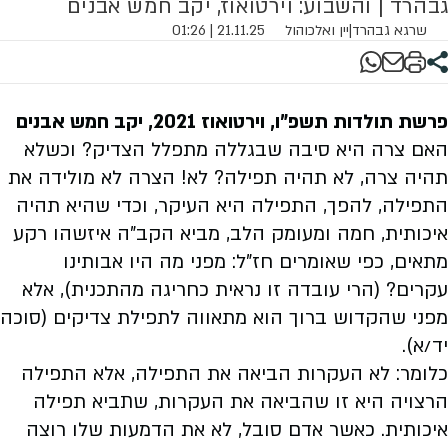
גבהרד | והשבוע: וירטואוז, יקב חמש אבנים
שרגא גבהרד
|
יין ואלכוהול
21.11.25 | 01:26
פרשת תולדות תשפ"ו, וירטואוז 2021, יקב חמש אבנים
האם צרה היא סיבה שבגללה מתפלל הצדיק? וכשלא
תהיה צרה, לא תהיה תפילה? לא! הצרה לא מולידה את
התפילה, להפך, התפילה היא העיקר, וכדי שהיא תהיה
איכותית, חמה ומעומק הלב, מביא הקב"ה איזשהו רקע
מתאים, כפי שאומרים חז"ל: מפני מה היו אבותינו
עקרים? (הרי עובדה זו נראית כחריגה מהתכנית), אלא
מפני שהקדוש ברוך הוא מתאווה לתפילת צדיקים (סוכה
יד/א).
כלומר: לא העקרות הביאה את התפילה, אלא התפילה
הרצויה היא זו שהביאה את העקרות, שתביא תפילה
איכותית. כאשר אדם סובל, לא את הדמעות שלו רוצה