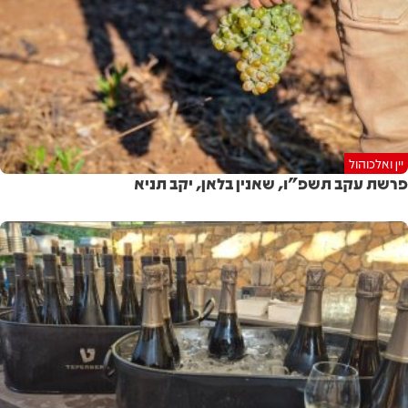
יין ואלכוהול
פרשת עקב תשפ"ו, שאנין בלאן, יקב תניא