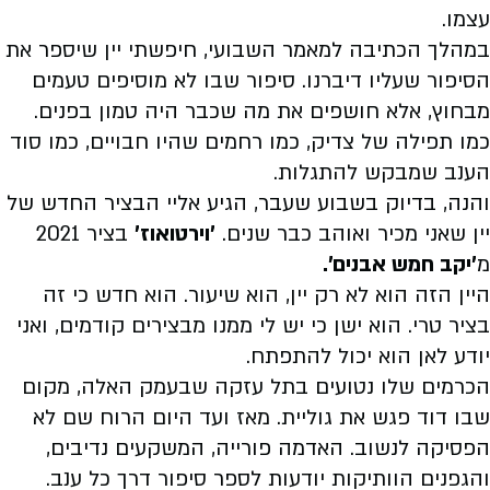
עצמו.
במהלך הכתיבה למאמר השבועי, חיפשתי יין שיספר את
הסיפור שעליו דיברנו. סיפור שבו לא מוסיפים טעמים
מבחוץ, אלא חושפים את מה שכבר היה טמון בפנים.
כמו תפילה של צדיק, כמו רחמים שהיו חבויים, כמו סוד
הענב שמבקש להתגלות.
והנה, בדיוק בשבוע שעבר, הגיע אליי הבציר החדש של
יין שאני מכיר ואוהב כבר שנים.
'וירטואוז'
בציר 2021
מ
'יקב חמש אבנים'.
היין הזה הוא לא רק יין, הוא שיעור. הוא חדש כי זה
בציר טרי. הוא ישן כי יש לי ממנו מבצירים קודמים, ואני
יודע לאן הוא יכול להתפתח.
הכרמים שלו נטועים בתל עזקה שבעמק האלה, מקום
שבו דוד פגש את גוליית. מאז ועד היום הרוח שם לא
הפסיקה לנשוב. האדמה פורייה, המשקעים נדיבים,
והגפנים הוותיקות יודעות לספר סיפור דרך כל ענב.