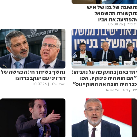
תשובה של בנו של איש
תקשורת מהשמאל
הפתיעה את אביו
יל טירן
06.08.26
יתד נאמן במתקפה על נתניהו:
נחשף בשידור חי: הפגישה של
״אם הוא היה פינוקיו, אפו
דוד זיני עם יעקב ברדוגו
כבר היה חוצה את האוקיינוס״
מאיר שלם
10.07.26
יצחק וייס
16.06.26