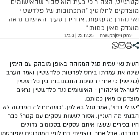
קטרגייט, הצהיר כי כעת הוא סבור שהאישומים
מוצדקים לחלוטין: "התכתובות של פלדשטיין
ואיינהורן מזעזעות, אחריהן סעיף האישום נראה
מוצדק מאין כמותו"
יצחק וייס
|
תקשורת
23.12.25 | 17:53
העיתונאי עמית סגל המזוהה באופן מובהק עם הימין,
שינה את עמדתו ביחס לפרשות פלדשטיין ואמר הערב
(שלישי) כי אחרי חשיפת התכתובות בין פלדשטיין
לישראל איינהורן - האישומים נגד פלדשטיין נראים
מוצדקים מאין כמותם.
"יש לי וידוי", אמר סגל באולפן. "כשהתחילה הפרשה לא
הבנתי מה העניין. אסור לעשות עסקים עם קטר? כבר
היו בכירים שעשו איתם עסקים בסכומים גדולים
בהרבה. אבל אחרי שצפיתי בחילופי המסרונים שפורסמו