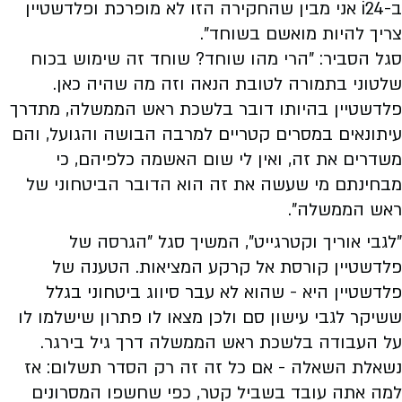
ב-i24 אני מבין שהחקירה הזו לא מופרכת ופלדשטיין
צריך להיות מואשם בשוחד".
סגל הסביר: "הרי מהו שוחד? שוחד זה שימוש בכוח
שלטוני בתמורה לטובת הנאה וזה מה שהיה כאן.
פלדשטיין בהיותו דובר בלשכת ראש הממשלה, מתדרך
עיתונאים במסרים קטריים למרבה הבושה והגועל, והם
משדרים את זה, ואין לי שום האשמה כלפיהם, כי
מבחינתם מי שעשה את זה הוא הדובר הביטחוני של
ראש הממשלה".
"לגבי אוריך וקטרגייט", המשיך סגל "הגרסה של
פלדשטיין קורסת אל קרקע המציאות. הטענה של
פלדשטיין היא - שהוא לא עבר סיווג ביטחוני בגלל
ששיקר לגבי עישון סם ולכן מצאו לו פתרון שישלמו לו
על העבודה בלשכת ראש הממשלה דרך גיל בירגר.
נשאלת השאלה - אם כל זה זה רק הסדר תשלום: אז
למה אתה עובד בשביל קטר, כפי שחשפו המסרונים