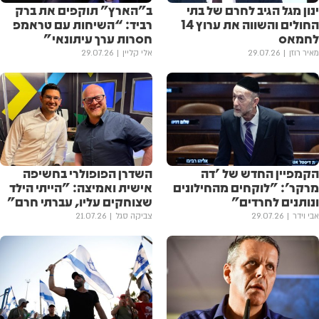
ינון מגל הגיב לחרם של בתי
ב”הארץ” תוקפים את ברק
החולים והשווה את ערוץ 14
רביד: “השיחות עם טראמפ
לחמאס
חסרות ערך עיתונאי”
מאיר רוזן
29.07.26
אלי קליין
29.07.26
הקמפיין החדש של 'דה
השדרן הפופולרי בחשיפה
מרקר': "לוקחים מהחילונים
אישית ואמיצה: "הייתי הילד
ונותנים לחרדים"
שצוחקים עליו, עברתי חרם"
אבי וידר
29.07.26
צביקה סגל
21.07.26