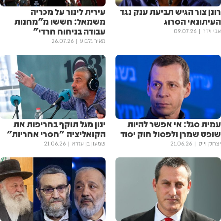
רונן צור הגיש תביעת ענק נגד
עירית לינור על מכריה
העיתונאי הסרוג
משמאל: חששו מ״מחנות
עבודה בניחוח חרדי״
אבי וידר
09.07.26
מאיר גלבוע
26.07.26
עמית סגל: אי אפשר להיות
ינון מגל תוקף בחריפות את
שופט שמרן ולפסול חוק יסוד
הקואליציה "חסרי אחריות"
יצחק וייס
21.06.26
שמעון בן עזרא
21.06.26