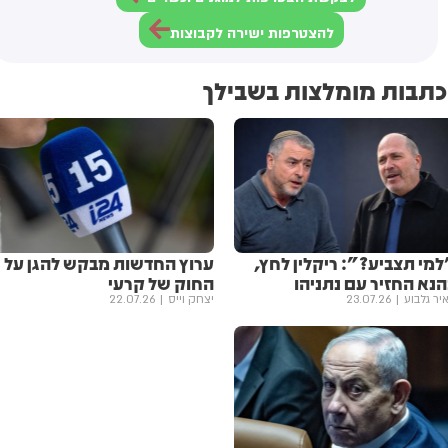
להצטרפות ישירה לקבוצות
כתבות מומלצות בשבילך
למי תצביע?": ריקלין לחץ,
ערוץ החדשות מבקש להגן על
הנא החזיר עם נתניהו
החוק של קרעי
יר גלבוע
23.07.26
יצחק וייס
22.07.26