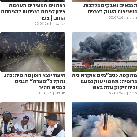
הכבאים נאבקים בלהבות
רפתנים מפעילים מערכות
בשריפות הענק בצרפת
צינון לפרות ברפתות להפחתת
החום | צפו
חני לוין
30.07.26
אלי קליין
03.08.26
מתקפת כטב"מים אוקראינית
תיעוד יוצא דופן מרוסיה: נהג
ברוסיה: מחסני ענק נפגעו
נתקל ב"סערת" חגבים
ובית זיקוק עלה באש
בכביש מהיר
חני לוין
29.07.26
חני לוין
30.07.26