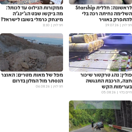
לראשונה: חללית Starship
ממקורות הנילוס עד לכותל:
השלימה נחיתה רכה בלי
מה ביקשו שבט הג'ינג'ה
להתפרק באוויר
מיצחק כרמלי בשובו לישראל?
חני לוין
29.07.26
חני לוין
11:10
פולין: נהג טרקטור שיכור
מפל של מאות מטרים: האוצר
חצה, הרכבת התנגשה
הנסתר מול המלון בדרום
בערימות הקש
חני לוין
06.08.26
חיים בלוי
05.08.26