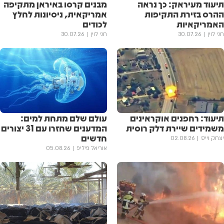
תיעוד מעיראק: כך נראה
מבנים קרסו באיראן מתקיפה
ההרס בזירת התקיפות
אמריקאית, ניסיונות לחלץ
האמריקאיות
לכודים
חני לוין
30.07.26
חני לוין
30.07.26
תיעוד: רחפנים אוקראינים
עולם שלם מתחת למים:
משמידים שיירת דלק רוסית
המדענים שחזרו עם 31 יצורים
חדשים
יצחק וייס
02.08.26
אוריאל פיליפ
05.08.26