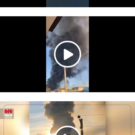
Video
Play
Video