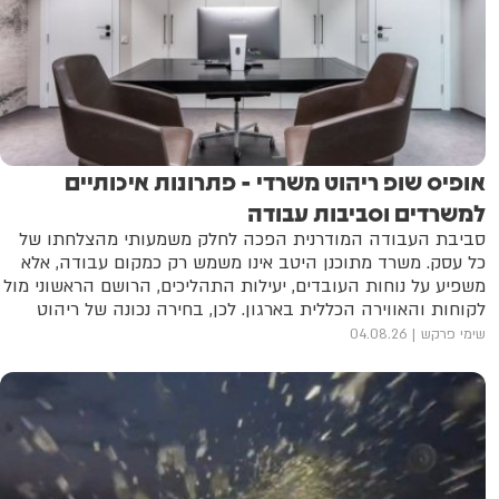
אופיס שופ ריהוט משרדי - פתרונות איכותיים
למשרדים וסביבות עבודה
סביבת העבודה המודרנית הפכה לחלק משמעותי מהצלחתו של
כל עסק. משרד מתוכנן היטב אינו משמש רק כמקום עבודה, אלא
משפיע על נוחות העובדים, יעילות התהליכים, הרושם הראשוני מול
לקוחות והאווירה הכללית בארגון. לכן, בחירה נכונה של ריהוט
משרדי איכותי היא החלטה חשובה המשפיעה על התפקוד
שימי פרקש
04.08.26
היומיומי ועל המראה המקצועי של העסק.