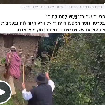
ביתם של השבט המבודד
צילום: צילום מסך יצחק כרמלי
פרשת שמות: "וַיַּעַשׂ לָהֶם בָּתִּים"
בסרטון נוסף ממסעו הייחודי אל ארץ הגורילות ובעקבו
את עולמם של שבטים נידחים הרחק מעין אדם.
Play