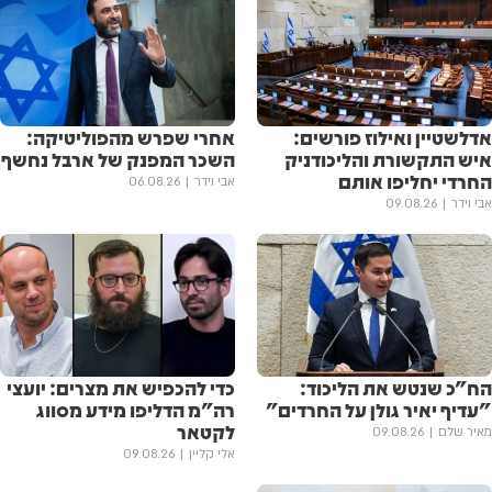
אדלשטיין ואילוז פורשים:
אחרי שפרש מהפוליטיקה:
איש התקשורת והליכודניק
השכר המפנק של ארבל נחשף
החרדי יחליפו אותם
אבי וידר
06.08.26
אבי וידר
09.08.26
הח"כ שנטש את הליכוד:
כדי להכפיש את מצרים: יועצי
"עדיף יאיר גולן על החרדים"
רה"מ הדליפו מידע מסווג
לקטאר
מאיר שלם
09.08.26
אלי קליין
09.08.26