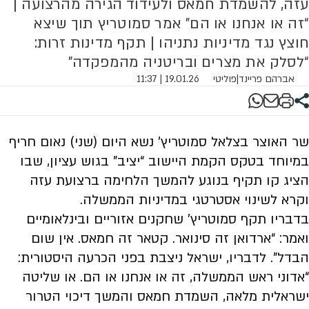
עזה, להשמדת חמאס ולעידוד הגירה מהרצועה |
“זה או אנחנו או הם” אמר סמוטריץ תוך שיצא
חוצץ נגד מדיניות נתניהו | תקף מדינות זרות:
“לסלק את מצרים ובריטניה מהמפקדה”
אברהם פריינד
|
פוליטי
19.01.26 | 11:37
שר האוצר בצלאל סמוטריץ’ נשא היום (שני) נאום חריף
במיוחד בטקס הקמת היישוב “יציב” בגוש עציון, שבו
הציג קו תקיף בנוגע להמשך הלחימה ברצועת עזה
וקרא לשינוי אסטרטגי במדיניות הממשלה.
בדבריו תקף סמוטריץ’ שחקנים אזוריים ובינלאומיים
ואמר: “ארדואן זה סינואר. קטאר זה חמאס. אין שום
הבדל”. לדבריו, ישראל ניצבת בפני הכרעה היסטורית:
“אדוני ראש הממשלה, זה או אנחנו או הם. או שליטה
ישראלית מלאה, השמדת חמאס והמשך דיכוי הטרור