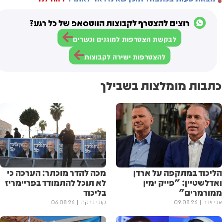
רוצים להצטרף לקבוצות הווטסאפ של כל רגע?
לבקשת הצטרפות למוגנים וכשרים
להצטרפות ישירה לקבוצות
כתבות מומלצות בשבילך
הליכוד במתקפה על ארדן
מכה להדר מוכתר: הערכה כי
ואדלשטיין: "פייק ימין
לא תוכל להתמודד בפריימריז
ממורמרים"
בליכוד
אבי וידר
09.08.26
קובי ברקת
06.08.26