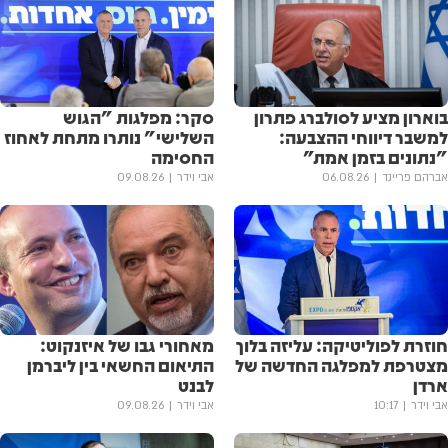
בוארון מציע לסולברג פתרון
סקר: מפלגות "הגוש
למשבר דיווחי ההצבעה:
השלישי" נותרו מתחת לאחוז
"נתונים בזמן אמת"
החסימה
אברהם פריינד
06.08.26
אבי וידר
09.08.26
חוזרת לפוליטיקה: עליזה בלוך
מאחורי גבו של איזנקוט:
מצטרפת למפלגה החדשה של
התיאום החשאי בין ליברמן
ארדן
לבנט
אבי וידר
10:17
אבי וידר
09.08.26