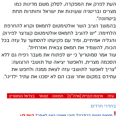
העת לפרק את המפקדה, לסלק משם מדינות כמו
מצרים ובריטניה שעוינות את ישראל וחותרות תחת
ביטחונה”.
בהמשך הציב השר אולטימטום לחמאס וקרא להחרפת
הלחימה: “יש להציב לחמאס אולטימטום קצרצר לפירוק
והגליה אמיתיים, ומיד עם פקיעתו להסתער על עזה בכל
הכוח, להשמיד את חמאס צבאית ואזרחית”.
עוד אמר סמוטריץ’ כי יש לפתוח את מעבר רפיח גם ללא
הסכמה מצרית, ולאפשר יציאה של תושבי הרצועה:
״צריך לאפשר לתושבי עזה לצאת ממנה ולחפש את
עתידם במקום אחר שבו הם לא יסכנו את עתיד ילדינו”.
עזה
ארצות הברית (ארה"ב)
חמאס
קטאר
בצלאל סמוטריץ
בחדרי חרדים
מצאת טעות בכתבה? תוכן שאינו ראוי לאתר?
דווח לנו