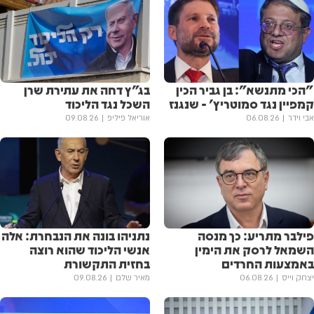
"הכי מתנשא": בן גביר הכין
בג״ץ דחה את עתירת שרן
קמפיין נגד סמוטריץ' - שנגנז
השכל נגד הליכוד
אבי וידר
06.08.26
אוריאל פיליפ
09.08.26
פילבר מתריע: כך מנסה
נתניהו בונה את הנבחרת: אלה
השמאל לרסק את הימין
אנשי הליכוד שהוא רוצה
באמצעות החרדים
בחזית התקשורת
יצחק וייס
06.08.26
מאיר שלם
09.08.26