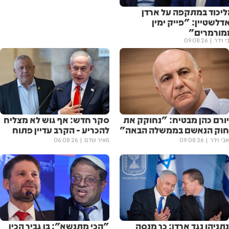
ליכוד במתקפה על ארדן
דלשטיין: "פייק ימין
מורמרים"
י וידר
09.08.26
יורם כהן מבטיח: "נחוקק את
סקר חדש: אף גוש לא מצליח
חוק הנאשם בממשלה הבאה"
להכריע - הקרב עדיין פתוח
אבי וידר
09.08.26
מאיר שלם
06.08.26
נתניהו נגד ארדן: כך מנסה
"הכי מתנשא": בן גביר הכין