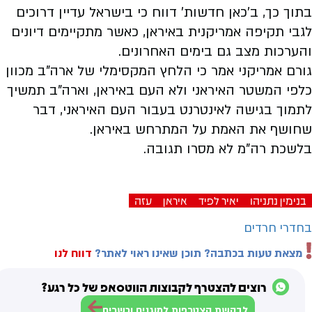
בתוך כך, ב'כאן חדשות' דווח כי בישראל עדיין דרוכים
לגבי תקיפה אמריקנית באיראן, כאשר מתקיימים דיונים
והערכות מצב גם בימים האחרונים.
גורם אמריקני אמר כי הלחץ המקסימלי של ארה"ב מכוון
כלפי המשטר האיראני ולא העם באיראן, וארה"ב תמשיך
לתמוך בגישה לאינטרנט בעבור העם האיראני, דבר
שחושף את האמת על המתרחש באיראן.
בלשכת רה"מ לא מסרו תגובה.
בנימין נתניהו
יאיר לפיד
איראן
עזה
בחדרי חרדים
מצאת טעות בכתבה? תוכן שאינו ראוי לאתר?
דווח לנו
רוצים להצטרף לקבוצות הווטסאפ של כל רגע?
לבקשת הצטרפות למוגנים וכשרים