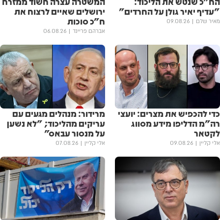
הח"כ שנטש את הליכוד:
המשטרה עצרה חשוד ממזרח
"עדיף יאיר גולן על החרדים"
ירושלים שאיים לרצוח את
ח"כ סוכות
מאיר שלם
09.08.26
אברהם פריינד
06.08.26
כדי להכפיש את מצרים: יועצי
מרידור: מנהלים מגעים עם
רה"מ הדליפו מידע מסווג
עריקים מהליכוד; "לא נשען
לקטאר
על מנסור עבאס"
אלי קליין
09.08.26
אלי קליין
07.08.26