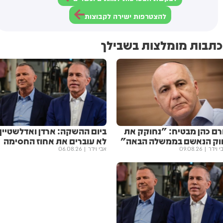
להצטרפות ישירה לקבוצות
כתבות מומלצות בשבילך
ורם כהן מבטיח: "נחוקק את
ביום ההשקה: ארדן ואדלשטיין
וק הנאשם בממשלה הבאה"
לא עוברים את אחוז החסימה
י וידר
09.08.26
אבי וידר
06.08.26