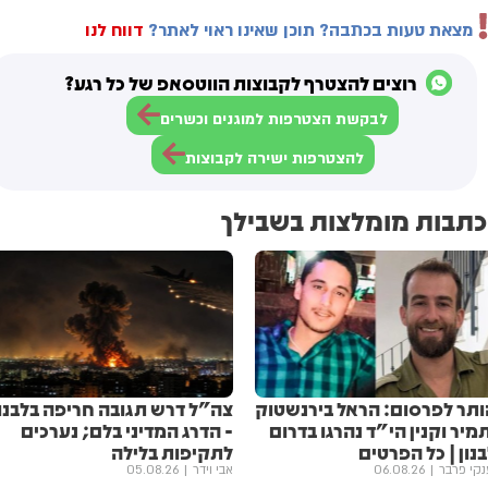
מצאת טעות בכתבה? תוכן שאינו ראוי לאתר?
דווח לנו
רוצים להצטרף לקבוצות הווטסאפ של כל רגע?
לבקשת הצטרפות למוגנים וכשרים
להצטרפות ישירה לקבוצות
כתבות מומלצות בשבילך
ותר לפרסום: הראל בירנשטוק
צה"ל דרש תגובה חריפה בלבנון
מיר וקנין הי"ד נהרגו בדרום
- הדרג המדיני בלם; נערכים
נון | כל הפרטים
לתקיפות בלילה
נקי פרבר
06.08.26
אבי וידר
05.08.26