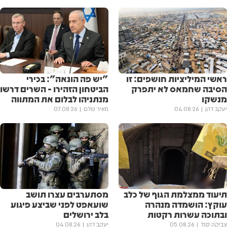
ראשי המיליציות חושפים: זו
"יש פה הונאה": בכירי
הסיבה שחמאס לא יתפרק
הביטחון הזהירו - השרים דרשו
מנשקו
מנתניהו לבלום את המתווה
יעקב דהן
04.08.26
מאיר שלם
07.08.26
תיעוד ממצלמת הגוף של כלב
מסתערבים עצרו תושב
עוקץ: הושמדה מנהרה
שועאפט לפני שביצע פיגוע
ובתוכה עשרות רקטות
בלב ירושלים
צביקה סגל
05.08.26
יעקב דהן
04.08.26