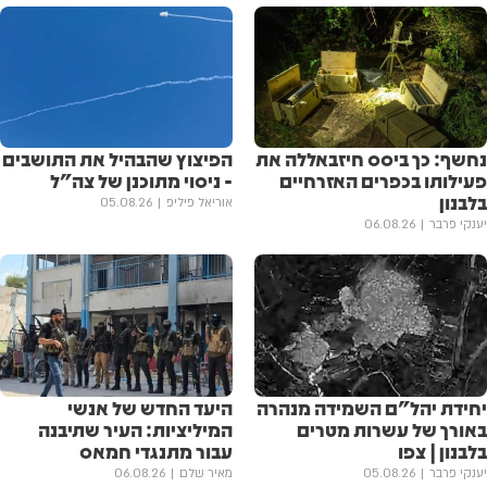
נחשף: כך ביסס חיזבאללה את
הפיצוץ שהבהיל את התושבים
פעילותו בכפרים האזרחיים
- ניסוי מתוכנן של צה"ל
בלבנון
אוריאל פיליפ
05.08.26
יענקי פרבר
06.08.26
יחידת יהל״ם השמידה מנהרה
היעד החדש של אנשי
באורך של עשרות מטרים
המיליציות: העיר שתיבנה
בלבנון | צפו
עבור מתנגדי חמאס
יענקי פרבר
05.08.26
מאיר שלם
06.08.26