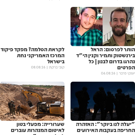
הותר לפרסום: הראל
לקראת הסלמה? מפקד פיקוד
בירנשטוק ותמיר וקנין הי"ד
המרכז האמריקני נחת
נהרגו בדרום לבנון | כל
בישראל
הפרטים
קובי ברקת
08.08.26
יענקי פרבר
06.08.26
"יעלה לנו ביוקר": האזהרה
שערורייה: מפעלי בטון
החריפה בעקבות האירועים
לאיטום המנהרות עוברים