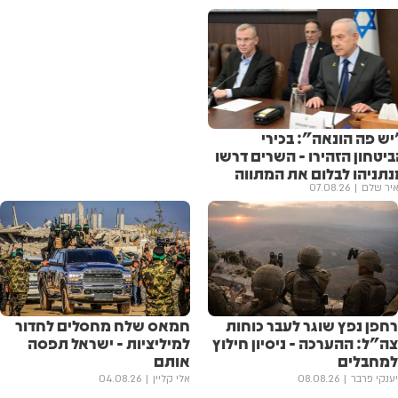
יש פה הונאה": בכירי
יטחון הזהירו - השרים דרשו
נתניהו לבלום את המתווה
יר שלם
07.08.26
רחפן נפץ שוגר לעבר כוחות
חמאס שלח מחסלים לחדור
צה"ל: ההערכה - ניסיון חילוץ
למיליציות - ישראל תפסה
למחבלים
אותם
יענקי פרבר
08.08.26
אלי קליין
04.08.26