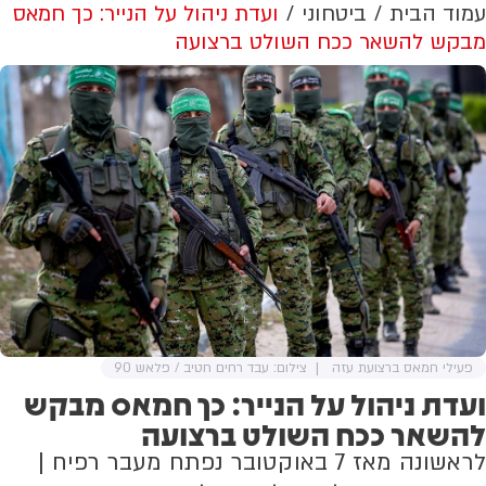
עמוד הבית
ביטחוני
ועדת ניהול על הנייר: כך חמאס
מבקש להשאר ככח השולט ברצועה
פעילי חמאס ברצועת עזה
צילום: עבד רחים חטיב / פלאש 90
ועדת ניהול על הנייר: כך חמאס מבקש
להשאר ככח השולט ברצועה
לראשונה מאז 7 באוקטובר נפתח מעבר רפיח |