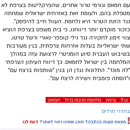
עם חמאס וגורמי טרור אחרים, שהפרקליטות בצרפת לא
מטפלת בהם, ולעומת זאת באזרחית ישראלית שמחתה
נגד הזנת הטרור היא נלחמת. העוול חייב להיפסק״.
כזכור מוקדם יותר דיווחנו, כי בית משפט בצרפת הוציא
צווי זימון לחקירה נגד נילי קופפר-נאורי ורשל טויטו,
שתי ישראליות בעלות אזרחות צרפתית, בגין מעורבות
בשיבוש העברת סיוע הומניטרי לרצועת עזה במהלך
המלחמה בין ישראל לחמאס. כך דיווח העיתון הצרפתי
"לה מונד". התלונות נגדן הן בגין "שותפות ברצח עם"
ו"הסתה פומבית וישירה לרצח עם".
צו 9
צרפת
מלחמת חרבות ברזל
חמאס
בחדרי חרדים
מצאת טעות בכתבה? תוכן שאינו ראוי לאתר?
דווח לנו