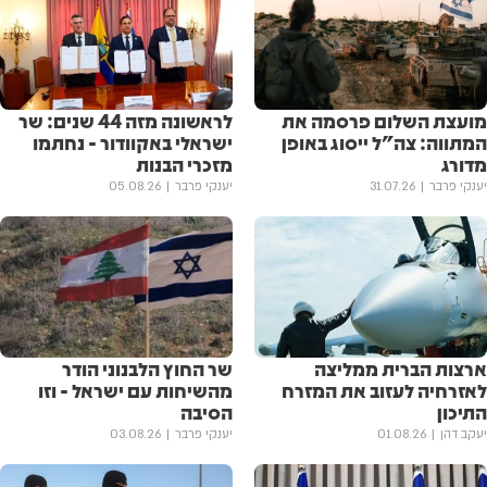
מועצת השלום פרסמה את
לראשונה מזה 44 שנים: שר
המתווה: צה"ל ייסוג באופן
ישראלי באקוודור - נחתמו
מדורג
מזכרי הבנות
יענקי פרבר
31.07.26
יענקי פרבר
05.08.26
ארצות הברית ממליצה
שר החוץ הלבנוני הודר
לאזרחיה לעזוב את המזרח
מהשיחות עם ישראל - וזו
התיכון
הסיבה
יעקב דהן
01.08.26
יענקי פרבר
03.08.26