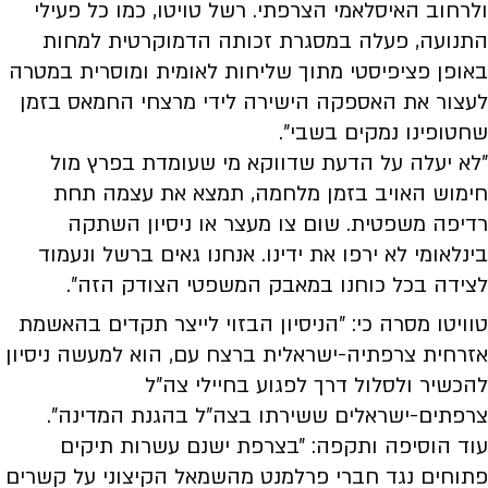
ולרחוב האיסלאמי הצרפתי. רשל טויטו, כמו כל פעילי
התנועה, פעלה במסגרת זכותה הדמוקרטית למחות
באופן פציפיסטי מתוך שליחות לאומית ומוסרית במטרה
לעצור את האספקה הישירה לידי מרצחי החמאס בזמן
שחטופינו נמקים בשבי״.
״לא יעלה על הדעת שדווקא מי שעומדת בפרץ מול
חימוש האויב בזמן מלחמה, תמצא את עצמה תחת
רדיפה משפטית. שום צו מעצר או ניסיון השתקה
בינלאומי לא ירפו את ידינו. אנחנו גאים ברשל ונעמוד
לצידה בכל כוחנו במאבק המשפטי הצודק הזה״.
טוויטו מסרה כי: ״הניסיון הבזוי לייצר תקדים בהאשמת
אזרחית צרפתיה-ישראלית ברצח עם, הוא למעשה ניסיון
להכשיר ולסלול דרך לפגוע בחיילי צה״ל
צרפתים-ישראלים ששירתו בצה״ל בהגנת המדינה״.
עוד הוסיפה ותקפה: ״בצרפת ישנם עשרות תיקים
פתוחים נגד חברי פרלמנט מהשמאל הקיצוני על קשרים