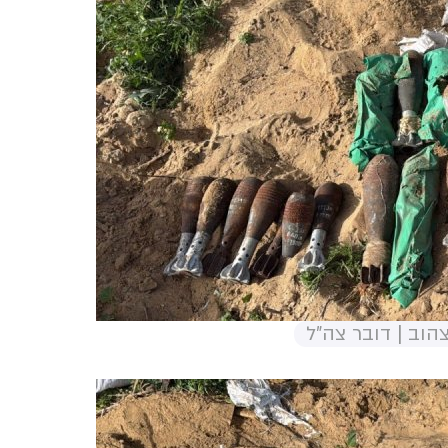
וב | דובר צה"ל