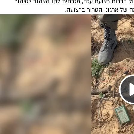
וגדת עזה (143) ממשיכים לפעול בדרום רצועת עזה, מזרחית לקו הצהוב לטיהור
של ארגוני הטרור ברצועה.