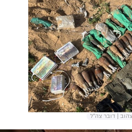
וב | דובר צה"ל