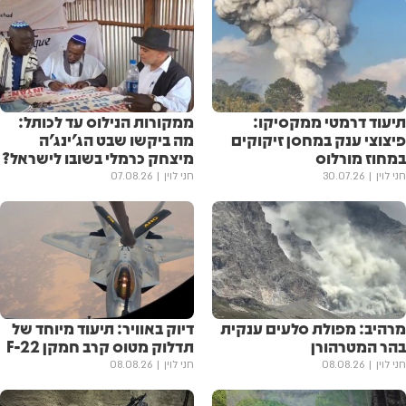
תיעוד דרמטי ממקסיקו:
ממקורות הנילוס עד לכותל:
פיצוצי ענק במחסן זיקוקים
מה ביקשו שבט הג'ינג'ה
במחוז מורלוס
מיצחק כרמלי בשובו לישראל?
חני לוין
30.07.26
חני לוין
07.08.26
מרהיב: מפולת סלעים ענקית
דיוק באוויר: תיעוד מיוחד של
בהר המטרהורן
תדלוק מטוס קרב חמקן F-22
חני לוין
08.08.26
חני לוין
08.08.26