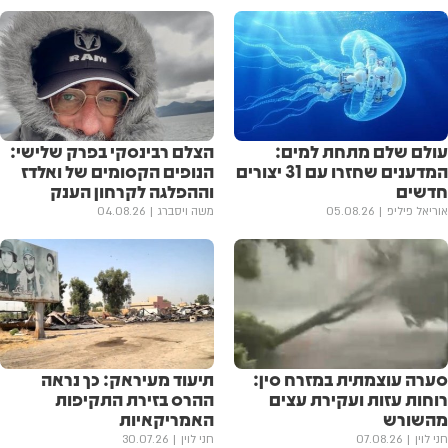
עולם שלם מתחת למים:
הצלם רבינסקי בפרק שלישי:
המדענים שחזרו עם 31 יצורים
הנופים הקסומים של ואלדז
חדשים
וההפלגה לקרחון הענק
אוריאל פיליפ
05.08.26
משה ויסברג
04.08.26
סערה עוצמתית במזרח סין:
תיעוד מעיראק: כך נראה
רוחות עזות ועקירת עצים
ההרס בזירת התקיפות
מהשורש
האמריקאיות
חני לוין
07.08.26
חני לוין
30.07.26