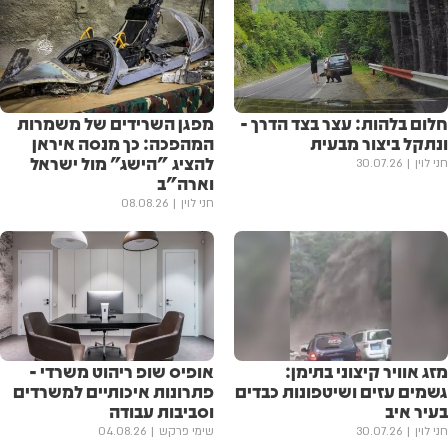
חלום בלהות: עצר בצד הדרך -
מפגן השרידים של משמרות
ונתקל ביצור מבעית
המהפכה: כך מנסה איראן
להציג "הישג" מול ישראל
חני לוין
30.07.26
וארה"ב
חני לוין
08.08.26
מזג אוויר קיצוני בתימן:
אופיס שופ ריהוט משרדי -
גשמים עזים ושיטפונות כבדים
פתרונות איכותיים למשרדים
בעיר איב
וסביבות עבודה
חני לוין
30.07.26
שימי פרקש
04.08.26