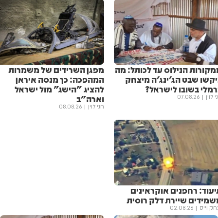
מקורות הנילוס עד לכותל: מה
מפגן השרידים של משמרות
יקשו שבט הג'ינג'ה מיצחק
המהפכה: כך מנסה איראן
רמלי בשובו לישראל?
להציג "הישג" מול ישראל
וארה"ב
י לוין
07.08.26
חני לוין
08.08.26
יעוד: רחפנים אוקראינים
שמידים שיירת דלק רוסית
חק וייס
02.08.26