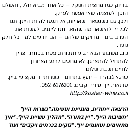
בדיוק כמו מחצית השקל — כל אחד מביא חלק, והשלם
הופך לעוצמה שאי אפשר לפרק.
ולכן, גם כשנשארו שאריות, אל תנסו להיות היינן. תנו
לכל יין להישאר מה שהוא, ותנו לייננים לעשות את
הערבובים המדויקים שלהם — הם יודעים למה כל חלק
נועד.
נ.ב. משבוע הבא תגיע תזכורת: פסח בפתח, וצריך
להתחיל להתארגן. לא מחכים לרגע האחרון.
לחיים ושבת שלום
שרגא גבהרד – יועץ בתחום הכשרותי והמקצועי ביין,
סדנאות יין וסיורי יקבים: 052-6176201
.
http://kosher-wine.co.il
הרצאה ייחודית, מעניינת וטעימה."כשרות היין"
"חשיבות היין". "יין בתורה". "תהליך עשיית היין". "איך
מתאימים וטועמים יין". "נזקים בכרמים ויקבים" ועוד