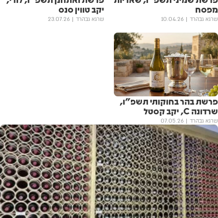
מפסח
יקב טווין סנס
שרגא גבהרד
10.04.26
שרגא גבהרד
23.07.26
פרשת בהר בחוקותי תשפ"ו,
שרדונה C, יקב קסטל
שרגא גבהרד
07.05.26