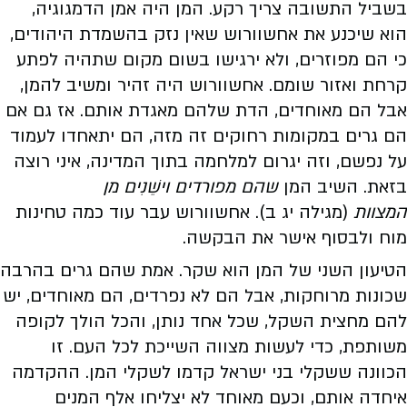
בשביל התשובה צריך רקע. המן היה אמן הדמגוגיה,
הוא שיכנע את אחשוורוש שאין נזק בהשמדת היהודים,
כי הם מפוזרים, ולא ירגישו בשום מקום שתהיה לפתע
קרחת ואזור שומם. אחשוורוש היה זהיר ומשיב להמן,
אבל הם מאוחדים, הדת שלהם מאגדת אותם. אז גם אם
הם גרים במקומות רחוקים זה מזה, הם יתאחדו לעמוד
על נפשם, וזה יגרום למלחמה בתוך המדינה, איני רוצה
בזאת. השיב המן
שהם מפורדים וישֵׁנִים מן
המצוות
(מגילה יג ב). אחשוורוש עבר עוד כמה טחינות
מוח ולבסוף אישר את הבקשה.
הטיעון השני של המן הוא שקר. אמת שהם גרים בהרבה
שכונות מרוחקות, אבל הם לא נפרדים, הם מאוחדים, יש
להם מחצית השקל, שכל אחד נותן, והכל הולך לקופה
משותפת, כדי לעשות מצווה השייכת לכל העם. זו
הכוונה ששקלי בני ישראל קדמו לשקלי המן. ההקדמה
איחדה אותם, וכעם מאוחד לא יצליחו אלף המנים