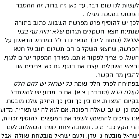
לעשות לנו שום דבר. עד כאן זה ברור, זה ההסבר
הפשוט במסכת מגילה.
לכך יש להוסיף פרט מפרשת השבוע. כתוב בתורה
שנתינת חצאי השקלים תגרום
שלא יהיה נגף בבני
ישראל
(שמות ל יב). מבארים חז"ל במדרש הראשון על
הפרשה, שחצאי השקלים הם תשלום חוב על חטא
העגל, כי צריך לפקוד אותם, מאידך המפקד יגרום לנגף,
וחצאי השקלים יעצרו את הנגף. גם כאן צריכים אנו
להבין מה הקשר.
בפתיחה לפרק חלק נאמר:
כל ישראל יש להם חלק
לעולם הבא
(סנהדרין צ א). אם כן מדוע יש להשתדל
בקיום המצוות. אם בין כך ובין כך החלק שלנו מובטח.
כמו כן יש גם שאלה הפוכה. אם לגאולה יש תאריך, מדוע
אנו צריכים להתאמץ לשפר את המעשים, להוסיף זכויות,
הרי הקץ כבר מוכן. תשובה אחת לשתי השאלות: לעם
ישראל מובטח גן עדן, ולעם ישראל מובטחת גאולה. אבל