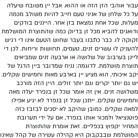
עבור אוהבי הזן הזה או ההוא. אבל יין משובח שיעלה
על כל שלחן של אניני טעם חייב להיות משולב מכמה
מעלות, שכל אחת נמצאת בזן אחר. הייננים בודקים
ודואגים להביא מכל זן בדיוק כמה שהתוצרת המושלמת
זקוקה לו. כבר כתבנו בעבר שחוש הטעם אינו די רגיש
להעניק לו עשרים זנים, טעמים, תחושות וריחות. לכן די
ליינן בערבוב של שלושה או ארבעה זנים שמביאים
תוצרת מושלמת. לדוגמה: נניח שמדובר ביין הדגל של
יקב איכותי, הוא מציע יין בארבע מאות וחמישים שקלים.
יש גם יותר יקרים וגם יותר זולים. היין הזה מורכב
משלושה זנים. אין זה אומר שכל זן בנפרד יעלה מאה
וחמישים שקלים. ייתכן שכל זן בנפרד לא יגיע אפילו
למאה שקלים. כמובן שהיקב לא יסכים לבזבז כזה
פוטנציאל ולמכור אותו בנפרד, אם על ידי תערובת
המחיר יקפוץ בכפליים. זאת אומרת שהתוצרת
המושלמת שבבקבוק היא קהילה עשירה של קהל שאינו