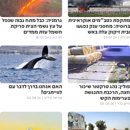
מתקפת כטב"מים אוקראינית
גרמניה: כבל מתח גבוה שנפל
ברוסיה: מחסני ענק נפגעו
על עץ גשמי הצית פריקת
ובית זיקוק עלה באש
חשמל עזת ממדים
חני לוין
29.07.26
חני לוין
30.07.26
פולין: נהג טרקטור שיכור
האם אנחנו בדרך לדבר עם
חצה, הרכבת התנגשה
לווייתנים?
בערימות הקש
אוריאל פיליפ
04.08.26
חיים בלוי
05.08.26