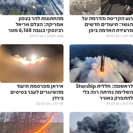
רגע הקריסה והדרמה על
מהחתונות להר בצפון
הגשר: תיעודים חדשים
אמריקה: הצלם אריאל
מרעידת האדמה ביפן
רבינסקי בגובה 6,168 מטר
חני לוין
29.07.26
משה ויסברג
29.07.26
לראשונה: חללית Starship
איראן מפרסמת תיעוד
השלימה נחיתה רכה בלי
מהשיגורים לעבר בסיסים
להתפרק באוויר
בירדן
חני לוין
29.07.26
חני לוין
30.07.26