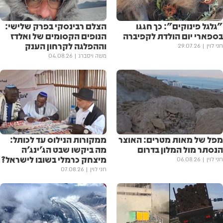
"גלגל פינוקים": כך חגגו
הצלם רבינסקי בפרק שלישי:
בספארי יום הולדת לקפיברה
הנופים הקסומים של ואלדז
וההפלגה לקרחון הענק
חני לוין
29.07.26
משה ויסברג
04.08.26
מפל של מאות מטרים: האוצר
ממקורות הנילוס עד לכותל:
הנסתר מול המלון בדרום
מה ביקשו שבט הג'ינג'ה
מיצחק כרמלי בשובו לישראל?
חני לוין
06.08.26
חני לוין
07.08.26