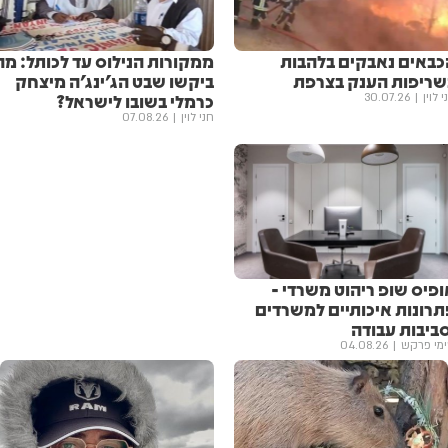
כבאים נאבקים בלהבות
ממקורות הנילוס עד לכותל: מה
שריפות הענק בצרפת
ביקשו שבט הג'ינג'ה מיצחק
כרמלי בשובו לישראל?
י לוין
30.07.26
חני לוין
07.08.26
ופיס שופ ריהוט משרדי -
תרונות איכותיים למשרדים
סביבות עבודה
מי פרקש
04.08.26