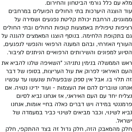
מלא עם כלל גורמי הביטחון והחירום.
עוד הוצגה היערכות בתי החולים הפועלים במרחבים
ממוגנים, הרחבת יכולת קליטת נפגעים ושמירה על
רציפות טיפולית באמצעות קופות החולים ובתי החולים
גם בתקופת הלחימה. בנוסף הוצגו המאמצים להגנה על
העורף האזרחי, ובהם המענה הרפואי והנפשי לנפגעים,
הסיוע למפונים והשירותים הרפואיים הניתנים לציבור.
ראש הממשלה בנימין נתניהו: "השאיפה שלנו להביא את
העם האיראני לפרוק את עול העריצות, בסופו של דבר
זה תלוי בו. אבל אין ספק שבפעולות שנעשו עד עכשיו
אנחנו שוברים להם את העצמות - ועוד ידינו נטויה. אם
נצליח יחד עם העם האיראני, אז אנחנו נביא לסיום
פרמננטי במידה ויש דברים כאלה בחיי אומות, אנחנו
נביא לשינוי, וכבר מביאים לשינוי כביר במעמדה של
ישראל.
חלק מהמאבק הזה, חלק גדול זה בצד ההתקפי, חלק