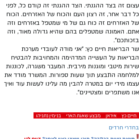
עצום זה בצד ההגנתי. הצד ההגנתי זה קודם כל, לפני
כל דבר אחר, זה רצון העם והכוח של האזרחים. הכוח
של האזרחים זה כוח גם של מי שמטפל באזרחים וזה
אתם. האמונה שמטפלים בהם שהיא גדולה מאוד, וזה
בזכותכם״.
שר הבריאות חיים כץ: ״אני מודה לעובדי מערכת
הבריאות על העשייה המדהימה והמחויבות להבטיח
שירות מיטבי ומוגנות מירבית. המעבר משגרה, לכוננות
למלחמה התבצע תוך שעות ספורות. המשרד מודד את
עצמו מידי יום במטרה להבין מה עלינו לעשות עוד ואיך
אנו משתפרים ומצטיינים״.
חיים כץ
איראן
מבצע שאגת הארי
בנימין נתניהו
בחדרי חרדים
מצאת טעות בכתבה? תוכן שאינו ראוי לאתר?
דווח לנו