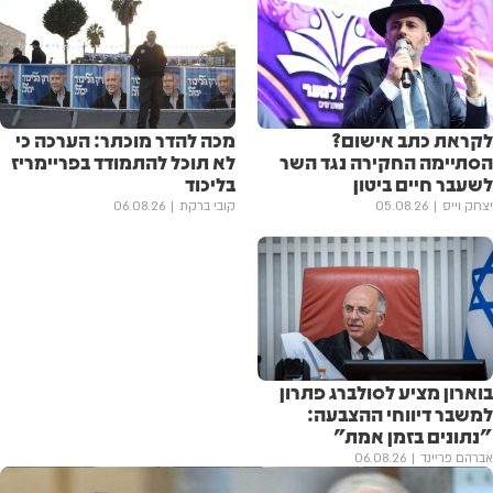
לקראת כתב אישום?
מכה להדר מוכתר: הערכה כי
הסתיימה החקירה נגד השר
לא תוכל להתמודד בפריימריז
לשעבר חיים ביטון
בליכוד
יצחק וייס
05.08.26
קובי ברקת
06.08.26
בוארון מציע לסולברג פתרון
למשבר דיווחי ההצבעה:
"נתונים בזמן אמת"
אברהם פריינד
06.08.26