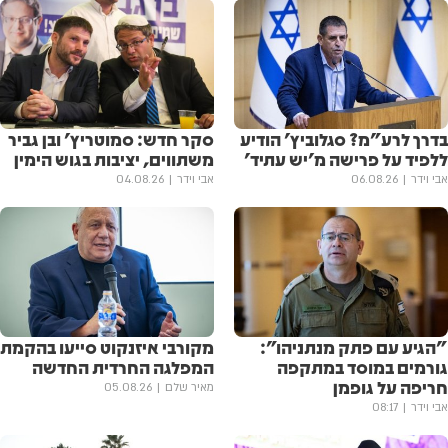
בדרך לרע"מ? סגלוביץ' הודיע
סקר חדש: סמוטריץ' ובן גביר
ללפיד על פרישה מ'יש עתיד'
משתווים, יציבות בגוש הימין
אבי וידר
06.08.26
אבי וידר
04.08.26
"הגיע עם פתק מנתניהו":
מקורבי איזנקוט סייעו בהקמת
גורמים במוסד במתקפה
המפלגה החרדית החדשה
חריפה על גופמן
מאיר שלם
05.08.26
אבי וידר
08:17