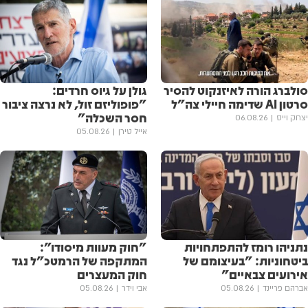
סולברג הורה לאיזנקוט להסיר
גולן ‏על גיוס חרדים:
סרטון AI שדימה חיילי צה"ל
"פופוליזם זול, לא נרצה ציבור
חסר השכלה"
יצחק וייס
06.08.26
אייל טירן
05.08.26
נתניהו רומז להתפתחויות
"חוק מעוות מיסודו":
ביטחוניות: "בעיצומם של
המתקפה של הרמטכ"ל נגד
אירועים צבאיים"
חוק המעצרים
אברהם פריינד
05.08.26
אבי וידר
05.08.26