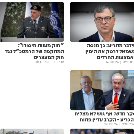
ילבר מתריע: כך מנסה
"חוק מעוות מיסודו":
שמאל לרסק את הימין
המתקפה של הרמטכ"ל נגד
אמצעות החרדים
חוק המעצרים
חק וייס
06.08.26
אבי וידר
05.08.26
קר חדש: אף גוש לא מצליח
כריע - הקרב עדיין פתוח
יר שלם
06.08.26