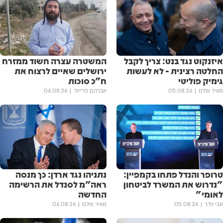
איזנקוט נגד בנט: צריך לקבל
המשטרה עצרה חשוד ממזרח
החלטה רצינית - לא לעשות
ירושלים שאיים לרצוח את
גימיק פוליטי
ח"כ סוכות
מאיר שלם
05.08.26
אברהם פריינד
06.08.26
טרופר והנדל פתחו בקמפיין:
נתניהו נגד ארדן: כך מנסה
"נדרוש את המשרד לביטחון
ראה"מ לסנדל את הרשימה
לאומי"
החדשה
אבי וידר
05.08.26
מאיר שלם
06.08.26