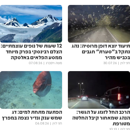
תיעוד יוצא דופן מרוסיה: נהג
12 שעות של נופים עוצמתיים:
נתקל ב"סערת" חגבים
הצלם רבינסקי בפרק מיוחד
בכביש מהיר
ממסע הפלאים באלסקה
חני לוין
30.07.26
משה ויסברג
07.08.26
הרכב החל לזגזג על הגשר:
הפתעה מתחת למים: דג
הנהג שמאחור קיבל החלטה
שמש ענק ונדיר נצפה במפרץ
מטורפת
חני לוין
06.08.26
חני לוין
10:13