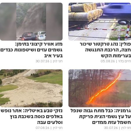
פולין: נהג טרקטור שיכור
מזג אוויר קיצוני בתימן:
חצה, הרכבת התנגשה
גשמים עזים ושיטפונות כבדים
בערימות הקש
בעיר איב
חיים בלוי
05.08.26
חני לוין
30.07.26
גרמניה: כבל מתח גבוה שנפל
נזקי טבע באיטליה: אתר נופש
על עץ גשמי הצית פריקת
באלפים כוסה בשכבת בוץ
חשמל עזת ממדים
וסלעים עבה
חני לוין
30.07.26
חני לוין
07.08.26