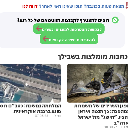
מצאת טעות בכתבה? תוכן שאינו ראוי לאתר?
דווח לנו
רוצים להצטרף לקבוצות הווטסאפ של כל רגע?
לבקשת הצטרפות למוגנים וכשרים
להצטרפות ישירה לקבוצות
כתבות מומלצות בשבילך
פגן השרידים של משמרות
המלחמה נמשכת: כטב"ם רוסי
מהפכה: כך מנסה איראן
פוגע ברכבת אוקראינית
הציג "הישג" מול ישראל
חני לוין
07.08.26
ארה"ב
י לוין
08.08.26