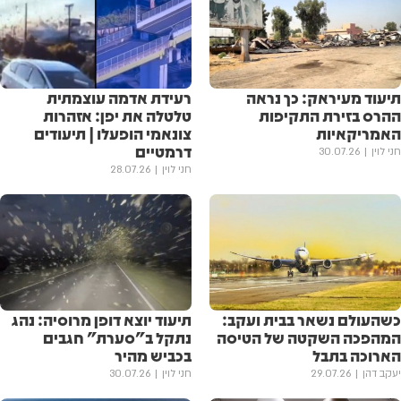
תיעוד מעיראק: כך נראה
רעידת אדמה עוצמתית
ההרס בזירת התקיפות
טלטלה את יפן: אזהרות
האמריקאיות
צונאמי הופעלו | תיעודים
דרמטיים
חני לוין
30.07.26
חני לוין
28.07.26
כשהעולם נשאר בבית ועקב:
תיעוד יוצא דופן מרוסיה: נהג
המהפכה השקטה של הטיסה
נתקל ב"סערת" חגבים
הארוכה בתבל
בכביש מהיר
יעקב דהן
29.07.26
חני לוין
30.07.26