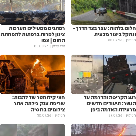
חלום בלהות: עצר בצד הדרך -
רפתנים מפעילים מערכות
ונתקל ביצור מבעית
צינון לפרות ברפתות להפחתת
החום | צפו
חני לוין
30.07.26
אלי קליין
03.08.26
רגע הקריסה והדרמה על
חצי קילומטר של להבות:
הגשר: תיעודים חדשים
שריפת ענק כילתה אתר
מרעידת האדמה ביפן
צילומים ברוסיה
חני לוין
29.07.26
חני לוין
30.07.26