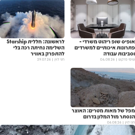
אופיס שופ ריהוט משרדי -
לראשונה: חללית Starship
פתרונות איכותיים למשרדים
השלימה נחיתה רכה בלי
וסביבות עבודה
להתפרק באוויר
שימי פרקש
04.08.26
חני לוין
29.07.26
מפל של מאות מטרים: האוצר
הנסתר מול המלון בדרום
חני לוין
06.08.26