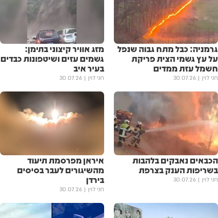
גרמניה: כבל מתח גבוה שנפל
מזג אוויר קיצוני בתימן:
על עץ גשמי הצית פריקת
גשמים עזים ושיטפונות כבדים
חשמל עזת ממדים
בעיר איב
חני לוין
30.07.26
חני לוין
30.07.26
הכבאים נאבקים בלהבות
איראן מפרסמת תיעוד
בשריפות הענק בצרפת
מהשיגורים לעבר בסיסים
בירדן
חני לוין
30.07.26
חני לוין
30.07.26