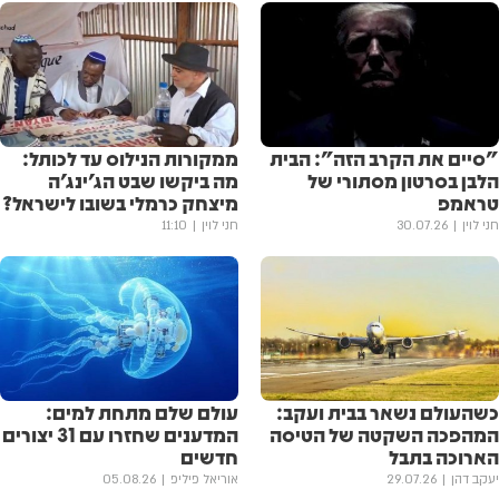
"סיים את הקרב הזה": הבית
ממקורות הנילוס עד לכותל:
הלבן בסרטון מסתורי של
מה ביקשו שבט הג'ינג'ה
טראמפ
מיצחק כרמלי בשובו לישראל?
חני לוין
30.07.26
חני לוין
11:10
כשהעולם נשאר בבית ועקב:
עולם שלם מתחת למים:
המהפכה השקטה של הטיסה
המדענים שחזרו עם 31 יצורים
הארוכה בתבל
חדשים
יעקב דהן
29.07.26
אוריאל פיליפ
05.08.26