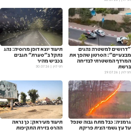
"דרושים למשטרה נהגים
תיעוד יוצא דופן מרוסיה: נהג
מבצעיים": הסרטון שהפך את
נתקל ב"סערת" חגבים
המרדף המשטרתי לבדיחה
בכביש מהיר
ברשת
חני לוין
30.07.26
חני לוין
29.07.26
גרמניה: כבל מתח גבוה שנפל
תיעוד מעיראק: כך נראה
על עץ גשמי הצית פריקת
ההרס בזירת התקיפות