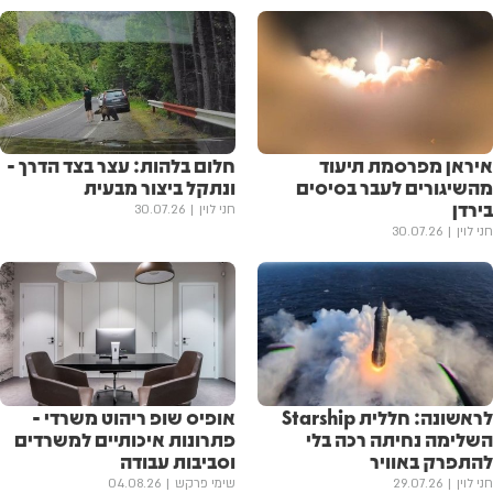
איראן מפרסמת תיעוד
חלום בלהות: עצר בצד הדרך -
מהשיגורים לעבר בסיסים
ונתקל ביצור מבעית
בירדן
חני לוין
30.07.26
חני לוין
30.07.26
לראשונה: חללית Starship
אופיס שופ ריהוט משרדי -
השלימה נחיתה רכה בלי
פתרונות איכותיים למשרדים
להתפרק באוויר
וסביבות עבודה
חני לוין
29.07.26
שימי פרקש
04.08.26