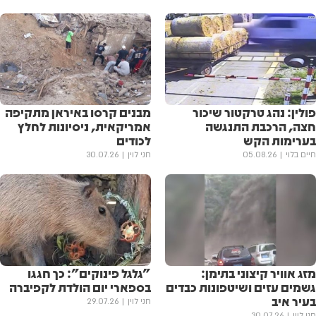
פולין: נהג טרקטור שיכור
מבנים קרסו באיראן מתקיפה
חצה, הרכבת התנגשה
אמריקאית, ניסיונות לחלץ
בערימות הקש
לכודים
חיים בלוי
05.08.26
חני לוין
30.07.26
מזג אוויר קיצוני בתימן:
"גלגל פינוקים": כך חגגו
גשמים עזים ושיטפונות כבדים
בספארי יום הולדת לקפיברה
בעיר איב
חני לוין
29.07.26
חני לוין
30.07.26