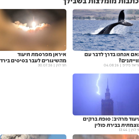
כתבות מומלצות בשבילך
אם אנחנו בדרך לדבר עם
איראן מפרסמת תיעוד
וייתנים?
מהשיגורים לעבר בסיסים בירדן
ריאל פיליפ
04.08.26
חני לוין
30.07.26
יעוד מרהיב: סופת ברקים
צמתית בבירת פולין
י לוין
13:44