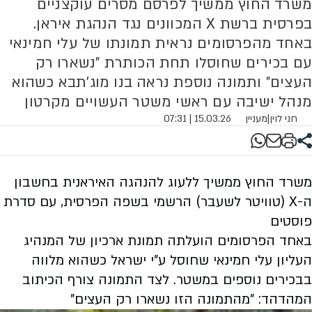
משרד החוץ ממשיך לפרסם מסרים עוקצניים
בפרסית ברשת X המכוונים נגד הנהגת איראן.
באחד מהפרסומים נראית תמונתו של עלי חמינאי
עם בכירים שחוסלו תחת הכותרת "נשארו רק
העצים" ותמונה נוספת נראה בנו מוג'תבא כשהוא
מנהל ישיבה עם ראשי משטר העשויים מקרטון
חני לוין
|
מעניין
15.03.26 | 07:31
משרד החוץ ממשיך ללעוג להנהגה האיראנית בחשבון
ה-
X
(טוויטר לשעבר) הרשמי בשפה הפרסית, עם סדרת
פוסטים
באחד הפרסומים הועלתה תמונת ארכיון של המנהיג
העליון עלי חמינאי שחוסל ע"י ישראל כשהוא מלווה
בבכירים נוספים במשטר. לצד התמונה צורף הכיתוב
המהדהד: "מהתמונה הזו נשארו רק העצים"