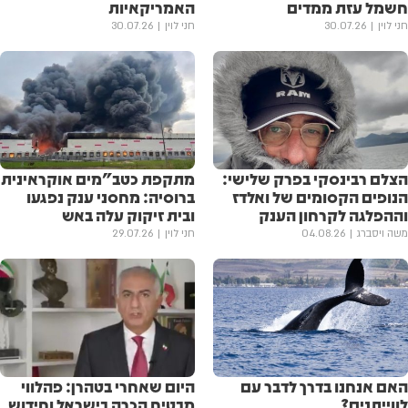
חשמל עזת ממדים
האמריקאיות
חני לוין
30.07.26
חני לוין
30.07.26
הצלם רבינסקי בפרק שלישי:
מתקפת כטב"מים אוקראינית
הנופים הקסומים של ואלדז
ברוסיה: מחסני ענק נפגעו
וההפלגה לקרחון הענק
ובית זיקוק עלה באש
משה ויסברג
04.08.26
חני לוין
29.07.26
האם אנחנו בדרך לדבר עם
היום שאחרי בטהרן: פהלווי
לווייתנים?
מבטיח הכרה בישראל וחידוש