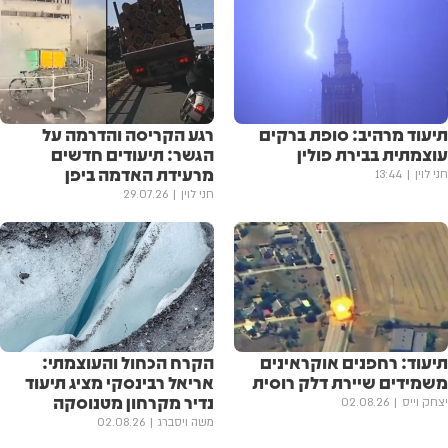
תיעוד מרהיב: סופת ברקים
רגע הקריסה והדרמה על
עוצמתית בבירת פולין
הגשר: תיעודים חדשים
מרעידת האדמה ביפן
חני לוין
13:44
חני לוין
29.07.26
תיעוד: רחפנים אוקראינים
הקרח הכחול והעוצמתי:
משמידים שיירת דלק רוסית
אריאל רבינסקי מציג תיעוד
נדיר מקרחון מטנוסקה
יצחק וייס
02.08.26
משה ויסברג
02.08.26