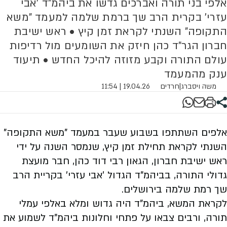
אלפי בני תורה ואברכים גדשו את ביהמ"ד 'אבי
עזרי' בקרית הרב שך ברמת שלמה למעמד "משא
התקופה" השנתי לקראת זמן קיץ • ראש ישיבת
חברון הגר"ד כהן חיזק את השומעים מול רדיפות
עולם התורה וקבע מזוזה להיכל החדש • תיעוד
ענק מהמעמד
משה ויסברג
|
חרדים
19.04.26 | 11:54
אלפים השתתפו בשבוע שעבר במעמד "משא התקופה"
השנתי לקראת תחילת זמן קיץ, שנמסר השנה על ידי
ראש ישיבת חברון, הגאון רבי דוד כהן, חבר מועצת
גדולי התורה, בביהמ"ד הגדול 'אבי עזרי' בקריית הרב
שך רמת שלמה בירושלים.
לקראת המשא, ביהמ"ד היה גדוש ומלא באלפי עמלי
תורה, ורבים צבאו על פתחי וחלונות ביהמ"ד לשמוע את