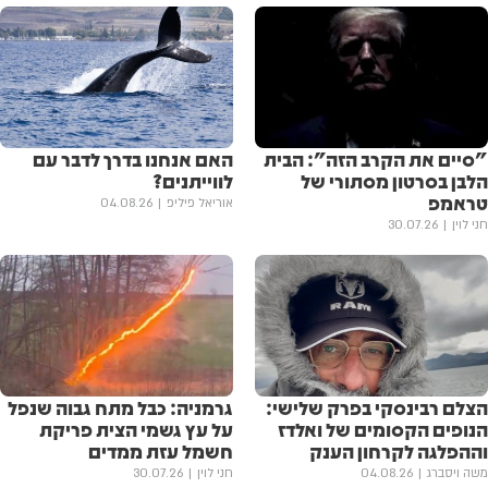
"סיים את הקרב הזה": הבית
האם אנחנו בדרך לדבר עם
הלבן בסרטון מסתורי של
לווייתנים?
טראמפ
אוריאל פיליפ
04.08.26
חני לוין
30.07.26
הצלם רבינסקי בפרק שלישי:
גרמניה: כבל מתח גבוה שנפל
הנופים הקסומים של ואלדז
על עץ גשמי הצית פריקת
וההפלגה לקרחון הענק
חשמל עזת ממדים
משה ויסברג
04.08.26
חני לוין
30.07.26