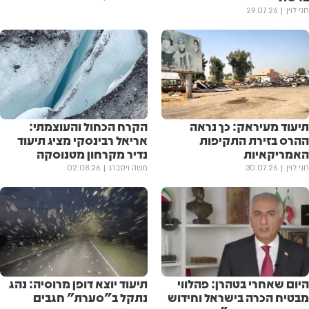
חני לוין
29.07.26
תיעוד מעיראק: כך נראה
הקרח הכחול והעוצמתי:
ההרס בזירת התקיפות
אריאל רבינסקי מציג תיעוד
האמריקאיות
נדיר מקרחון מטנוסקה
חני לוין
30.07.26
משה ויסברג
02.08.26
היום שאחרי בטהרן: פהלווי
תיעוד יוצא דופן מרוסיה: נהג
מבטיח הכרה בישראל וחידוש
נתקל ב"סערת" חגבים