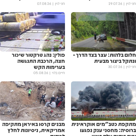
חני לוין
29.07.26
חני לוין
07.08.26
חלום בלהות: עצר בצד הדרך -
פולין: נהג טרקטור שיכור
ונתקל ביצור מבעית
חצה, הרכבת התנגשה
בערימות הקש
חני לוין
30.07.26
חיים בלוי
05.08.26
מתקפת כטב"מים אוקראינית
מבנים קרסו באיראן מתקיפה
ברוסיה: מחסני ענק נפגעו
אמריקאית, ניסיונות לחלץ