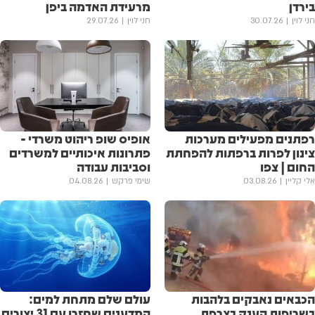
בירדן
מרעידת האדמה ביפן
חני לוין
30.07.26
חני לוין
29.07.26
רפתנים מפעילים מערכות
אופיס שופ ריהוט משרדי -
צינון לפרות ברפתות להפחתת
פתרונות איכותיים למשרדים
החום | צפו
וסביבות עבודה
אלי קליין
03.08.26
שימי פרקש
04.08.26
הכבאים נאבקים בלהבות
עולם שלם מתחת למים:
בשריפות הענק בצרפת
המדענים שחזרו עם 31 יצורים