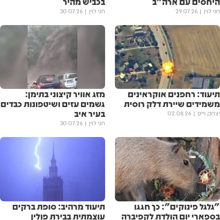
היחסים עם ארה"ב
בכביש מהיר
חני לוין
29.07.26
חני לוין
30.07.26
תיעוד: רחפנים אוקראינים
מזג אוויר קיצוני בתימן:
משמידים שיירת דלק רוסית
גשמים עזים ושיטפונות כבדים
בעיר איב
יצחק וייס
02.08.26
חני לוין
30.07.26
"גלגל פינוקים": כך חגגו
תיעוד מרהיב: סופת ברקים
בספארי יום הולדת לקפיברה
עוצמתית בבירת פולין