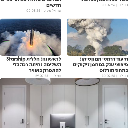
חדשים
חני לוין
30.07.26
אוריאל פיליפ
05.08.26
תיעוד דרמטי ממקסיקו:
לראשונה: חללית Starship
פיצוצי ענק במחסן זיקוקים
השלימה נחיתה רכה בלי
במחוז מורלוס
להתפרק באוויר
חני לוין
30.07.26
חני לוין
29.07.26