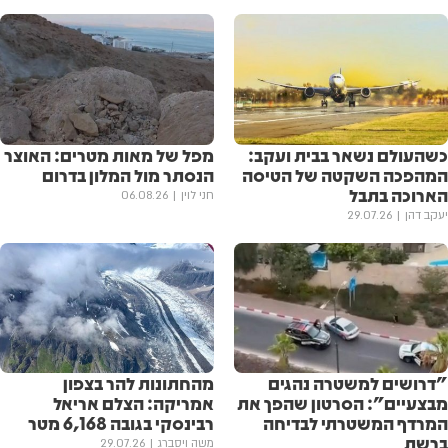
כשהעולם נשאר בבית ועקב:
מפל של מאות מטרים: האוצר
המהפכה השקטה של הטיסה
הנסתר מול המלון בדרום
הארוכה בתבל
חני לוין
06.08.26
יעקב דהן
29.07.26
"דרושים למשטרה נהגים
מהחתונות להר בצפון
מבצעיים": הסרטון שהפך את
אמריקה: הצלם אריאל
המרדף המשטרתי לבדיחה
רבינסקי בגובה 6,168 מטר
ברשת
משה ויסברג
29.07.26