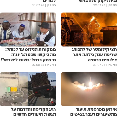
ובית זיקוק עלה באש
לכודים
חני לוין
29.07.26
חני לוין
30.07.26
חצי קילומטר של להבות:
ממקורות הנילוס עד לכותל:
שריפת ענק כילתה אתר
מה ביקשו שבט הג'ינג'ה
צילומים ברוסיה
מיצחק כרמלי בשובו לישראל?
חני לוין
30.07.26
חני לוין
07.08.26
איראן מפרסמת תיעוד
רגע הקריסה והדרמה על
מהשיגורים לעבר בסיסים
הגשר: תיעודים חדשים